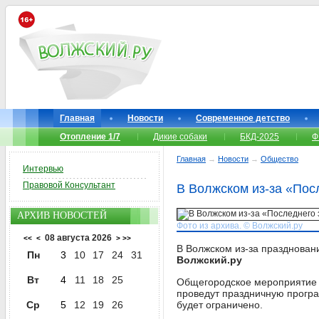
Главная
Новости
Современное детство
Отопление 1/7
Дикие собаки
БКД-2025
Ф
Главная
→
Новости
→
Общество
Интервью
Правовой Консультант
В Волжском из-за «Пос
АРХИВ НОВОСТЕЙ
Фото из архива. © Волжский.ру
08 августа 2026
<<
<
>
>>
В Волжском из-за празднован
Пн
3
10
17
24
31
Волжский.ру
Вт
4
11
18
25
Общегородское мероприятие «
проведут праздничную програм
Ср
5
12
19
26
будет ограничено.