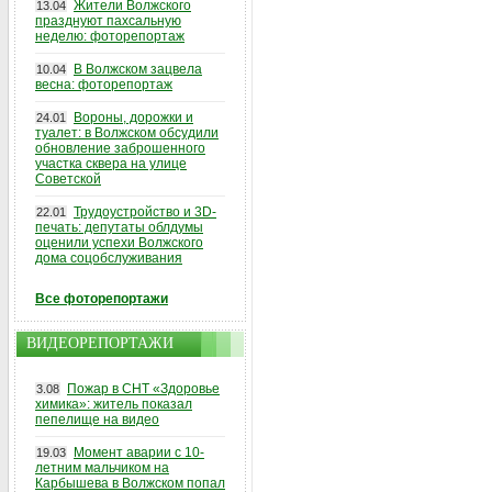
Жители Волжского
13.04
празднуют пахсальную
неделю: фоторепортаж
В Волжском зацвела
10.04
весна: фоторепортаж
Вороны, дорожки и
24.01
туалет: в Волжском обсудили
обновление заброшенного
участка сквера на улице
Советской
Трудоустройство и 3D-
22.01
печать: депутаты облдумы
оценили успехи Волжского
дома соцобслуживания
Все фоторепортажи
ВИДЕОРЕПОРТАЖИ
Пожар в СНТ «Здоровье
3.08
химика»: житель показал
пепелище на видео
Момент аварии с 10-
19.03
летним мальчиком на
Карбышева в Волжском попал