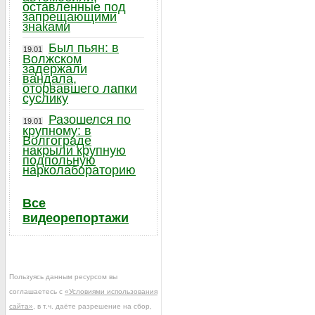
оставленные под
запрещающими
знаками
Был пьян: в
19.01
Волжском
задержали
вандала,
оторвавшего лапки
суслику
Разошелся по
19.01
крупному: в
Волгограде
накрыли крупную
подпольную
нарколабораторию
Все
видеорепортажи
Пользуясь данным ресурсом вы
соглашаетесь с
«Условиями использования
сайта»
, в т.ч. даёте разрешение на сбор,