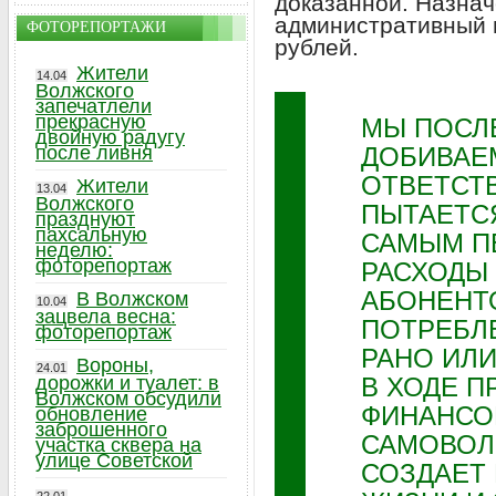
доказанной. Назна
административный 
ФОТОРЕПОРТАЖИ
рублей.
Жители
14.04
Волжского
запечатлели
прекрасную
МЫ ПОСЛ
двойную радугу
после ливня
ДОБИВАЕ
ОТВЕТСТВ
Жители
13.04
Волжского
ПЫТАЕТСЯ
празднуют
пахсальную
САМЫМ П
неделю:
фоторепортаж
РАСХОДЫ
АБОНЕНТ
В Волжском
10.04
зацвела весна:
ПОТРЕБЛ
фоторепортаж
РАНО ИЛ
Вороны,
24.01
дорожки и туалет: в
В ХОДЕ 
Волжском обсудили
ФИНАНСО
обновление
заброшенного
САМОВОЛ
участка сквера на
улице Советской
СОЗДАЕТ