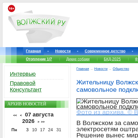
Главная
Новости
Современное детство
Отопление 1/7
Дикие собаки
БКД-2025
Ф
Главная
→
Новости
→
Общество
Интервью
Жительницу Волжск
Правовой
самовольное подкл
Консультант
АРХИВ НОВОСТЕЙ
Фото из архива. © 
07 августа
<<
<
2026
В Волжском за сам
>
>>
электросетям оштр
Пн
3
10
17
24
31
Решение вынес миро