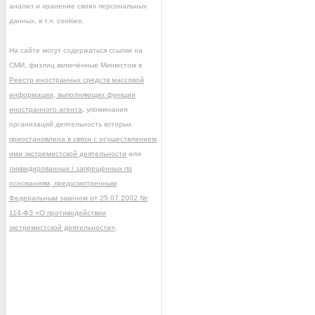
анализ и хранение своих персональных
данных, в т.ч. cookies.
На сайте могут содержаться ссылки на
СМИ, физлиц включённые Минюстом в
Реестр иностранных средств массовой
информации, выполняющих функции
иностранного агента
, упоминания
организаций деятельность которых
приостановлена в связи с осуществлением
ими экстремистской деятельности
или
ликвидированных / запрещённых по
основаниям, предусмотренным
Федеральным законом от 25.07.2002 №
114-ФЗ «О противодействии
экстремистской деятельности»
.