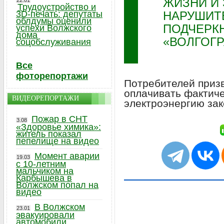
ЖИЗНИ И
22.01
Трудоустройство и
3D-печать: депутаты
НАРУШИТЕ
облдумы оценили
ПОДЧЕРКН
успехи Волжского
дома
«ВОЛГОГ
соцобслуживания
Все
фоторепортажи
Потребителей призв
оплачивать фактич
ВИДЕОРЕПОРТАЖИ
электроэнергию за
Пожар в СНТ
3.08
«Здоровье химика»:
житель показал
пепелище на видео
Момент аварии
19.03
с 10-летним
мальчиком на
Карбышева в
Волжском попал на
видео
В Волжском
23.01
эвакуировали
автомобили,