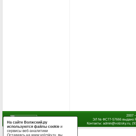
2007 
ЭЛ № ФС77-57666 выдано Р
На сайте Волжский.ру
Контакты: admin
@
volzsky.ru, (
используются файлы cookie
и
сервисы веб-аналитики
Оставаясь на www.volzsky.ru, вы