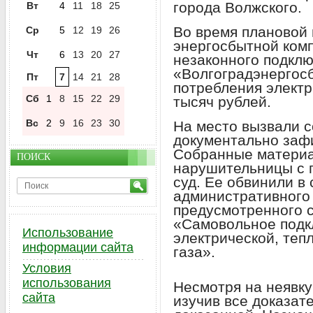
города Волжского.
Вт
4
11
18
25
Во время плановой 
Ср
5
12
19
26
энергосбытной ком
Чт
6
13
20
27
незаконного подкл
«Волгоградэнергосб
Пт
7
14
21
28
потребления электр
Сб
1
8
15
22
29
тысяч рублей.
Вс
2
9
16
23
30
На место вызвали с
документально заф
Собранные материа
ПОИСК
нарушительницы с 
суд. Ее обвинили в
административного
предусмотренного с
«Самовольное подк
Использование
электрической, теп
информации сайта
газа».
Условия
использования
Несмотря на неявку
сайта
изучив все доказат