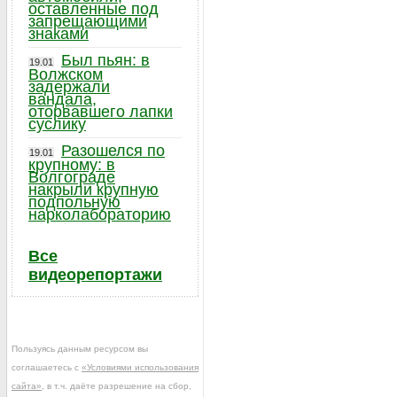
оставленные под
запрещающими
знаками
Был пьян: в
19.01
Волжском
задержали
вандала,
оторвавшего лапки
суслику
Разошелся по
19.01
крупному: в
Волгограде
накрыли крупную
подпольную
нарколабораторию
Все
видеорепортажи
Пользуясь данным ресурсом вы
соглашаетесь с
«Условиями использования
сайта»
, в т.ч. даёте разрешение на сбор,