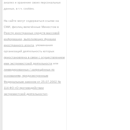
анализ и хранение своих персональных
данных, в т.ч. cookies.
На сайте могут содержаться ссылки на
СМИ, физлиц включённые Минюстом в
Реестр иностранных средств массовой
информации, выполняющих функции
иностранного агента
, упоминания
организаций деятельность которых
приостановлена в связи с осуществлением
ими экстремистской деятельности
или
ликвидированных / запрещённых по
основаниям, предусмотренным
Федеральным законом от 25.07.2002 №
114-ФЗ «О противодействии
экстремистской деятельности»
.