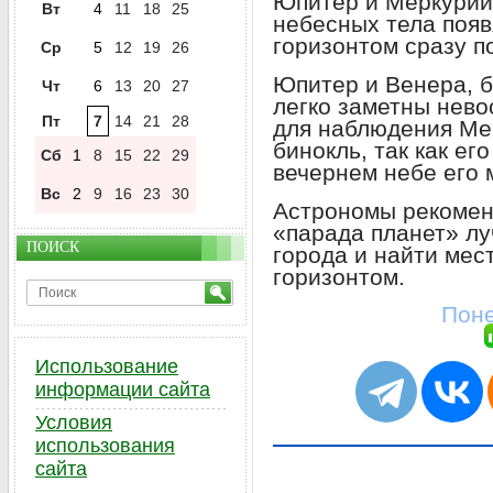
Юпитер и Меркурий
Вт
4
11
18
25
небесных тела появ
горизонтом сразу п
Ср
5
12
19
26
Юпитер и Венера, б
Чт
6
13
20
27
легко заметны нев
Пт
7
14
21
28
для наблюдения Ме
бинокль, так как ег
Сб
1
8
15
22
29
вечернем небе его 
Вс
2
9
16
23
30
Астрономы рекомен
«парада планет» л
ПОИСК
города и найти мес
горизонтом.
Поне
Использование
информации сайта
Условия
использования
сайта