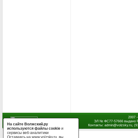
2007 
ЭЛ № ФС77-57666 выдано Р
На сайте Волжский.ру
Контакты: admin
@
volzsky.ru, (
используются файлы cookie
и
сервисы веб-аналитики
Оставаясь на www.volzsky.ru, вы