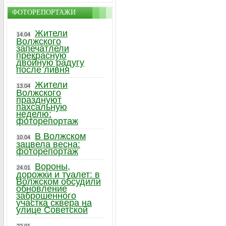
ФОТОРЕПОРТАЖИ
Жители
14.04
Волжского
запечатлели
прекрасную
двойную радугу
после ливня
Жители
13.04
Волжского
празднуют
пахсальную
неделю:
фоторепортаж
В Волжском
10.04
зацвела весна:
фоторепортаж
Вороны,
24.01
дорожки и туалет: в
Волжском обсудили
обновление
заброшенного
участка сквера на
улице Советской