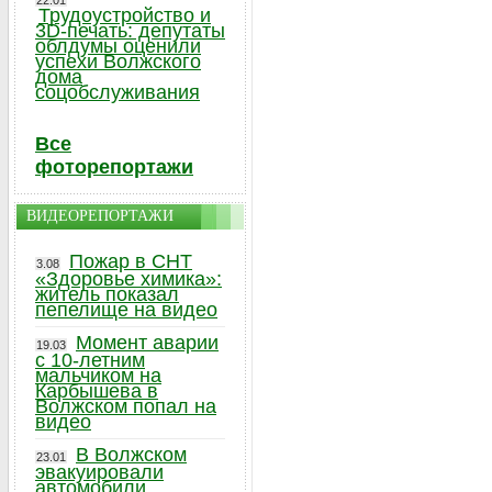
22.01
Трудоустройство и
3D-печать: депутаты
облдумы оценили
успехи Волжского
дома
соцобслуживания
Все
фоторепортажи
ВИДЕОРЕПОРТАЖИ
Пожар в СНТ
3.08
«Здоровье химика»:
житель показал
пепелище на видео
Момент аварии
19.03
с 10-летним
мальчиком на
Карбышева в
Волжском попал на
видео
В Волжском
23.01
эвакуировали
автомобили,