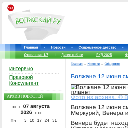
Главная
Новости
Современное детство
Отопление 1/7
Дикие собаки
БКД-2025
Ф
Главная
→
Новости
→
Общество
Интервью
Волжане 12 июня см
Правовой
Консультант
Фото из архива. © 
АРХИВ НОВОСТЕЙ
07 августа
Волжане 12 июня см
<<
<
2026
Меркурий, Венера и
>
>>
Пн
3
10
17
24
31
Венера будет наход