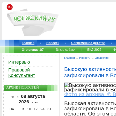
Главная
Новости
Современное детство
Отопление 1/7
Дикие собаки
БКД-2025
Ф
Главная
→
Новости
→
Общество
Интервью
Высокую активност
Правовой
зафиксировали в В
Консультант
АРХИВ НОВОСТЕЙ
Фото из архива. © 
08 августа
<<
<
2026
Высокая активность
>
>>
зафиксирована в В
Пн
3
10
17
24
31
области. Об этом 