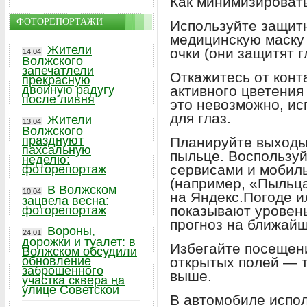
Как минимизировать
ФОТОРЕПОРТАЖИ
Используйте защитн
медицинскую маску
Жители
очки (они защитят 
14.04
Волжского
запечатлели
Откажитесь от конт
прекрасную
двойную радугу
активного цветения
после ливня
это невозможно, и
для глаз.
Жители
13.04
Волжского
празднуют
Планируйте выходы 
пахсальную
пыльце. Воспользу
неделю:
сервисами и мобил
фоторепортаж
(например, «Пыльца
В Волжском
10.04
на Яндекс.Погоде и
зацвела весна:
показывают уровень
фоторепортаж
прогноз на ближайш
Вороны,
24.01
дорожки и туалет: в
Избегайте посещени
Волжском обсудили
обновление
открытых полей — 
заброшенного
выше.
участка сквера на
улице Советской
В автомобиле испо