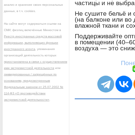
частицы и не выбра
анализ и хранение своих персональных
данных, в т.ч. cookies.
Не сушите бельё и 
(на балконе или во
На сайте могут содержаться ссылки на
влажной ткани и со
СМИ, физлиц включённые Минюстом в
Поддерживайте опт
Реестр иностранных средств массовой
в помещении (40–6
информации, выполняющих функции
воздуха — это сниж
иностранного агента
, упоминания
организаций деятельность которых
Поне
приостановлена в связи с осуществлением
ими экстремистской деятельности
или
ликвидированных / запрещённых по
основаниям, предусмотренным
Федеральным законом от 25.07.2002 №
114-ФЗ «О противодействии
экстремистской деятельности»
.