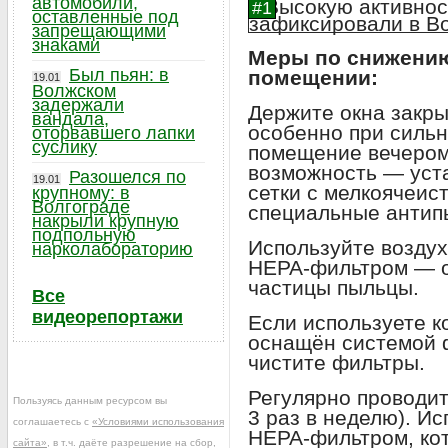
автомобили,
оставленные под
запрещающими
знаками
Меры по снижени
Был пьян: в
помещении:
19.01
Волжском
задержали
Держите окна закры
вандала,
особенно при сильн
оторвавшего лапки
суслику
помещение вечером 
возможность — уст
Разошелся по
19.01
сетки с мелкоячеис
крупному: в
Волгограде
специальные антип
накрыли крупную
подпольную
Используйте воздух
нарколабораторию
HEPA‑фильтром — о
частицы пыльцы.
Все
видеорепортажи
Если используете к
оснащён системой 
чистите фильтры.
Регулярно проводит
Пользуясь данным ресурсом вы
3 раз в неделю). И
соглашаетесь с
«Условиями использования
HEPA‑фильтром, ко
сайта»
, в т.ч. даёте разрешение на сбор,