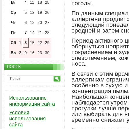
погоды.
Вт
4
11
18
25
По данным специали
Ср
5
12
19
26
аллергена продлитс
Чт
6
13
20
27
следующий понедель
средней и затем сн
Пт
7
14
21
28
Период активного ц
Сб
1
8
15
22
29
обернуться неприя
покраснением и зуд
Вс
2
9
16
23
30
слезотечением, ко
носа.
ПОИСК
В связи с этим вра
аллергикам огранич
особенно в сухую и 
концентрация пыльц
Наибольшая концен
Использование
наблюдается утром (
информации сайта
прогулки лучше пер
Условия
или выбирать для 
использования
временно снижает у
сайта