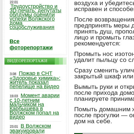
воздуха и убедитес
22.01
Трудоустройство и
исправен и способе
3D-печать: депутаты
облдумы оценили
успехи Волжского
После возвращения
дома
предпринять меры д
соцобслуживания
принять душ, пропо
лицо и промыть гла
Все
рекомендуется:
фоторепортажи
Промыть нос изото
удалит пыльцу со с
ВИДЕОРЕПОРТАЖИ
Сразу сменить улич
Пожар в СНТ
3.08
закрытый шкаф или 
«Здоровье химика»:
житель показал
Вымыть руки и откр
пепелище на видео
после прихода домо
Момент аварии
19.03
планируете приним
с 10-летним
мальчиком на
Карбышева в
Помыть домашним ж
Волжском попал на
после прогулки — о
видео
дом на себе.
В Волжском
23.01
эвакуировали