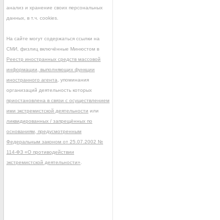
анализ и хранение своих персональных
данных, в т.ч. cookies.
На сайте могут содержаться ссылки на
СМИ, физлиц включённые Минюстом в
Реестр иностранных средств массовой
информации, выполняющих функции
иностранного агента
, упоминания
организаций деятельность которых
приостановлена в связи с осуществлением
ими экстремистской деятельности
или
ликвидированных / запрещённых по
основаниям, предусмотренным
Федеральным законом от 25.07.2002 №
114-ФЗ «О противодействии
экстремистской деятельности»
.