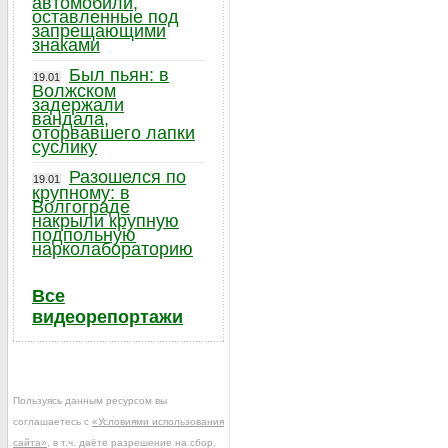
автомобили,
оставленные под
запрещающими
знаками
Был пьян: в
19.01
Волжском
задержали
вандала,
оторвавшего лапки
суслику
Разошелся по
19.01
крупному: в
Волгограде
накрыли крупную
подпольную
нарколабораторию
Все
видеорепортажи
Пользуясь данным ресурсом вы
соглашаетесь с
«Условиями использования
сайта»
, в т.ч. даёте разрешение на сбор,