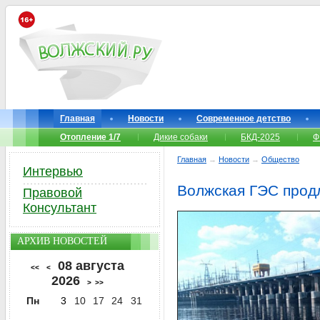
Главная
Новости
Современное детство
Отопление 1/7
Дикие собаки
БКД-2025
Ф
Главная
→
Новости
→
Общество
Интервью
Волжская ГЭС прод
Правовой
Консультант
АРХИВ НОВОСТЕЙ
08 августа
<<
<
2026
>
>>
Пн
3
10
17
24
31