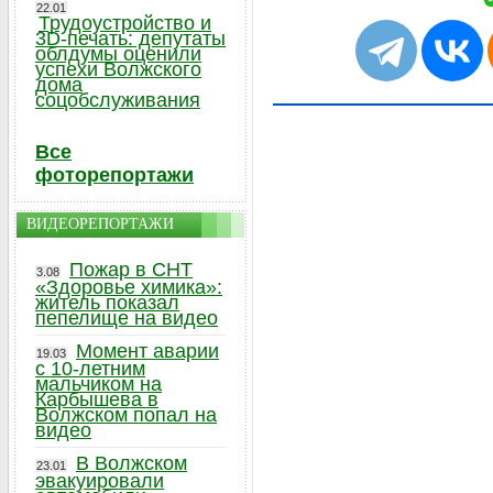
22.01
Трудоустройство и
3D-печать: депутаты
облдумы оценили
успехи Волжского
дома
соцобслуживания
Все
фоторепортажи
ВИДЕОРЕПОРТАЖИ
Пожар в СНТ
3.08
«Здоровье химика»:
житель показал
пепелище на видео
Момент аварии
19.03
с 10-летним
мальчиком на
Карбышева в
Волжском попал на
видео
В Волжском
23.01
эвакуировали