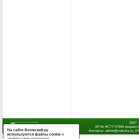
2007 
ЭЛ № ФС77-57666 выдано Р
На сайте Волжский.ру
Контакты: admin
@
volzsky.ru, (
используются файлы cookie
и
сервисы веб-аналитики