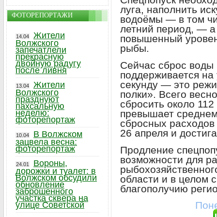
луга, наполнить ис
ФОТОРЕПОРТАЖИ
водоёмы — в том ч
летний период, — а
Жители
повышенный уровен
14.04
Волжского
рыбы.
запечатлели
прекрасную
двойную радугу
Сейчас сброс воды
после ливня
поддерживается на 
секунду — это реж
Жители
13.04
Волжского
полки». Всего весн
празднуют
сбросить около 112
пахсальную
превышает среднем
неделю:
фоторепортаж
сбросных расходов 
26 апреля и достига
В Волжском
10.04
зацвела весна:
фоторепортаж
Продление спецпоп
возможности для ра
Вороны,
24.01
рыбохозяйственног
дорожки и туалет: в
Волжском обсудили
области и в целом 
обновление
благополучию регио
заброшенного
участка сквера на
Поне
улице Советской