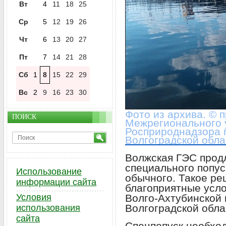
Вт
4
11
18
25
Ср
5
12
19
26
Чт
6
13
20
27
Пт
7
14
21
28
Сб
1
8
15
22
29
Вс
2
9
16
23
30
Фото из архива. © 
ПОИСК
Межрегионального 
Росприроднадзора 
Волгоградской обл
Волжская ГЭС прод
специального попус
Использование
обычного. Такое ре
информации сайта
благоприятные усло
Волго‑Ахтубинской
Условия
Волгоградской обла
использования
сайта
Спецпопуск необхо