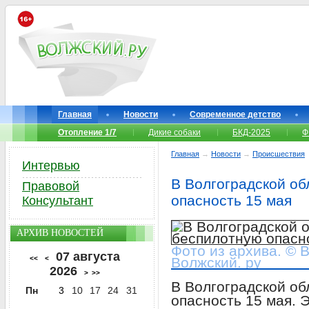
Главная
Новости
Современное детство
Отопление 1/7
Дикие собаки
БКД-2025
Ф
Главная
→
Новости
→
Происшествия
Интервью
В Волгоградской о
Правовой
опасность 15 мая
Консультант
АРХИВ НОВОСТЕЙ
Фото из архива. © 
07 августа
<<
<
Волжский. ру
2026
>
>>
В Волгоградской о
Пн
3
10
17
24
31
опасность 15 мая.