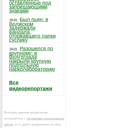
оставленные под
запрещающими
знаками
Был пьян: в
19.01
Волжском
задержали
вандала,
оторвавшего лапки
суслику
Разошелся по
19.01
крупному: в
Волгограде
накрыли крупную
подпольную
нарколабораторию
Все
видеорепортажи
Пользуясь данным ресурсом вы
соглашаетесь с
«Условиями использования
сайта»
, в т.ч. даёте разрешение на сбор,