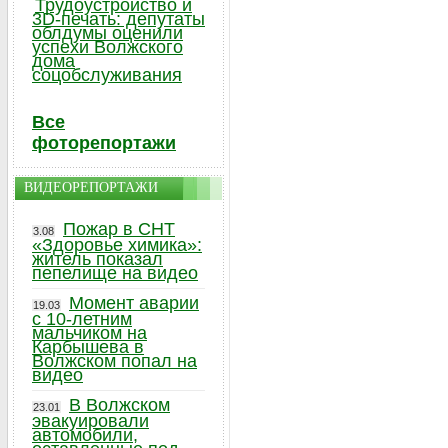
Трудоустройство и
3D-печать: депутаты
облдумы оценили
успехи Волжского
дома
соцобслуживания
Все
фоторепортажи
ВИДЕОРЕПОРТАЖИ
Пожар в СНТ
3.08
«Здоровье химика»:
житель показал
пепелище на видео
Момент аварии
19.03
с 10-летним
мальчиком на
Карбышева в
Волжском попал на
видео
В Волжском
23.01
эвакуировали
автомобили,