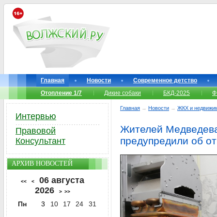
Главная
Новости
Современное детство
Отопление 1/7
Дикие собаки
БКД-2025
Ф
Главная
→
Новости
→
ЖКХ и недвижи
Интервью
Жителей Медведева
Правовой
предупредили об от
Консультант
АРХИВ НОВОСТЕЙ
06 августа
<<
<
2026
>
>>
Пн
3
10
17
24
31