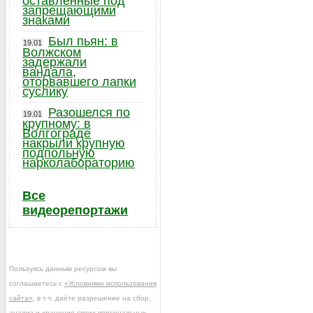
оставленные под
запрещающими
знаками
Был пьян: в
19.01
Волжском
задержали
вандала,
оторвавшего лапки
суслику
Разошелся по
19.01
крупному: в
Волгограде
накрыли крупную
подпольную
нарколабораторию
Все
видеорепортажи
Пользуясь данным ресурсом вы
соглашаетесь с
«Условиями использования
сайта»
, в т.ч. даёте разрешение на сбор,
анализ и хранение своих персональных