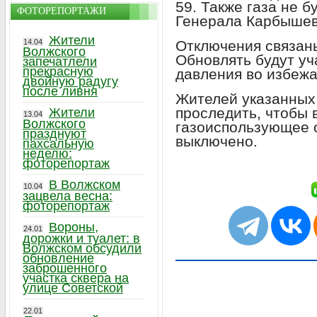
59. Также газа не б
ФОТОРЕПОРТАЖИ
Генерала Карбышев
Жители
Отключения связан
14.04
Волжского
Обновлять будут уч
запечатлели
прекрасную
давления во избеж
двойную радугу
после ливня
Жителей указанных
проследить, чтобы 
Жители
13.04
Волжского
газоиспользующее 
празднуют
выключено.
пахсальную
неделю:
фоторепортаж
В Волжском
10.04
зацвела весна:
фоторепортаж
Вороны,
24.01
дорожки и туалет: в
Волжском обсудили
обновление
заброшенного
участка сквера на
улице Советской
22.01