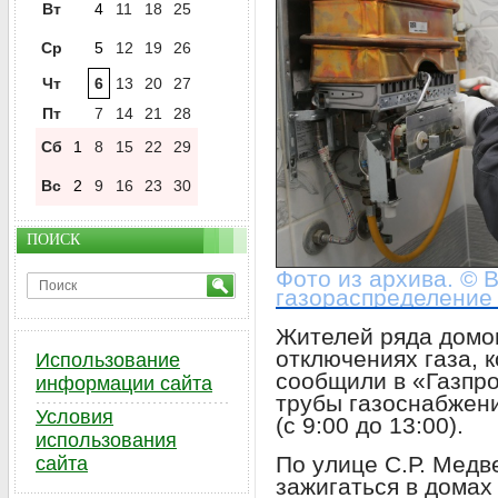
Вт
4
11
18
25
Ср
5
12
19
26
Чт
6
13
20
27
Пт
7
14
21
28
Сб
1
8
15
22
29
Вс
2
9
16
23
30
ПОИСК
Фото из архива. © 
газораспределение
Жителей ряда домо
отключениях газа, 
Использование
сообщили в «Газпр
информации сайта
трубы газоснабжени
Условия
(с 9:00 до 13:00).
использования
По улице С.Р. Медв
сайта
зажигаться в домах 