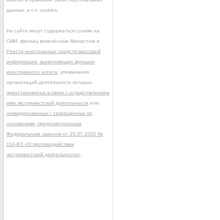
данных, в т.ч. cookies.
На сайте могут содержаться ссылки на
СМИ, физлиц включённые Минюстом в
Реестр иностранных средств массовой
информации, выполняющих функции
иностранного агента
, упоминания
организаций деятельность которых
приостановлена в связи с осуществлением
ими экстремистской деятельности
или
ликвидированных / запрещённых по
основаниям, предусмотренным
Федеральным законом от 25.07.2002 №
114-ФЗ «О противодействии
экстремистской деятельности»
.