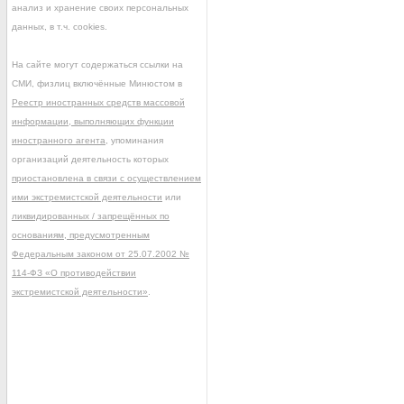
анализ и хранение своих персональных
данных, в т.ч. cookies.
На сайте могут содержаться ссылки на
СМИ, физлиц включённые Минюстом в
Реестр иностранных средств массовой
информации, выполняющих функции
иностранного агента
, упоминания
организаций деятельность которых
приостановлена в связи с осуществлением
ими экстремистской деятельности
или
ликвидированных / запрещённых по
основаниям, предусмотренным
Федеральным законом от 25.07.2002 №
114-ФЗ «О противодействии
экстремистской деятельности»
.