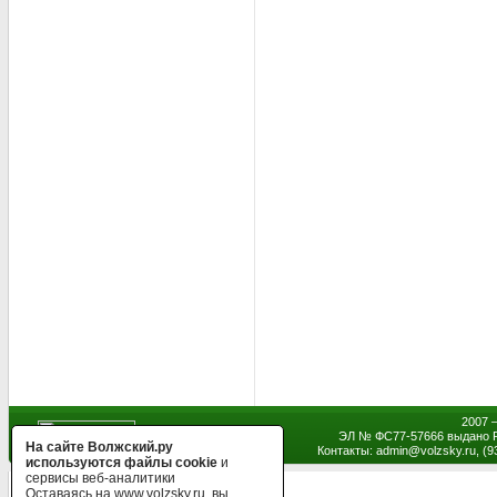
2007 
ЭЛ № ФС77-57666 выдано Р
На сайте Волжский.ру
Контакты: admin
@
volzsky.ru, (
используются файлы cookie
и
сервисы веб-аналитики
Оставаясь на www.volzsky.ru, вы