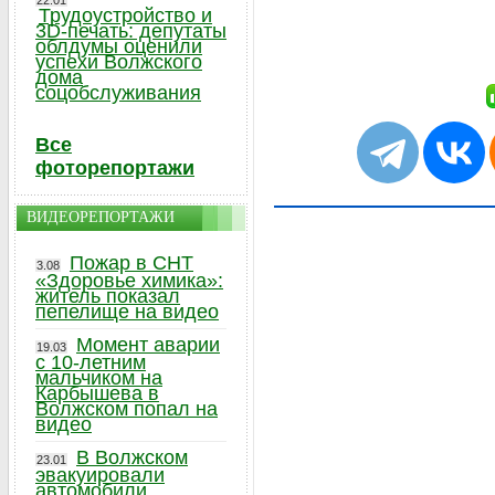
22.01
Трудоустройство и
3D-печать: депутаты
облдумы оценили
успехи Волжского
дома
соцобслуживания
Все
фоторепортажи
ВИДЕОРЕПОРТАЖИ
Пожар в СНТ
3.08
«Здоровье химика»:
житель показал
пепелище на видео
Момент аварии
19.03
с 10-летним
мальчиком на
Карбышева в
Волжском попал на
видео
В Волжском
23.01
эвакуировали
автомобили,