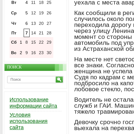
уехала с места ава
Вт
4
11
18
25
Как сообщили в рег
Ср
5
12
19
26
случилось около по
Чт
6
13
20
27
переходила дорогу
через улицу Ленина
Пт
7
14
21
28
момент со стороны
автомобиль под уп
Сб
1
8
15
22
29
из Астраханской об
Вс
2
9
16
23
30
На месте нет свето
все знаки. Согласн
ПОИСК
женщина не успела 
Судя по кадрам с м
подбросило на капо
лобовое стекло, пос
Водитель не остала
Использование
служб и ГАИ. Машин
информации сайта
тяжело травмирова
Условия
использования
Девочку срочно гос
сайта
выехала на перехва