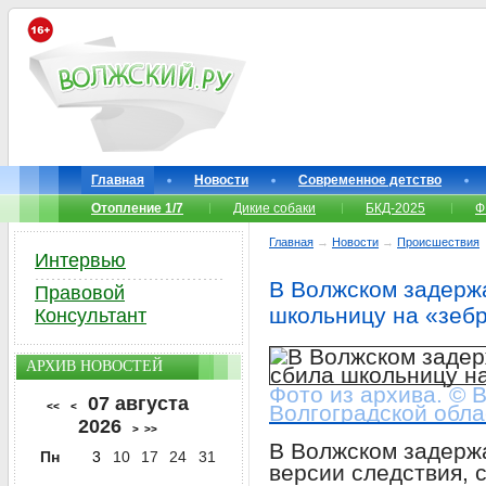
Главная
Новости
Современное детство
Отопление 1/7
Дикие собаки
БКД-2025
Ф
Главная
→
Новости
→
Происшествия
Интервью
В Волжском задерж
Правовой
школьницу на «зебр
Консультант
АРХИВ НОВОСТЕЙ
Фото из архива. © 
07 августа
<<
<
Волгоградской обла
2026
>
>>
В Волжском задержа
Пн
3
10
17
24
31
версии следствия, 