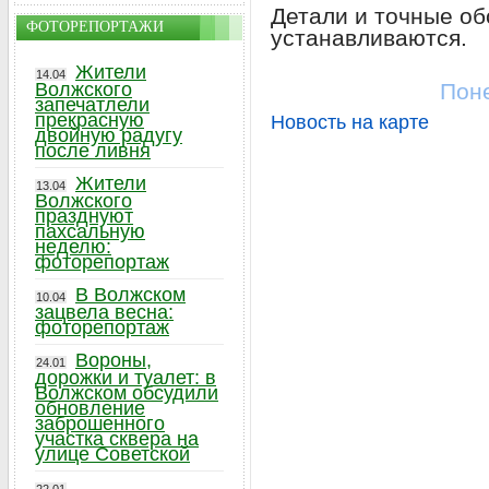
Детали и точные об
ФОТОРЕПОРТАЖИ
устанавливаются.
Жители
14.04
Волжского
Поне
запечатлели
прекрасную
Новость на карте
двойную радугу
после ливня
Жители
13.04
Волжского
празднуют
пахсальную
неделю:
фоторепортаж
В Волжском
10.04
зацвела весна:
фоторепортаж
Вороны,
24.01
дорожки и туалет: в
Волжском обсудили
обновление
заброшенного
участка сквера на
улице Советской