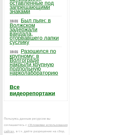
оставленные под
запрещающими
знаками
Был пьян: в
19.01
Волжском
задержали
вандала,
оторвавшего лапки
суслику
Разошелся по
19.01
крупному: в
Волгограде
накрыли крупную
подпольную
нарколабораторию
Все
видеорепортажи
Пользуясь данным ресурсом вы
соглашаетесь с
«Условиями использования
сайта»
, в т.ч. даёте разрешение на сбор,