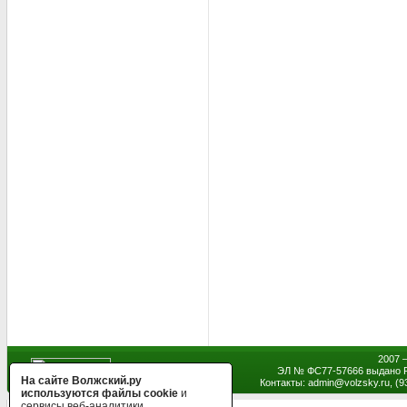
2007 
ЭЛ № ФС77-57666 выдано Р
На сайте Волжский.ру
Контакты: admin
@
volzsky.ru, (
используются файлы cookie
и
сервисы веб-аналитики