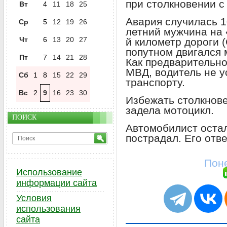
при столкновении с
Вт
4
11
18
25
Авария случилась 1
Ср
5
12
19
26
летний мужчина на 
Чт
6
13
20
27
й километр дороги 
попутном двигался 
Пт
7
14
21
28
Как предварительно
МВД, водитель не у
Сб
1
8
15
22
29
транспорту.
Вс
2
9
16
23
30
Избежать столкнов
задела мотоцикл.
ПОИСК
Автомобилист остал
пострадал. Его отве
Поне
Использование
информации сайта
Условия
использования
сайта