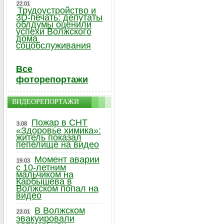
22.01
Трудоустройство и
3D-печать: депутаты
облдумы оценили
успехи Волжского
дома
соцобслуживания
Все
фоторепортажи
ВИДЕОРЕПОРТАЖИ
Пожар в СНТ
3.08
«Здоровье химика»:
житель показал
пепелище на видео
Момент аварии
19.03
с 10-летним
мальчиком на
Карбышева в
Волжском попал на
видео
В Волжском
23.01
эвакуировали