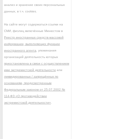
анализ и хранение своих персональных
данных, в т.ч. cookies.
На сайте могут содержаться ссылки на
СМИ, физлиц включённые Минюстом в
Реестр иностранных средств массовой
информации, выполняющих функции
иностранного агента
, упоминания
организаций деятельность которых
приостановлена в связи с осуществлением
ими экстремистской деятельности
или
ликвидированных / запрещённых по
основаниям, предусмотренным
Федеральным законом от 25.07.2002 №
114-ФЗ «О противодействии
экстремистской деятельности»
.