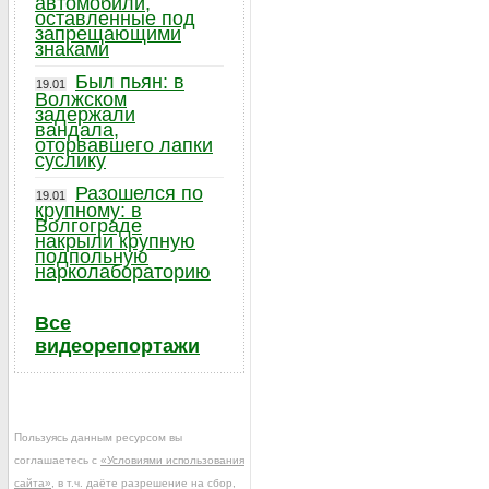
автомобили,
оставленные под
запрещающими
знаками
Был пьян: в
19.01
Волжском
задержали
вандала,
оторвавшего лапки
суслику
Разошелся по
19.01
крупному: в
Волгограде
накрыли крупную
подпольную
нарколабораторию
Все
видеорепортажи
Пользуясь данным ресурсом вы
соглашаетесь с
«Условиями использования
сайта»
, в т.ч. даёте разрешение на сбор,