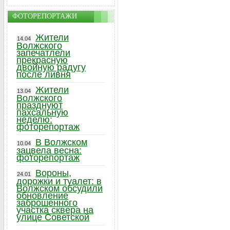
ФОТОРЕПОРТАЖИ
Жители
14.04
Волжского
запечатлели
прекрасную
двойную радугу
после ливня
Жители
13.04
Волжского
празднуют
пахсальную
неделю:
фоторепортаж
В Волжском
10.04
зацвела весна:
фоторепортаж
Вороны,
24.01
дорожки и туалет: в
Волжском обсудили
обновление
заброшенного
участка сквера на
улице Советской