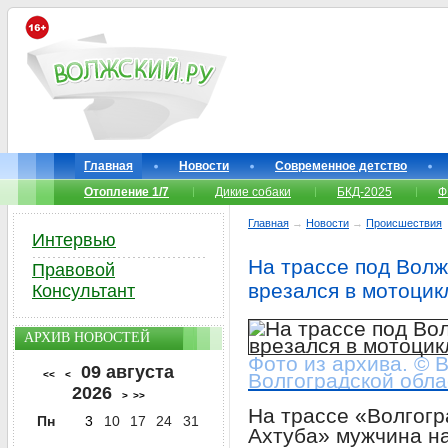
Главная
Новости
Современное детство
Отопление 1/7
Дикие собаки
БКД-2025
Ф
Главная
→
Новости
→
Происшествия
Интервью
На трассе под Волж
Правовой
врезался в мотоцик
Консультант
АРХИВ НОВОСТЕЙ
Фото из архива. © 
09 августа
<<
<
Волгоградской обла
2026
>
>>
На трассе «Волгог
Пн
3
10
17
24
31
Ахтуба» мужчина н