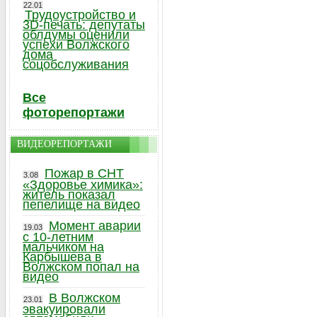
22.01
Трудоустройство и
3D-печать: депутаты
облдумы оценили
успехи Волжского
дома
соцобслуживания
Все
фоторепортажи
ВИДЕОРЕПОРТАЖИ
Пожар в СНТ
3.08
«Здоровье химика»:
житель показал
пепелище на видео
Момент аварии
19.03
с 10-летним
мальчиком на
Карбышева в
Волжском попал на
видео
В Волжском
23.01
эвакуировали