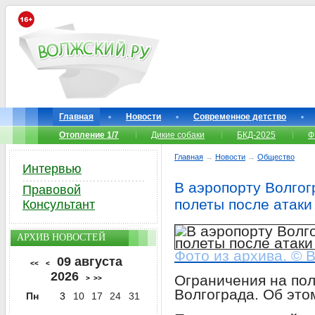
Главная
Новости
Современное детство
Отопление 1/7
Дикие собаки
БКД-2025
Ф
Главная
→
Новости
→
Общество
Интервью
В аэропорту Волгог
Правовой
полеты после атаки
Консультант
АРХИВ НОВОСТЕЙ
Фото из архива. © 
09 августа
<<
<
2026
Ограничения на пол
>
>>
Волгограда. Об эт
Пн
3
10
17
24
31