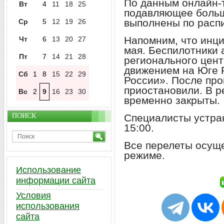
По данным онлайн-
Вт
4
11
18
25
подавляющее больш
выполнены по расп
Ср
5
12
19
26
Напомним, что инци
Чт
6
13
20
27
мая. Беспилотники 
Пт
7
14
21
28
регионального цен
движением на Юге 
Сб
1
8
15
22
29
России». После про
приостановили. В р
Вс
2
9
16
23
30
временно закрыты.
ПОИСК
Специалисты устра
15:00.
Все перелеты осущ
режиме.
Использование
информации сайта
Условия
использования
сайта