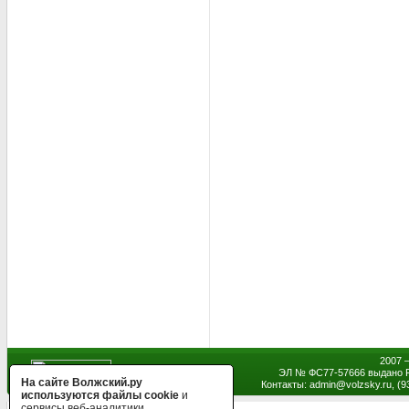
2007 
ЭЛ № ФС77-57666 выдано Р
На сайте Волжский.ру
Контакты: admin
@
volzsky.ru, (
используются файлы cookie
и
сервисы веб-аналитики