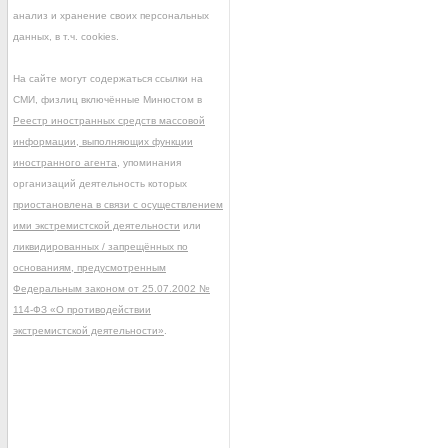
анализ и хранение своих персональных
данных, в т.ч. cookies.
На сайте могут содержаться ссылки на
СМИ, физлиц включённые Минюстом в
Реестр иностранных средств массовой
информации, выполняющих функции
иностранного агента
, упоминания
организаций деятельность которых
приостановлена в связи с осуществлением
ими экстремистской деятельности
или
ликвидированных / запрещённых по
основаниям, предусмотренным
Федеральным законом от 25.07.2002 №
114-ФЗ «О противодействии
экстремистской деятельности»
.