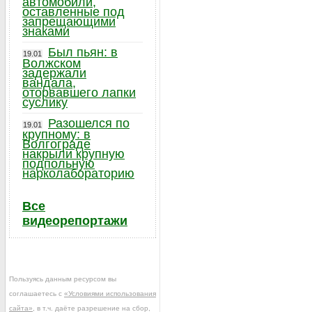
автомобили,
оставленные под
запрещающими
знаками
Был пьян: в
19.01
Волжском
задержали
вандала,
оторвавшего лапки
суслику
Разошелся по
19.01
крупному: в
Волгограде
накрыли крупную
подпольную
нарколабораторию
Все
видеорепортажи
Пользуясь данным ресурсом вы
соглашаетесь с
«Условиями использования
сайта»
, в т.ч. даёте разрешение на сбор,