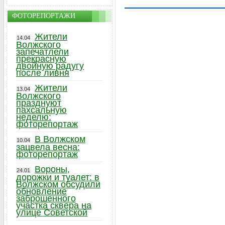
ФОТОРЕПОРТАЖИ
Жители
14.04
Волжского
запечатлели
прекрасную
двойную радугу
после ливня
Жители
13.04
Волжского
празднуют
пахсальную
неделю:
фоторепортаж
В Волжском
10.04
зацвела весна:
фоторепортаж
Вороны,
24.01
дорожки и туалет: в
Волжском обсудили
обновление
заброшенного
участка сквера на
улице Советской