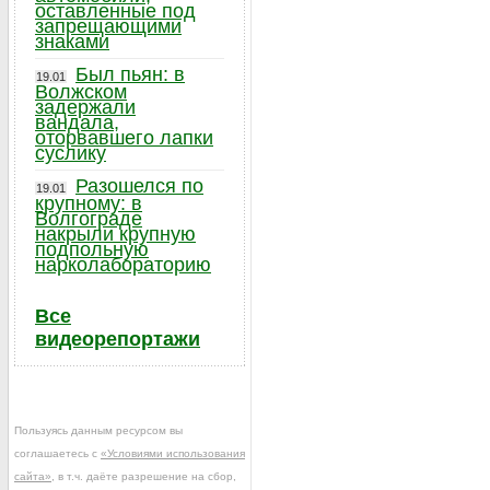
оставленные под
запрещающими
знаками
Был пьян: в
19.01
Волжском
задержали
вандала,
оторвавшего лапки
суслику
Разошелся по
19.01
крупному: в
Волгограде
накрыли крупную
подпольную
нарколабораторию
Все
видеорепортажи
Пользуясь данным ресурсом вы
соглашаетесь с
«Условиями использования
сайта»
, в т.ч. даёте разрешение на сбор,