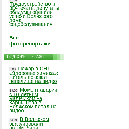
22.01
Трудоустройство и
3D-печать: депутаты
облдумы оценили
успехи Волжского
дома
соцобслуживания
Все
фоторепортажи
ВИДЕОРЕПОРТАЖИ
Пожар в СНТ
3.08
«Здоровье химика»:
житель показал
пепелище на видео
Момент аварии
19.03
с 10-летним
мальчиком на
Карбышева в
Волжском попал на
видео
В Волжском
23.01
эвакуировали
автомобили,