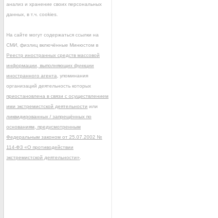
анализ и хранение своих персональных
данных, в т.ч. cookies.
На сайте могут содержаться ссылки на
СМИ, физлиц включённые Минюстом в
Реестр иностранных средств массовой
информации, выполняющих функции
иностранного агента
, упоминания
организаций деятельность которых
приостановлена в связи с осуществлением
ими экстремистской деятельности
или
ликвидированных / запрещённых по
основаниям, предусмотренным
Федеральным законом от 25.07.2002 №
114-ФЗ «О противодействии
экстремистской деятельности»
.