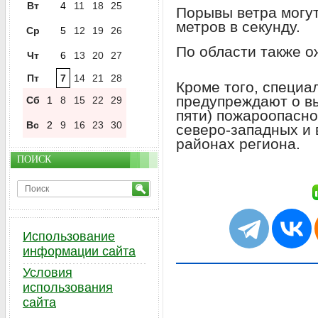
Вт
4
11
18
25
Порывы ветра могут
метров в секунду.
Ср
5
12
19
26
По области также о
Чт
6
13
20
27
Пт
7
14
21
28
Кроме того, специа
предупреждают о вы
Сб
1
8
15
22
29
пяти) пожароопасно
Вс
2
9
16
23
30
северо-западных и 
районах региона.
ПОИСК
Использование
информации сайта
Условия
использования
сайта