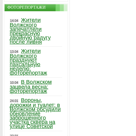
ФОТОРЕПОРТАЖИ
Жители
14.04
Волжского
запечатлели
прекрасную
двойную радугу
после ливня
Жители
13.04
Волжского
празднуют
пахсальную
неделю:
фоторепортаж
В Волжском
10.04
зацвела весна:
фоторепортаж
Вороны,
24.01
дорожки и туалет: в
Волжском обсудили
обновление
заброшенного
участка сквера на
улице Советской