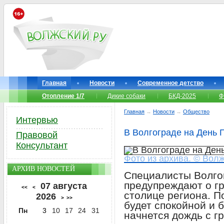
Главная
Новости
Современное детство
Отопление 1/7
Дикие собаки
БКД-2025
Ф
Главная
→
Новости
→
Общество
Интервью
В Волгограде на День 
Правовой
Консультант
Фото из архива. © Волж
АРХИВ НОВОСТЕЙ
Специалисты Волго
предупреждают о гр
07 августа
<<
<
столице региона. П
2026
>
>>
будет спокойной и б
Пн
3
10
17
24
31
начнется дождь с г