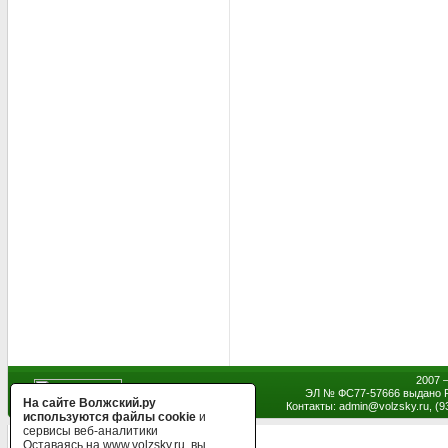
2007 
ЭЛ № ФС77-57666 выдано Р
На сайте Волжский.ру
Контакты: admin
@
volzsky.ru, (
используются файлы cookie
и
сервисы веб-аналитики
Оставаясь на www.volzsky.ru, вы