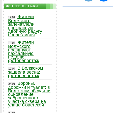
ФОТОРЕПОРТАЖИ
Жители
14.04
Волжского
запечатлели
прекрасную
двойную радугу
после ливня
Жители
13.04
Волжского
празднуют
пахсальную
неделю:
фоторепортаж
В Волжском
10.04
зацвела весна:
фоторепортаж
Вороны,
24.01
дорожки и туалет: в
Волжском обсудили
обновление
заброшенного
участка сквера на
улице Советской