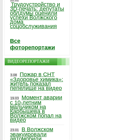
22.01
Трудоустройство и
3D-печать: депутаты
облдумы оценили
успехи Волжского
дома
соцобслуживания
Все
фоторепортажи
ВИДЕОРЕПОРТАЖИ
Пожар в СНТ
3.08
«Здоровье химика»:
житель показал
пепелище на видео
Момент аварии
19.03
с 10-летним
мальчиком на
Карбышева в
Волжском попал на
видео
В Волжском
23.01
эвакуировали
автомобили,