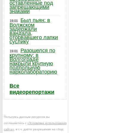
оставленные под
запрещающими
знаками
Был пьян: в
19.01
Волжском
задержали
вандала,
оторвавшего лапки
суслику
Разошелся по
19.01
крупному: в
Волгограде
накрыли крупную
подпольную
нарколабораторию
Все
видеорепортажи
Пользуясь данным ресурсом вы
соглашаетесь с
«Условиями использования
сайта»
, в т.ч. даёте разрешение на сбор,