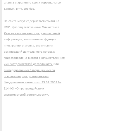
анализ и хранение своих персональных
данных, в т.ч. cookies.
На сайте могут содержаться ссылки на
СМИ, физлиц включённые Минюстом в
Реестр иностранных средств массовой
информации, выполняющих функции
иностранного агента
, упоминания
организаций деятельность которых
приостановлена в связи с осуществлением
ими экстремистской деятельности
или
ликвидированных / запрещённых по
основаниям, предусмотренным
Федеральным законом от 25.07.2002 №
114-ФЗ «О противодействии
экстремистской деятельности»
.