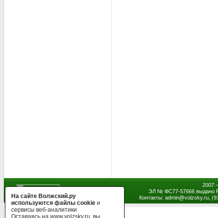
2007 
ЭЛ № ФС77-57666 выдано Р
На сайте Волжский.ру
Контакты: admin
@
volzsky.ru, (
используются файлы cookie
и
сервисы веб-аналитики
Оставаясь на www.volzsky.ru, вы