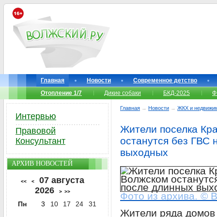
Главная
Новости
Современное детство
Отопление 1/7
Дикие собаки
БКД-2025
Ф
Главная
→
Новости
→
ЖКХ и недвижи
Интервью
Жители поселка Кр
Правовой
останутся без ГВС 
Консультант
выходных
АРХИВ НОВОСТЕЙ
07 августа
<<
<
2026
>
>>
Фото из архива. © 
Пн
3
10
17
24
31
Жители ряда домов 