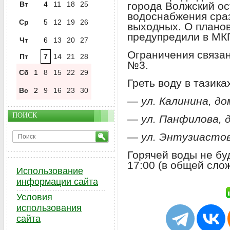
Вт
4
11
18
25
города Волжский ос
водоснабжения сра
Ср
5
12
19
26
выходных. О плано
предупредили в МК
Чт
6
13
20
27
Ограничения связа
Пт
7
14
21
28
№3.
Сб
1
8
15
22
29
Греть воду в тазика
Вс
2
9
16
23
30
— ул. Калинина, дом
ПОИСК
— ул. Панфилова, 
— ул. Энтузиастов,
Горячей воды не буд
17:00 (в общей слож
Использование
информации сайта
Условия
использования
сайта