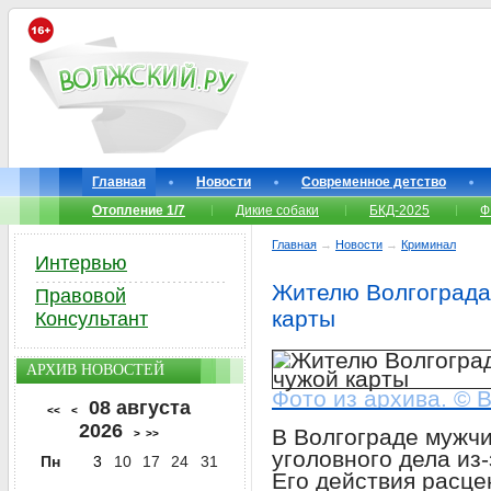
Главная
Новости
Современное детство
Отопление 1/7
Дикие собаки
БКД-2025
Ф
Главная
→
Новости
→
Криминал
Интервью
Жителю Волгограда 
Правовой
карты
Консультант
АРХИВ НОВОСТЕЙ
Фото из архива. © 
08 августа
<<
<
2026
В Волгограде мужч
>
>>
уголовного дела из
Пн
3
10
17
24
31
Его действия расце