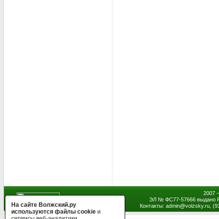
2007 
ЭЛ № ФС77-57666 выдано Р
На сайте Волжский.ру
Контакты: admin
@
volzsky.ru, (
используются файлы cookie
и
сервисы веб-аналитики