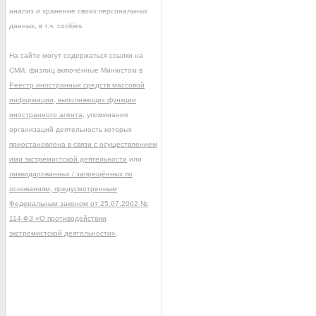
анализ и хранение своих персональных
данных, в т.ч. cookies.
На сайте могут содержаться ссылки на
СМИ, физлиц включённые Минюстом в
Реестр иностранных средств массовой
информации, выполняющих функции
иностранного агента
, упоминания
организаций деятельность которых
приостановлена в связи с осуществлением
ими экстремистской деятельности
или
ликвидированных / запрещённых по
основаниям, предусмотренным
Федеральным законом от 25.07.2002 №
114-ФЗ «О противодействии
экстремистской деятельности»
.