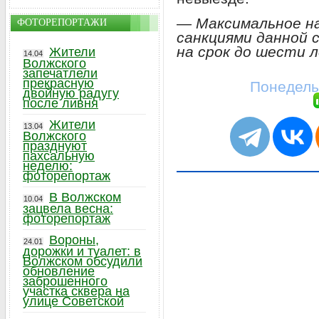
— Максимальное н
ФОТОРЕПОРТАЖИ
санкциями данной 
на срок до шести 
Жители
14.04
Волжского
запечатлели
прекрасную
Понедель
двойную радугу
после ливня
Жители
13.04
Волжского
празднуют
пахсальную
неделю:
фоторепортаж
В Волжском
10.04
зацвела весна:
фоторепортаж
Вороны,
24.01
дорожки и туалет: в
Волжском обсудили
обновление
заброшенного
участка сквера на
улице Советской