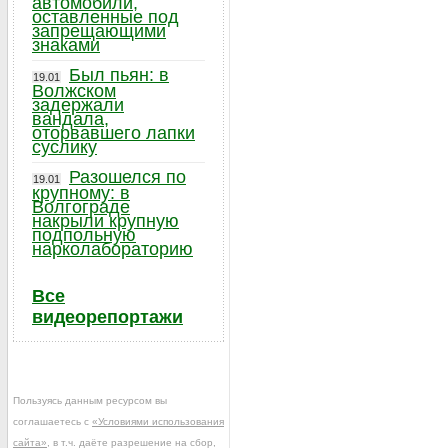
автомобили,
оставленные под
запрещающими
знаками
Был пьян: в
19.01
Волжском
задержали
вандала,
оторвавшего лапки
суслику
Разошелся по
19.01
крупному: в
Волгограде
накрыли крупную
подпольную
нарколабораторию
Все
видеорепортажи
Пользуясь данным ресурсом вы
соглашаетесь с
«Условиями использования
сайта»
, в т.ч. даёте разрешение на сбор,