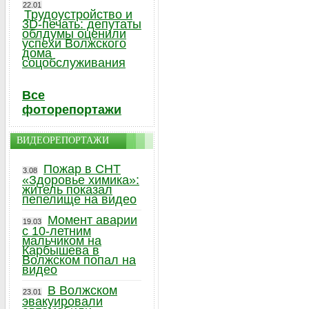
22.01
Трудоустройство и
3D-печать: депутаты
облдумы оценили
успехи Волжского
дома
соцобслуживания
Все
фоторепортажи
ВИДЕОРЕПОРТАЖИ
Пожар в СНТ
3.08
«Здоровье химика»:
житель показал
пепелище на видео
Момент аварии
19.03
с 10-летним
мальчиком на
Карбышева в
Волжском попал на
видео
В Волжском
23.01
эвакуировали