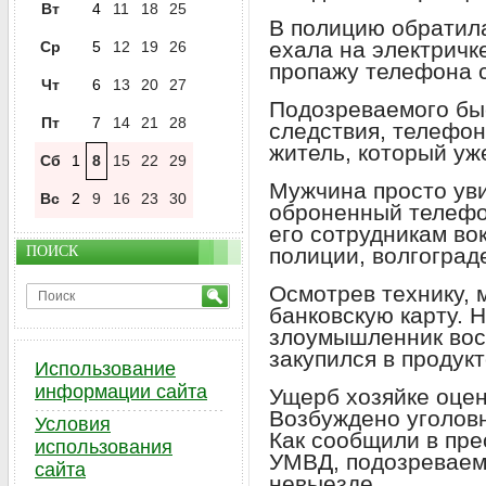
Вт
4
11
18
25
В полицию обратила
ехала на электричк
Ср
5
12
19
26
пропажу телефона с
Чт
6
13
20
27
Подозреваемого бы
Пт
7
14
21
28
следствия, телефон
житель, который уж
Сб
1
8
15
22
29
Мужчина просто уви
Вс
2
9
16
23
30
оброненный телефон
его сотрудникам во
ПОИСК
полиции, волгоград
Осмотрев технику, 
банковскую карту. 
злоумышленник вос
закупился в продук
Использование
информации сайта
Ущерб хозяйке оцен
Возбуждено уголовн
Условия
Как сообщили в пре
использования
УМВД, подозреваем
сайта
невыезде.