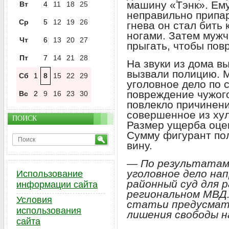
машину «Тэнк». Ему 
Вт
4
11
18
25
неправильно припар
Ср
5
12
19
26
гнева он стал бить
ногами. Затем мужч
Чт
6
13
20
27
прыгать, чтобы пов
Пт
7
14
21
28
На звуки из дома в
вызвали полицию. 
Сб
1
8
15
22
29
уголовное дело по
повреждение чужого
Вс
2
9
16
23
30
повлекло причинени
совершенное из ху
ПОИСК
Размер ущерба оцен
Сумму фигурант по
вину.
— По результатам
уголовное дело на
Использование
районный суд для 
информации сайта
региональном МВД
Условия
статьи предусмат
использования
лишения свободы н
сайта