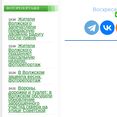
ФОТОРЕПОРТАЖИ
Воскресе
Жители
14.04
Волжского
запечатлели
прекрасную
двойную радугу
после ливня
Жители
13.04
Волжского
празднуют
пахсальную
неделю:
фоторепортаж
В Волжском
10.04
зацвела весна:
фоторепортаж
Вороны,
24.01
дорожки и туалет: в
Волжском обсудили
обновление
заброшенного
участка сквера на
улице Советской