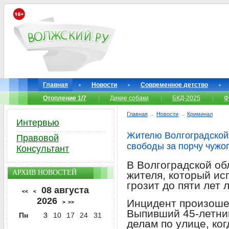
Главная
Новости
Современное детство
Отопление 1/7
Дикие собаки
БКД-2025
Ф
Главная
→
Новости
→
Криминал
Интервью
Жителю Волгоградской 
Правовой
свободы за порчу чужог
Консультант
В Волгоградской об
АРХИВ НОВОСТЕЙ
жителя, который ис
грозит до пяти лет
08 августа
<<
<
2026
Инцидент произошел
>
>>
Выпивший 45-летни
Пн
3
10
17
24
31
делам по улице, ко