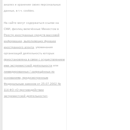
анализ и хранение своих персональных
данных, в т.ч. cookies.
На сайте могут содержаться ссылки на
СМИ, физлиц включённые Минюстом в
Реестр иностранных средств массовой
информации, выполняющих функции
иностранного агента
, упоминания
организаций деятельность которых
приостановлена в связи с осуществлением
ими экстремистской деятельности
или
ликвидированных / запрещённых по
основаниям, предусмотренным
Федеральным законом от 25.07.2002 №
114-ФЗ «О противодействии
экстремистской деятельности»
.