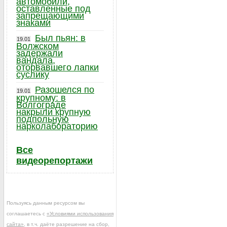
автомобили,
оставленные под
запрещающими
знаками
Был пьян: в
19.01
Волжском
задержали
вандала,
оторвавшего лапки
суслику
Разошелся по
19.01
крупному: в
Волгограде
накрыли крупную
подпольную
нарколабораторию
Все
видеорепортажи
Пользуясь данным ресурсом вы
соглашаетесь с
«Условиями использования
сайта»
, в т.ч. даёте разрешение на сбор,