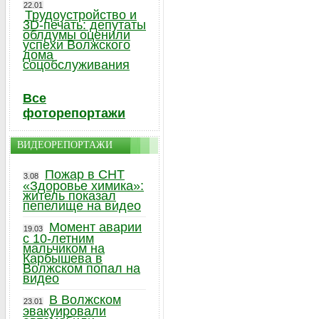
22.01
Трудоустройство и
3D-печать: депутаты
облдумы оценили
успехи Волжского
дома
соцобслуживания
Все
фоторепортажи
ВИДЕОРЕПОРТАЖИ
Пожар в СНТ
3.08
«Здоровье химика»:
житель показал
пепелище на видео
Момент аварии
19.03
с 10-летним
мальчиком на
Карбышева в
Волжском попал на
видео
В Волжском
23.01
эвакуировали