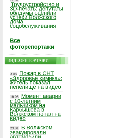
22.01
Трудоустройство и
3D-печать: депутаты
облдумы оценили
успехи Волжского
дома
соцобслуживания
Все
фоторепортажи
ВИДЕОРЕПОРТАЖИ
Пожар в СНТ
3.08
«Здоровье химика»:
житель показал
пепелище на видео
Момент аварии
19.03
с 10-летним
мальчиком на
Карбышева в
Волжском попал на
видео
В Волжском
23.01
эвакуировали
автомобили,