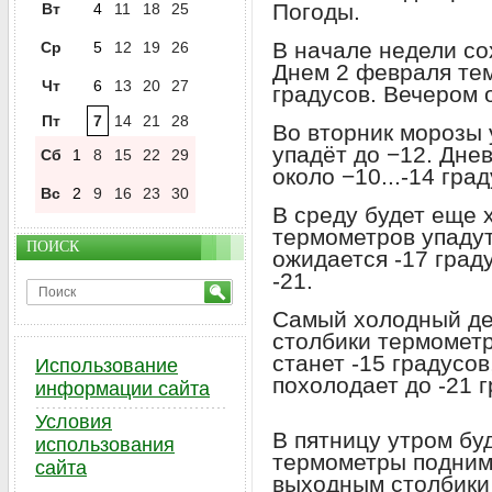
Погоды.
Вт
4
11
18
25
В начале недели со
Ср
5
12
19
26
Днем 2 февраля тем
Чт
6
13
20
27
градусов. Вечером 
Пт
7
14
21
28
Во вторник морозы 
упадёт до −12. Дне
Сб
1
8
15
22
29
около −10...-14 град
Вс
2
9
16
23
30
В среду будет еще 
термометров упадут
ПОИСК
ожидается -17 граду
-21.
Самый холодный ден
столбики термометр
станет -15 градусов
Использование
похолодает до -21 г
информации сайта
Условия
В пятницу утром буд
использования
термометры подниму
сайта
выходным столбики 