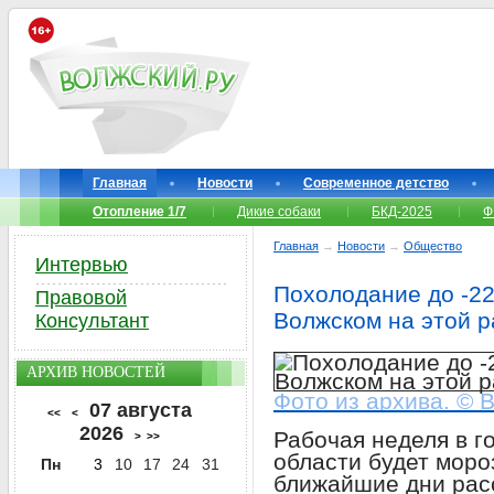
Главная
Новости
Современное детство
Отопление 1/7
Дикие собаки
БКД-2025
Ф
Главная
→
Новости
→
Общество
Интервью
Похолодание до -22
Правовой
Волжском на этой 
Консультант
АРХИВ НОВОСТЕЙ
Фото из архива. © 
07 августа
<<
<
2026
Рабочая неделя в г
>
>>
области будет моро
Пн
3
10
17
24
31
ближайшие дни рас