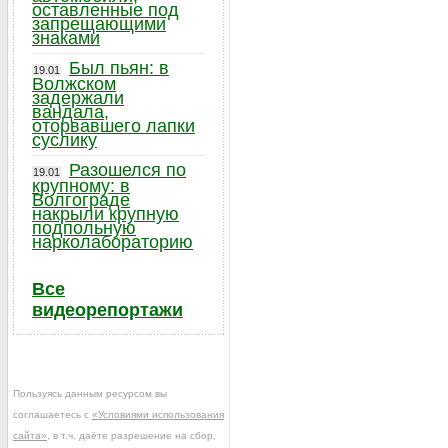
оставленные под
запрещающими
знаками
Был пьян: в
19.01
Волжском
задержали
вандала,
оторвавшего лапки
суслику
Разошелся по
19.01
крупному: в
Волгограде
накрыли крупную
подпольную
нарколабораторию
Все
видеорепортажи
Пользуясь данным ресурсом вы
соглашаетесь с
«Условиями использования
сайта»
, в т.ч. даёте разрешение на сбор,