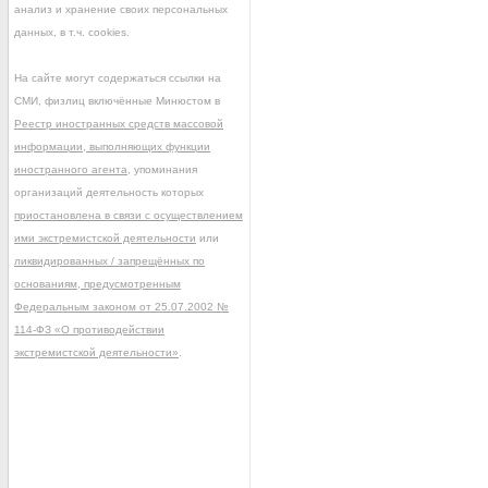
анализ и хранение своих персональных
данных, в т.ч. cookies.
На сайте могут содержаться ссылки на
СМИ, физлиц включённые Минюстом в
Реестр иностранных средств массовой
информации, выполняющих функции
иностранного агента
, упоминания
организаций деятельность которых
приостановлена в связи с осуществлением
ими экстремистской деятельности
или
ликвидированных / запрещённых по
основаниям, предусмотренным
Федеральным законом от 25.07.2002 №
114-ФЗ «О противодействии
экстремистской деятельности»
.