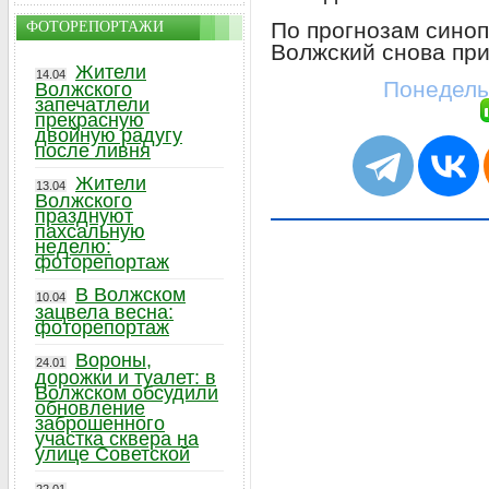
По прогнозам синоп
ФОТОРЕПОРТАЖИ
Волжский снова при
Жители
14.04
Понедель
Волжского
запечатлели
прекрасную
двойную радугу
после ливня
Жители
13.04
Волжского
празднуют
пахсальную
неделю:
фоторепортаж
В Волжском
10.04
зацвела весна:
фоторепортаж
Вороны,
24.01
дорожки и туалет: в
Волжском обсудили
обновление
заброшенного
участка сквера на
улице Советской