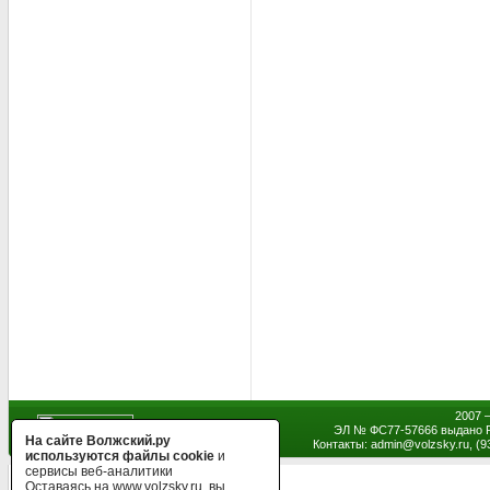
2007 
ЭЛ № ФС77-57666 выдано Р
На сайте Волжский.ру
Контакты: admin
@
volzsky.ru, (
используются файлы cookie
и
сервисы веб-аналитики
Оставаясь на www.volzsky.ru, вы