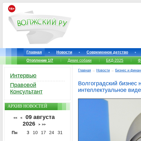
Главная
Новости
Современное детство
Отопление 1/7
Дикие собаки
БКД-2025
Ф
Главная
→
Новости
→
Бизнес и фина
Интервью
Волгоградский бизнес н
Правовой
интеллектуальное вид
Консультант
АРХИВ НОВОСТЕЙ
09 августа
<<
<
2026
>
>>
Пн
3
10
17
24
31