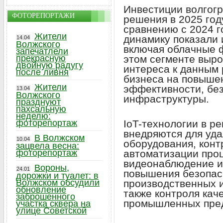
Инвестиции волгогр
ФОТОРЕПОРТАЖИ
решения в 2025 год
сравнению с 2024 
Жители
динамику показали
14.04
Волжского
включая облачные 
запечатлели
этом сегменте вырос
прекрасную
двойную радугу
интереса к данным
после ливня
бизнеса на повыше
Жители
эффективности, бе
13.04
Волжского
инфраструктуры.
празднуют
пахсальную
неделю:
IoT-технологии в р
фоторепортаж
внедряются для уд
В Волжском
10.04
оборудования, конт
зацвела весна:
автоматизации про
фоторепортаж
видеонаблюдение и
Вороны,
24.01
повышения безопас
дорожки и туалет: в
производственных и
Волжском обсудили
обновление
также контроля кач
заброшенного
промышленных пред
участка сквера на
улице Советской