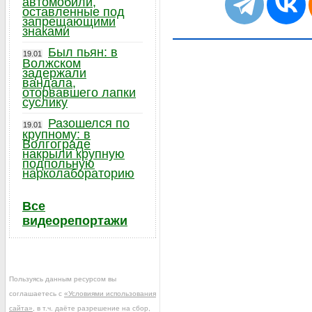
автомобили,
оставленные под
запрещающими
знаками
Был пьян: в
19.01
Волжском
задержали
вандала,
оторвавшего лапки
суслику
Разошелся по
19.01
крупному: в
Волгограде
накрыли крупную
подпольную
нарколабораторию
Все
видеорепортажи
Пользуясь данным ресурсом вы
соглашаетесь с
«Условиями использования
сайта»
, в т.ч. даёте разрешение на сбор,