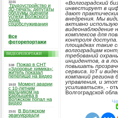
«
Волгоградский би
22.01
Трудоустройство и
инвестирует в ци
3D-печать: депутаты
дают практически
облдумы оценили
успехи Волжского
внедрения. Мы вид
дома
активно использу
соцобслуживания
видеонаблюдение 
комплексов для по
Все
контроля доступа.
фоторепортажи
площадках такие 
волгоградцам кон
ВИДЕОРЕПОРТАЖИ
требований охраны
инцидентов, а в л
Пожар в СНТ
повышать прозрачн
3.08
«Здоровье химика»:
сервиса. IoT и ви
житель показал
компаний региона
пепелище на видео
управления, и это
Момент аварии
19.03
усиливаться
», - о
с 10-летним
Волгоградской обл
мальчиком на
Карбышева в
Волжском попал на
Че
видео
В Волжском
23.01
эвакуировали