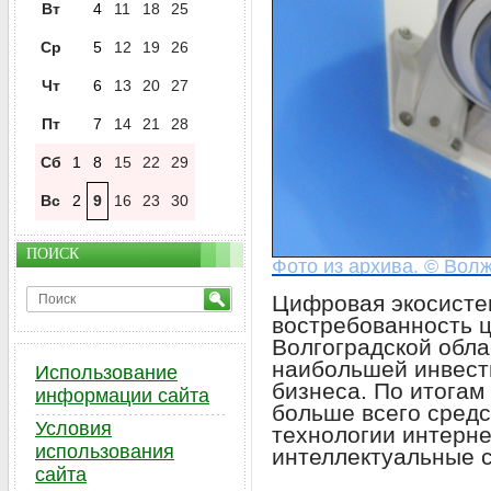
Вт
4
11
18
25
Ср
5
12
19
26
Чт
6
13
20
27
Пт
7
14
21
28
Сб
1
8
15
22
29
Вс
2
9
16
23
30
ПОИСК
Фото из архива. © Волж
Цифровая экосист
востребованность 
Волгоградской обла
наибольшей инвест
Использование
бизнеса. По итогам
информации сайта
больше всего средс
Условия
технологии интерне
использования
интеллектуальные 
сайта