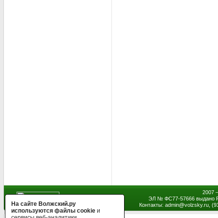
2007 
ЭЛ № ФС77-57666 выдано Р
На сайте Волжский.ру
Контакты: admin
@
volzsky.ru, (
используются файлы cookie
и
сервисы веб-аналитики