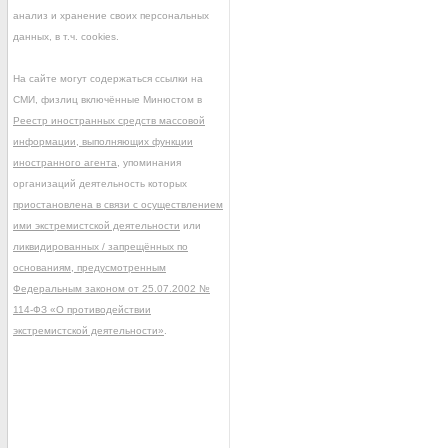
анализ и хранение своих персональных
данных, в т.ч. cookies.
На сайте могут содержаться ссылки на
СМИ, физлиц включённые Минюстом в
Реестр иностранных средств массовой
информации, выполняющих функции
иностранного агента
, упоминания
организаций деятельность которых
приостановлена в связи с осуществлением
ими экстремистской деятельности
или
ликвидированных / запрещённых по
основаниям, предусмотренным
Федеральным законом от 25.07.2002 №
114-ФЗ «О противодействии
экстремистской деятельности»
.