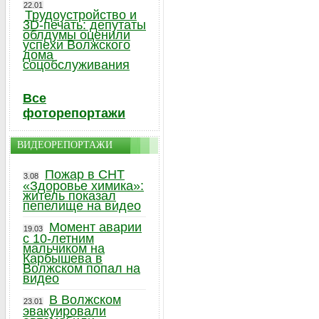
22.01
Трудоустройство и
3D-печать: депутаты
облдумы оценили
успехи Волжского
дома
соцобслуживания
Все
фоторепортажи
ВИДЕОРЕПОРТАЖИ
Пожар в СНТ
3.08
«Здоровье химика»:
житель показал
пепелище на видео
Момент аварии
19.03
с 10-летним
мальчиком на
Карбышева в
Волжском попал на
видео
В Волжском
23.01
эвакуировали