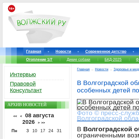
Главная
Новости
Современное детство
Отопление 1/7
Дикие собаки
БКД-2025
Ф
Главная
→
Новости
→
Здоровье и мед
Интервью
В Волгоградской об
Правовой
особенных детей п
Консультант
АРХИВ НОВОСТЕЙ
Фото © пресс-служ
08 августа
<<
<
Волгоградской обла
2026
>
>>
В
Волгоградской о
Пн
3
10
17
24
31
ограниченными воз