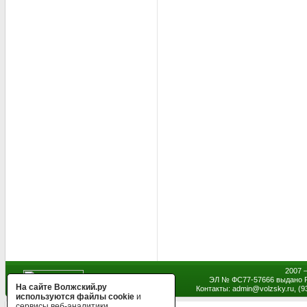
2007 
ЭЛ № ФС77-57666 выдано Р
На сайте Волжский.ру
Контакты: admin
@
volzsky.ru, (
используются файлы cookie
и
сервисы веб-аналитики