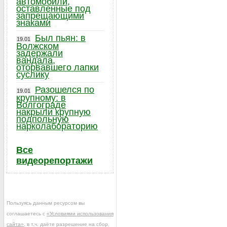
автомобили,
оставленные под
запрещающими
знаками
Был пьян: в
19.01
Волжском
задержали
вандала,
оторвавшего лапки
суслику
Разошелся по
19.01
крупному: в
Волгограде
накрыли крупную
подпольную
нарколабораторию
Все
видеорепортажи
Пользуясь данным ресурсом вы
соглашаетесь с
«Условиями использования
сайта»
, в т.ч. даёте разрешение на сбор,