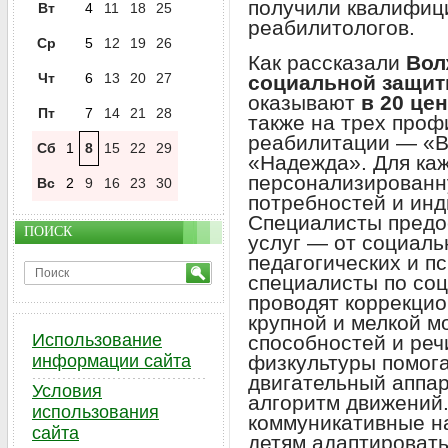
получили квалифи
Вт
4
11
18
25
реабилитологов.
Ср
5
12
19
26
Как рассказали
Вол
Чт
6
13
20
27
социальной защит
оказывают
в 20 це
Пт
7
14
21
28
также на трех про
реабилитации — «В
Сб
1
8
15
22
29
«Надежда». Для ка
персонализированн
Вс
2
9
16
23
30
потребностей и ин
Специалисты предо
ПОИСК
услуг — от социаль
педагогических и пс
специалисты по со
проводят коррекцио
крупной и мелкой м
Использование
способностей и реч
информации сайта
физкультуры помога
двигательный аппар
Условия
алгоритм движений
использования
коммуникативные н
сайта
детям адаптировать