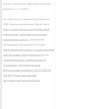
анализ и хранение своих персональных
данных, в т.ч. cookies.
На сайте могут содержаться ссылки на
СМИ, физлиц включённые Минюстом в
Реестр иностранных средств массовой
информации, выполняющих функции
иностранного агента
, упоминания
организаций деятельность которых
приостановлена в связи с осуществлением
ими экстремистской деятельности
или
ликвидированных / запрещённых по
основаниям, предусмотренным
Федеральным законом от 25.07.2002 №
114-ФЗ «О противодействии
экстремистской деятельности»
.