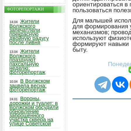
ориентироваться в 
пользоваться поле
ФОТОРЕПОРТАЖИ
Для малышей испол
Жители
14.04
для формирования 
Волжского
запечатлели
механизмов; провод
прекрасную
используют физиот
двойную радугу
после ливня
формируют навыки 
быту.
Жители
13.04
Волжского
празднуют
Понедел
пахсальную
неделю:
фоторепортаж
В Волжском
10.04
зацвела весна:
фоторепортаж
Вороны,
24.01
дорожки и туалет: в
Волжском обсудили
обновление
заброшенного
участка сквера на
улице Советской