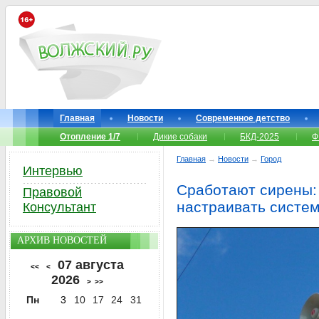
Главная
Новости
Современное детство
Отопление 1/7
Дикие собаки
БКД-2025
Ф
Главная
→
Новости
→
Город
Интервью
Сработают сирены:
Правовой
настраивать систе
Консультант
АРХИВ НОВОСТЕЙ
07 августа
<<
<
2026
>
>>
Пн
3
10
17
24
31