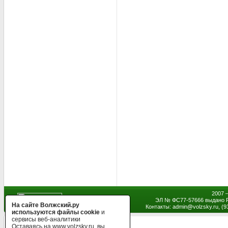
2007 
ЭЛ № ФС77-57666 выдано Р
На сайте Волжский.ру
Контакты: admin
@
volzsky.ru, (
используются файлы cookie
и
сервисы веб-аналитики
Оставаясь на www.volzsky.ru, вы