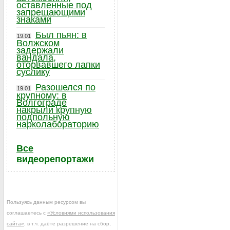
оставленные под
запрещающими
знаками
Был пьян: в
19.01
Волжском
задержали
вандала,
оторвавшего лапки
суслику
Разошелся по
19.01
крупному: в
Волгограде
накрыли крупную
подпольную
нарколабораторию
Все
видеорепортажи
Пользуясь данным ресурсом вы
соглашаетесь с
«Условиями использования
сайта»
, в т.ч. даёте разрешение на сбор,