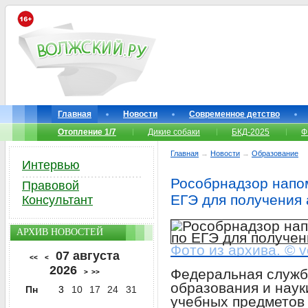
Главная
Новости
Современное детство
Отопление 1/7
Дикие собаки
БКД-2025
Ф
Главная
→
Новости
→
Образование
Интервью
Рособрнадзор напо
Правовой
ЕГЭ для получения 
Консультант
АРХИВ НОВОСТЕЙ
Фото из архива. © v
07 августа
<<
<
2026
Федеральная служб
>
>>
образования и наук
Пн
3
10
17
24
31
учебных предметов