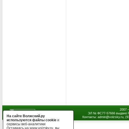
2007 
ЭЛ № ФС77-57666 выдано Р
На сайте Волжский.ру
Контакты: admin
@
volzsky.ru, (
используются файлы cookie
и
сервисы веб-аналитики
Оставаясь на www.volzsky.ru, вы