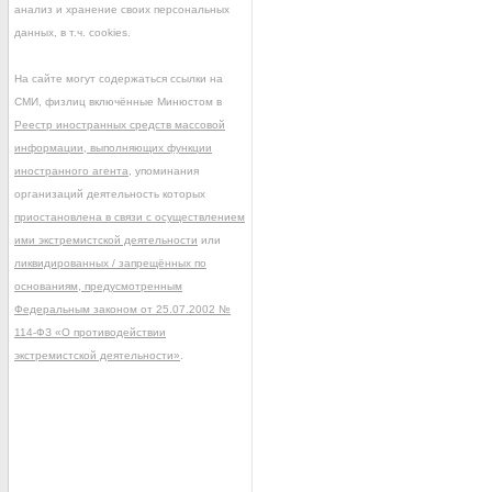
анализ и хранение своих персональных
данных, в т.ч. cookies.
На сайте могут содержаться ссылки на
СМИ, физлиц включённые Минюстом в
Реестр иностранных средств массовой
информации, выполняющих функции
иностранного агента
, упоминания
организаций деятельность которых
приостановлена в связи с осуществлением
ими экстремистской деятельности
или
ликвидированных / запрещённых по
основаниям, предусмотренным
Федеральным законом от 25.07.2002 №
114-ФЗ «О противодействии
экстремистской деятельности»
.