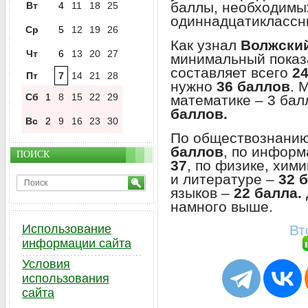
баллы, необходимых
Вт
4
11
18
25
одиннадцатиклассн
Ср
5
12
19
26
Как узнал
Волжски
Чт
6
13
20
27
минимальный показа
составляет всего
2
Пт
7
14
21
28
нужно
36 баллов
. 
Сб
1
8
15
22
29
математике – 3 бал
баллов.
Вс
2
9
16
23
30
По обществознанию
баллов
, по информ
ПОИСК
37
, по физике, хим
и литературе –
32 
языков –
22 балла.
намного выше.
Использование
Вт
информации сайта
Условия
использования
сайта