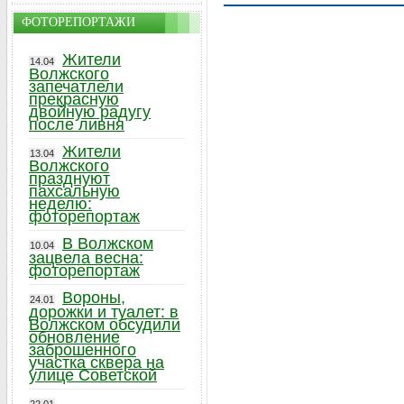
ФОТОРЕПОРТАЖИ
Жители
14.04
Волжского
запечатлели
прекрасную
двойную радугу
после ливня
Жители
13.04
Волжского
празднуют
пахсальную
неделю:
фоторепортаж
В Волжском
10.04
зацвела весна:
фоторепортаж
Вороны,
24.01
дорожки и туалет: в
Волжском обсудили
обновление
заброшенного
участка сквера на
улице Советской