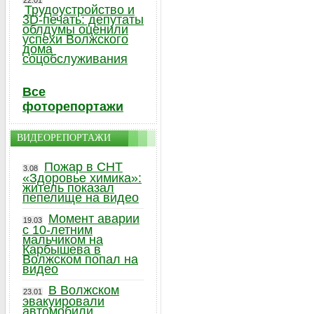
22.01
Трудоустройство и
3D-печать: депутаты
облдумы оценили
успехи Волжского
дома
соцобслуживания
Все
фоторепортажи
ВИДЕОРЕПОРТАЖИ
Пожар в СНТ
3.08
«Здоровье химика»:
житель показал
пепелище на видео
Момент аварии
19.03
с 10-летним
мальчиком на
Карбышева в
Волжском попал на
видео
В Волжском
23.01
эвакуировали
автомобили,