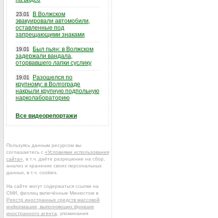
В Волжском
23.01
эвакуировали автомобили,
оставленные под
запрещающими знаками
Был пьян: в Волжском
19.01
задержали вандала,
оторвавшего лапки суслику
Разошелся по
19.01
крупному: в Волгограде
накрыли крупную подпольную
нарколабораторию
Все видеорепортажи
Пользуясь данным ресурсом вы
соглашаетесь с
«Условиями использования
сайта»
, в т.ч. даёте разрешение на сбор,
анализ и хранение своих персональных
данных, в т.ч. cookies.
На сайте могут содержаться ссылки на
СМИ, физлиц включённые Минюстом в
Реестр иностранных средств массовой
информации, выполняющих функции
иностранного агента
, упоминания