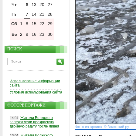
Чт
6
13
20
27
Пт
7
14
21
28
Сб
1
8
15
22
29
Вс
2
9
16
23
30
ПОИСК
Использование информации
сайта
Условия использования сайта
ФОТОРЕПОРТАЖИ
Жители Волжского
14.04
запечатлели прекрасную
двойную радугу после ливня
Фото из архива. © Волжский.ру
Жители Волжского
13.04