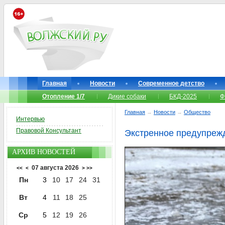
Главная
Новости
Современное детство
Отопление 1/7
Дикие собаки
БКД-2025
Ф
Главная
→
Новости
→
Общество
Интервью
Правовой Консультант
Экстренное предупрежд
АРХИВ НОВОСТЕЙ
07 августа 2026
<<
<
>
>>
Пн
3
10
17
24
31
Вт
4
11
18
25
Ср
5
12
19
26