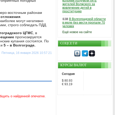
гоприятных погодных
колонии получили пять
жителей Волжского за
вовлечение детей в
проституцию
веро-восточным районам
 отложения
.
В Волгоградской области
6.08
наиболее могут негативно
в июле без вести пропали 70
ыми, строго соблюдать ПДД.
человек
Ещё новое на сайте
гоградского ЦГМС
, в
рещение
прогнозируется
нские купания состоятся. По
СОЦСЕТИ
и
5 – в Волгограде.
Пятница, 16 января 2026 10:57:21
КУРСЫ ВАЛЮТ
Сегодня
$ 80.93
€ 93.19