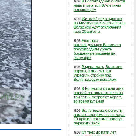
В Волгоградской области
6.08
нашли мертвой 87-летнюю
пенсионерку
Жителей ряда адресов
6.08
на Медведева и Карбышева в
Волжском ждут отключения
газа 20 августа
Еще трех
6.08
автовладельцев Волжского
предупредили убрать
брошенные машины до
эвакуации
Родина-мать, Волжские
6.08
паруса, шлюз №1: как
украсили стройку под
Волгоградским вокзалом
В Волжском спасли двух
6.08
парней, которых отнесло на
три сотни метров от берега
во время купания
Волгоградскую область
6.08
накроет экстремальная жара:
10 правил, которые помогут
пережить зной
От трех до пяти лет
6.08