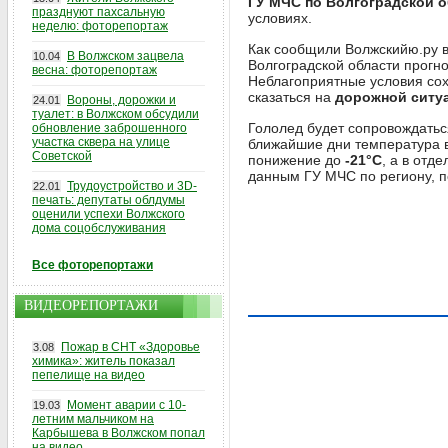
ГУ МЧС по Волгоградской 
празднуют пахсальную
условиях.
неделю: фоторепортаж
Как сообщили Волжскийю.ру в
В Волжском зацвела
10.04
Волгоградской области прогн
весна: фоторепортаж
Неблагоприятные условия сох
сказаться на
дорожной ситу
Вороны, дорожки и
24.01
туалет: в Волжском обсудили
Гололед будет сопровождать
обновление заброшенного
участка сквера на улице
ближайшие дни температура в
Советской
понижение до
-21°С
, а в отд
данным ГУ МЧС по региону, п
Трудоустройство и 3D-
22.01
печать: депутаты облдумы
оценили успехи Волжского
дома соцобслуживания
Все фоторепортажи
ВИДЕОРЕПОРТАЖИ
Пожар в СНТ «Здоровье
3.08
химика»: житель показал
пепелище на видео
Момент аварии с 10-
19.03
летним мальчиком на
Карбышева в Волжском попал
на видео