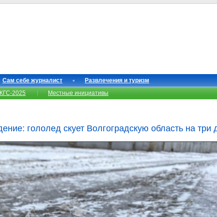
Сам себе журналист
Развлечения и туризм
КГС-2025
Местные инициативы
ение: гололед скует Волгоградскую область на три 