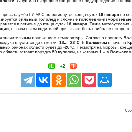
области
выпустило очередное экстренное предупреждение о небла
 пресс-службе ГУ МЧС по региону, до конца суток
16 января
по се
озируется
сильный гололед
и сложные
гололедно-изморозевые
ранятся в регионе до конца суток
18 января
. Такие метеоусловия 
ации
, в связи с чем водителей призывают быть наиболее осторожн
ся значительным понижением температуры. Согласно прогнозу
Вол
оздуха опустится до отметки
-18... -23°С
. В
Волжском
в ночь на
К
ельных районах области будет до
-28°С
. Несмотря на морозы, креще
о области готовят порядка
50 купелей
, из которых
1 – в Волжском
+2