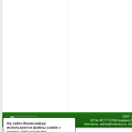
2007 
ЭЛ № ФС77-57666 выдано Р
На сайте Волжский.ру
Контакты: admin
@
volzsky.ru, (
используются файлы cookie
и
сервисы веб-аналитики