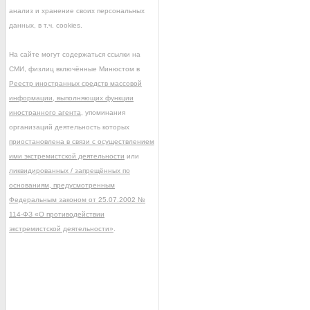
анализ и хранение своих персональных
данных, в т.ч. cookies.
На сайте могут содержаться ссылки на
СМИ, физлиц включённые Минюстом в
Реестр иностранных средств массовой
информации, выполняющих функции
иностранного агента
, упоминания
организаций деятельность которых
приостановлена в связи с осуществлением
ими экстремистской деятельности
или
ликвидированных / запрещённых по
основаниям, предусмотренным
Федеральным законом от 25.07.2002 №
114-ФЗ «О противодействии
экстремистской деятельности»
.