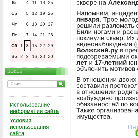
сквере на
Алексан
Вт
4
11
18
25
Напомним, инциден
Ср
5
12
19
26
января
. Трое моло
Чт
6
13
20
27
решили разломать 
Били ногами и расш
Пт
7
14
21
28
покинули сквер. Их
видеонаблюдения (
Сб
1
8
15
22
29
Волжский.ру
в пре
подозреваемыми ок
Вс
2
9
16
23
30
лет
и
17-летний
юно
объяснить мотивов 
ПОИСК
В отношении двоих
составили протоко
в отношении родит
возбуждено произв
обязанностей по в
Использование
Также организована
информации сайта
имущества.
Условия
Пят
использования
сайта