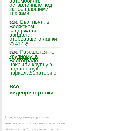
автомобили,
оставленные под
запрещающими
знаками
Был пьян: в
19.01
Волжском
задержали
вандала,
оторвавшего лапки
суслику
Разошелся по
19.01
крупному: в
Волгограде
накрыли крупную
подпольную
нарколабораторию
Все
видеорепортажи
Пользуясь данным ресурсом вы
соглашаетесь с
«Условиями использования
сайта»
, в т.ч. даёте разрешение на сбор,