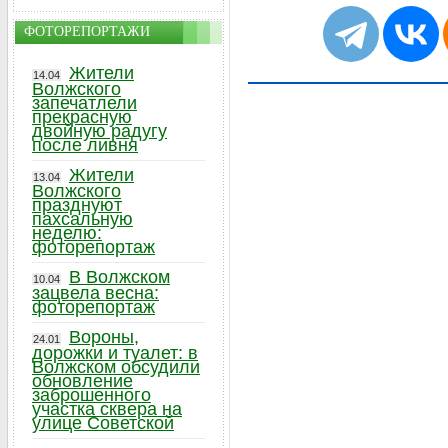
ФОТОРЕПОРТАЖИ
Жители
14.04
Волжского
запечатлели
прекрасную
двойную радугу
после ливня
Жители
13.04
Волжского
празднуют
пахсальную
неделю:
фоторепортаж
В Волжском
10.04
зацвела весна:
фоторепортаж
Вороны,
24.01
дорожки и туалет: в
Волжском обсудили
обновление
заброшенного
участка сквера на
улице Советской