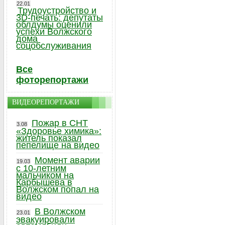
22.01
Трудоустройство и
3D-печать: депутаты
облдумы оценили
успехи Волжского
дома
соцобслуживания
Все
фоторепортажи
ВИДЕОРЕПОРТАЖИ
Пожар в СНТ
3.08
«Здоровье химика»:
житель показал
пепелище на видео
Момент аварии
19.03
с 10-летним
мальчиком на
Карбышева в
Волжском попал на
видео
В Волжском
23.01
эвакуировали