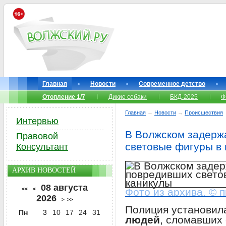
Главная
Новости
Современное детство
Отопление 1/7
Дикие собаки
БКД-2025
Ф
Главная
→
Новости
→
Происшествия
Интервью
В Волжском задерж
Правовой
световые фигуры в 
Консультант
АРХИВ НОВОСТЕЙ
08 августа
<<
<
Фото из архива. © 
2026
>
>>
Полиция установил
Пн
3
10
17
24
31
людей
, сломавших