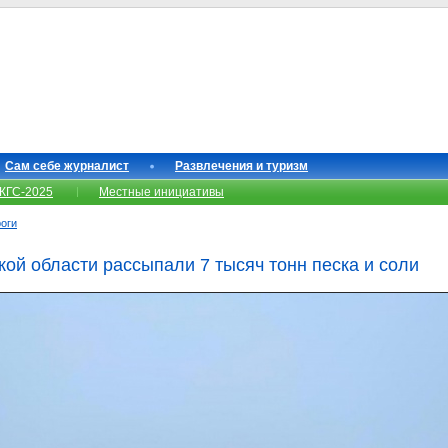
Сам себе журналист
Развлечения и туризм
КГС-2025
Местные инициативы
роги
кой области рассыпали 7 тысяч тонн песка и соли