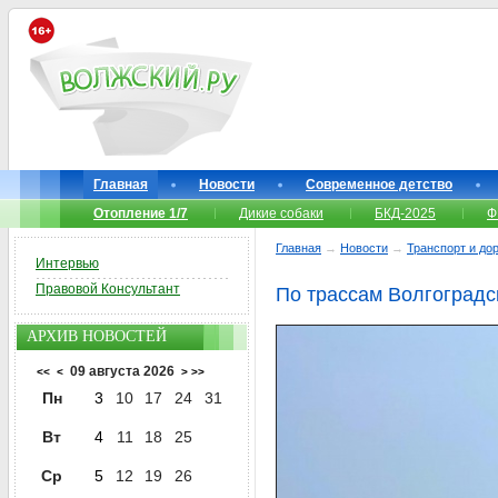
Главная
Новости
Современное детство
Отопление 1/7
Дикие собаки
БКД-2025
Ф
Главная
→
Новости
→
Транспорт и до
Интервью
Правовой Консультант
По трассам Волгоградс
АРХИВ НОВОСТЕЙ
09 августа 2026
<<
<
>
>>
Пн
3
10
17
24
31
Вт
4
11
18
25
Ср
5
12
19
26