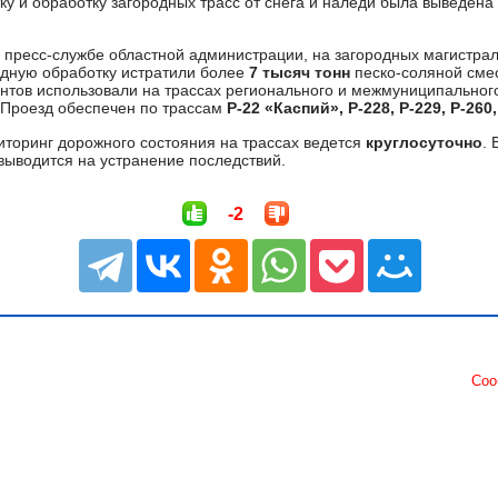
ку и обработку загородных трасс от снега и наледи была выведена
 пресс-службе областной администрации, на загородных магистрал
едную обработку истратили более
7 тысяч тонн
песко-соляной сме
нтов использовали на трассах регионального и межмуниципального
 Проезд обеспечен по трассам
Р-22 «Каспий», Р-228, Р-229, Р-26
иторинг дорожного состояния на трассах ведется
круглосуточно
.
выводится на устранение последствий.
-2