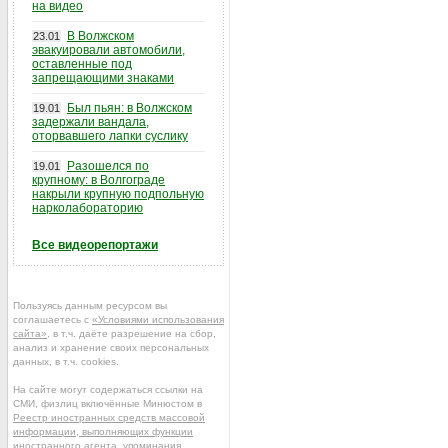
на видео
В Волжском
23.01
эвакуировали автомобили,
оставленные под
запрещающими знаками
Был пьян: в Волжском
19.01
задержали вандала,
оторвавшего лапки суслику
Разошелся по
19.01
крупному: в Волгограде
накрыли крупную подпольную
нарколабораторию
Все видеорепортажи
Пользуясь данным ресурсом вы
соглашаетесь с
«Условиями использования
сайта»
, в т.ч. даёте разрешение на сбор,
анализ и хранение своих персональных
данных, в т.ч. cookies.
На сайте могут содержаться ссылки на
СМИ, физлиц включённые Минюстом в
Реестр иностранных средств массовой
информации, выполняющих функции
иностранного агента
, упоминания