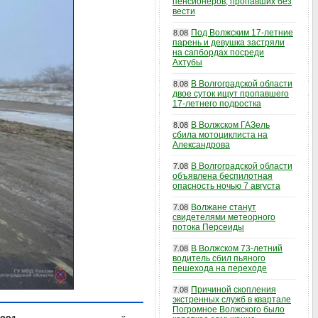
пенсионеров, пропавших без
вести
Под Волжским 17-летние
8.08
парень и девушка застряли
на сапбордах посреди
Ахтубы
В Волгоградской области
8.08
двое суток ищут пропавшего
17-летнего подростка
В Волжском ГАЗель
8.08
сбила мотоциклиста на
Александрова
В Волгоградской области
7.08
объявлена беспилотная
опасность ночью 7 августа
Волжане станут
7.08
свидетелями метеорного
потока Персеиды
В Волжском 73-летний
7.08
водитель сбил пьяного
пешехода на переходе
Причиной скопления
7.08
экстренных служб в квартале
Погромное Волжского было