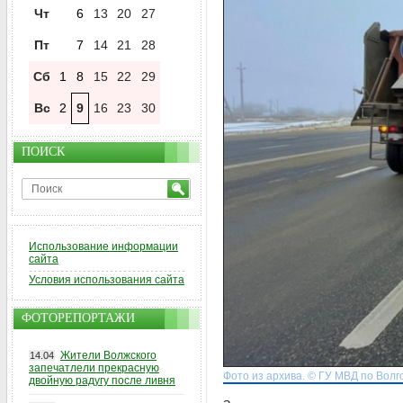
Чт
6
13
20
27
Пт
7
14
21
28
Сб
1
8
15
22
29
Вс
2
9
16
23
30
ПОИСК
Использование информации
сайта
Условия использования сайта
ФОТОРЕПОРТАЖИ
Жители Волжского
14.04
запечатлели прекрасную
Фото из архива. © ГУ МВД по Волг
двойную радугу после ливня