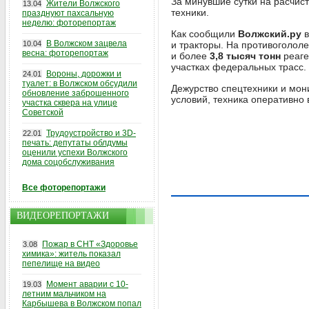
За минувшие сутки на расчист
Жители Волжского
13.04
техники.
празднуют пахсальную
неделю: фоторепортаж
Как сообщили
Волжский.ру
в
В Волжском зацвела
10.04
и тракторы. На противоголол
весна: фоторепортаж
и более
3,8 тысяч тонн
реаге
участках федеральных трасс.
Вороны, дорожки и
24.01
туалет: в Волжском обсудили
Дежурство спецтехники и мон
обновление заброшенного
условий, техника оперативно 
участка сквера на улице
Советской
Трудоустройство и 3D-
22.01
печать: депутаты облдумы
оценили успехи Волжского
дома соцобслуживания
Все фоторепортажи
ВИДЕОРЕПОРТАЖИ
Пожар в СНТ «Здоровье
3.08
химика»: житель показал
пепелище на видео
Момент аварии с 10-
19.03
летним мальчиком на
Карбышева в Волжском попал