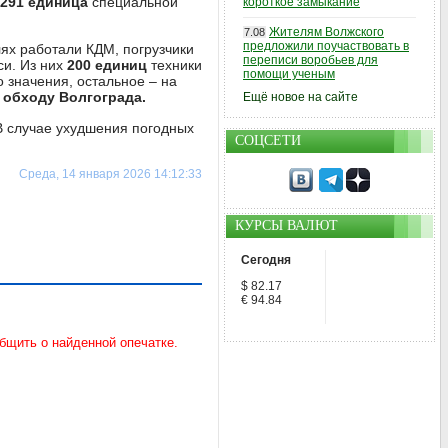
291 единица
специальной
короткое замыкание
Жителям Волжского
7.08
предложили поучаствовать в
ях работали КДМ, погрузчики
переписи воробьев для
си. Из них
200 единиц
техники
помощи ученым
 значения, остальное – на
0, обходу Волгограда.
Ещё новое на сайте
 В случае ухудшения погодных
СОЦСЕТИ
Среда, 14 января 2026 14:12:33
КУРСЫ ВАЛЮТ
Сегодня
$ 82.17
€ 94.84