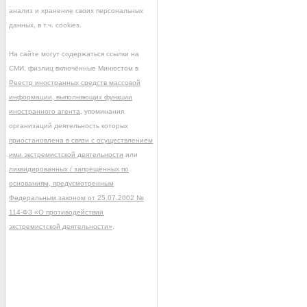
анализ и хранение своих персональных
данных, в т.ч. cookies.
На сайте могут содержаться ссылки на
СМИ, физлиц включённые Минюстом в
Реестр иностранных средств массовой
информации, выполняющих функции
иностранного агента
, упоминания
организаций деятельность которых
приостановлена в связи с осуществлением
ими экстремистской деятельности
или
ликвидированных / запрещённых по
основаниям, предусмотренным
Федеральным законом от 25.07.2002 №
114-ФЗ «О противодействии
экстремистской деятельности»
.