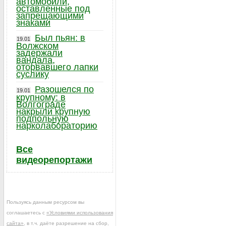
автомобили,
оставленные под
запрещающими
знаками
Был пьян: в
19.01
Волжском
задержали
вандала,
оторвавшего лапки
суслику
Разошелся по
19.01
крупному: в
Волгограде
накрыли крупную
подпольную
нарколабораторию
Все
видеорепортажи
Пользуясь данным ресурсом вы
соглашаетесь с
«Условиями использования
сайта»
, в т.ч. даёте разрешение на сбор,