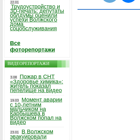
22.01
Трудоустройство и
3D-печать: депутаты
облдумы оценили
успехи Волжского
дома
соцобслуживания
Все
фоторепортажи
ВИДЕОРЕПОРТАЖИ
Пожар в СНТ
3.08
«Здоровье химика»:
житель показал
пепелище на видео
Момент аварии
19.03
с 10-летним
мальчиком на
Карбышева в
Волжском попал на
видео
В Волжском
23.01
эвакуировали