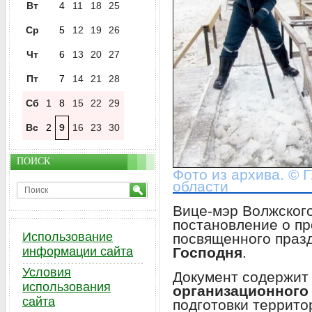
Вт
4
11
18
25
Ср
5
12
19
26
Чт
6
13
20
27
Пт
7
14
21
28
Сб
1
8
15
22
29
Вс
2
9
16
23
30
ПОИСК
Фото из архива. © 
области
Вице-мэр Волжског
постановление о п
Использование
посвященного пра
Господня
.
информации сайта
Условия
Документ содержит
использования
организационного
сайта
подготовки террито