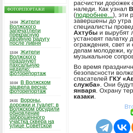
расчистки дорожек 
наледи. Как узнал
В
ФОТОРЕПОРТАЖИ
(
подробнее...
), эти
завершены до утра
Жители
14.04
специалисты прове
Волжского
запечатлели
Ахтубы
и вырубят л
прекрасную
установят палатку 
двойную радугу
после ливня
ограждения, свет и 
делам молодежи, ку
Жители
13.04
музыкальное сопро
Волжского
празднуют
пахсальную
Во время праздничн
неделю:
безопасности волжа
фоторепортаж
спасателей
ГКУ «А
В Волжском
служба»
. Они буду
10.04
зацвела весна:
января
. Охрану те
фоторепортаж
казаки
.
Вороны,
24.01
дорожки и туалет: в
Вт
Волжском обсудили
обновление
заброшенного
участка сквера на
улице Советской