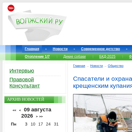
Главная
Новости
Современное детство
Отопление 1/7
Дикие собаки
БКД-2025
Ф
Главная
→
Новости
→
Общество
Интервью
Спасатели и охрана
Правовой
крещенским купани
Консультант
АРХИВ НОВОСТЕЙ
09 августа
<<
<
2026
>
>>
Пн
3
10
17
24
31