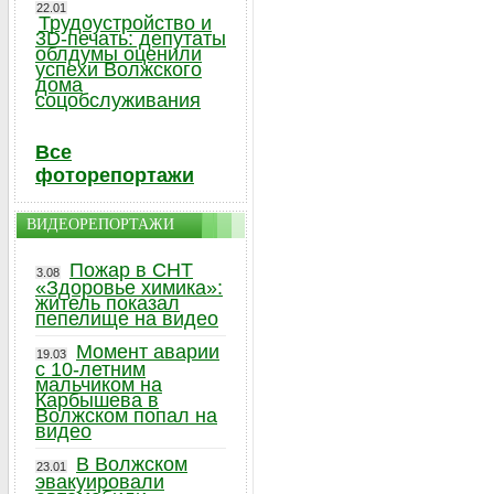
22.01
Трудоустройство и
3D-печать: депутаты
облдумы оценили
успехи Волжского
дома
соцобслуживания
Все
фоторепортажи
ВИДЕОРЕПОРТАЖИ
Пожар в СНТ
3.08
«Здоровье химика»:
житель показал
пепелище на видео
Момент аварии
19.03
с 10-летним
мальчиком на
Карбышева в
Волжском попал на
видео
В Волжском
23.01
эвакуировали