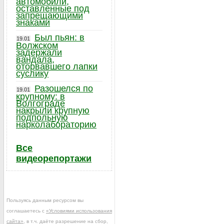
автомобили,
оставленные под
запрещающими
знаками
Был пьян: в
19.01
Волжском
задержали
вандала,
оторвавшего лапки
суслику
Разошелся по
19.01
крупному: в
Волгограде
накрыли крупную
подпольную
нарколабораторию
Все
видеорепортажи
Пользуясь данным ресурсом вы
соглашаетесь с
«Условиями использования
сайта»
, в т.ч. даёте разрешение на сбор,