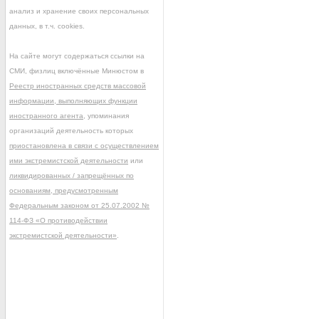
анализ и хранение своих персональных
данных, в т.ч. cookies.
На сайте могут содержаться ссылки на
СМИ, физлиц включённые Минюстом в
Реестр иностранных средств массовой
информации, выполняющих функции
иностранного агента
, упоминания
организаций деятельность которых
приостановлена в связи с осуществлением
ими экстремистской деятельности
или
ликвидированных / запрещённых по
основаниям, предусмотренным
Федеральным законом от 25.07.2002 №
114-ФЗ «О противодействии
экстремистской деятельности»
.