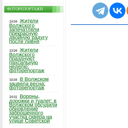
ФОТОРЕПОРТАЖИ
Жители
14.04
Волжского
запечатлели
прекрасную
двойную радугу
после ливня
Жители
13.04
Волжского
празднуют
пахсальную
неделю:
фоторепортаж
В Волжском
10.04
зацвела весна:
фоторепортаж
Вороны,
24.01
дорожки и туалет: в
Волжском обсудили
обновление
заброшенного
участка сквера на
улице Советской