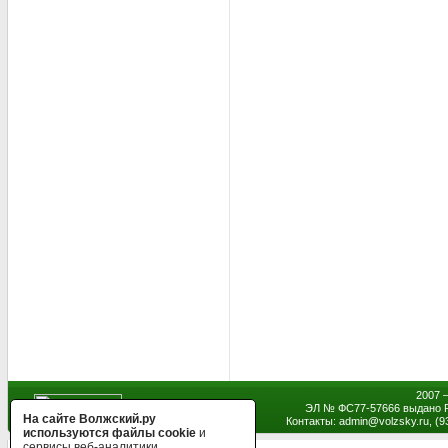
2007 
ЭЛ № ФС77-57666 выдано Р
На сайте Волжский.ру
Контакты: admin
@
volzsky.ru, (
используются файлы cookie
и
сервисы веб-аналитики