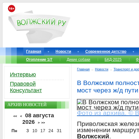
Главная
Новости
Современное детство
Отопление 1/7
Дикие собаки
БКД-2025
Ф
Главная
→
Новости
→
Транспорт и до
Интервью
В Волжском полнос
Правовой
мост через ж/д пути
Консультант
АРХИВ НОВОСТЕЙ
Фото из архива. © 
08 августа
<<
<
2026
Приволжская желез
>
>>
изменении маршрут
Пн
3
10
17
24
31
Волжский
.