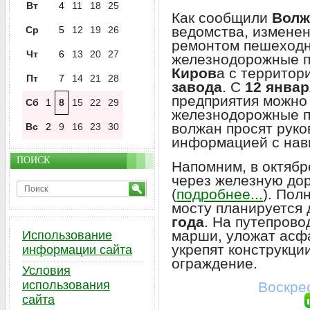
Вт
4
11
18
25
Как сообщили
Волж
ведомства, измене
Ср
5
12
19
26
ремонтом пешеходн
Чт
6
13
20
27
железнодорожные п
Киров
а с террито
Пт
7
14
21
28
завода
. С
12 январ
предприятия можно 
Сб
1
8
15
22
29
железнодорожные пу
волжан просят рук
Вс
2
9
16
23
30
информацией с нав
ПОИСК
Напомним, в октяб
через железную дор
(
подробнее...
). Пол
мосту планируется 
года
. На путепров
марши, уложат асфа
Использование
укрепят конструкци
информации сайта
ограждение.
Условия
использования
Воскрес
сайта