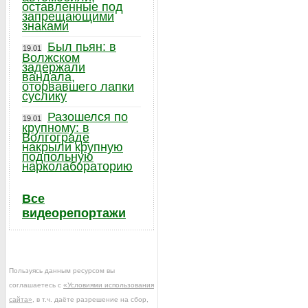
оставленные под
запрещающими
знаками
Был пьян: в
19.01
Волжском
задержали
вандала,
оторвавшего лапки
суслику
Разошелся по
19.01
крупному: в
Волгограде
накрыли крупную
подпольную
нарколабораторию
Все
видеорепортажи
Пользуясь данным ресурсом вы
соглашаетесь с
«Условиями использования
сайта»
, в т.ч. даёте разрешение на сбор,