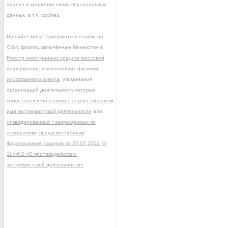
анализ и хранение своих персональных
данных, в т.ч. cookies.
На сайте могут содержаться ссылки на
СМИ, физлиц включённые Минюстом в
Реестр иностранных средств массовой
информации, выполняющих функции
иностранного агента
, упоминания
организаций деятельность которых
приостановлена в связи с осуществлением
ими экстремистской деятельности
или
ликвидированных / запрещённых по
основаниям, предусмотренным
Федеральным законом от 25.07.2002 №
114-ФЗ «О противодействии
экстремистской деятельности»
.