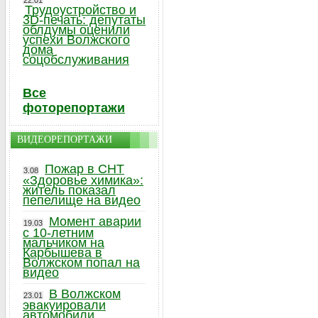
22.01
Трудоустройство и
3D-печать: депутаты
облдумы оценили
успехи Волжского
дома
соцобслуживания
Все
фоторепортажи
ВИДЕОРЕПОРТАЖИ
Пожар в СНТ
3.08
«Здоровье химика»:
житель показал
пепелище на видео
Момент аварии
19.03
с 10-летним
мальчиком на
Карбышева в
Волжском попал на
видео
В Волжском
23.01
эвакуировали
автомобили,