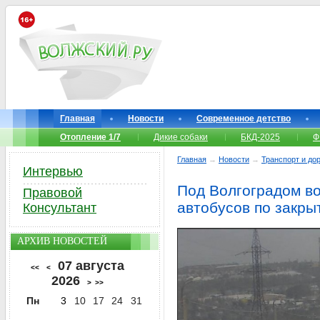
Главная
Новости
Современное детство
Отопление 1/7
Дикие собаки
БКД-2025
Ф
Главная
→
Новости
→
Транспорт и до
Интервью
Под Волгоградом в
Правовой
автобусов по закры
Консультант
АРХИВ НОВОСТЕЙ
07 августа
<<
<
2026
>
>>
Пн
3
10
17
24
31