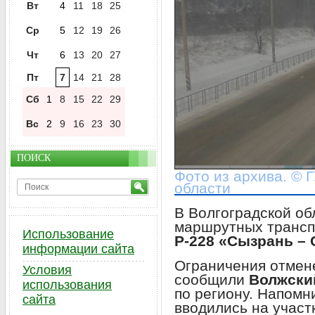
Вт
4
11
18
25
Ср
5
12
19
26
Чт
6
13
20
27
Пт
7
14
21
28
Сб
1
8
15
22
29
Вс
2
9
16
23
30
ПОИСК
Фото из архива. © 
области
В Волгоградской о
маршрутных трансп
Использование
Р-228 «Сызрань – 
информации сайта
Ограничения отмен
Условия
сообщили
Волжски
использования
по региону. Напомн
сайта
вводились на участ