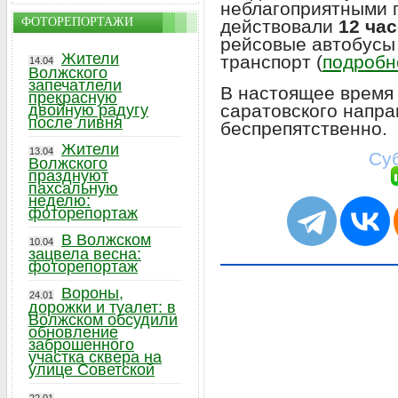
неблагоприятными 
ФОТОРЕПОРТАЖИ
действовали
12 ча
рейсовые автобусы 
Жители
транспорт (
подробне
14.04
Волжского
запечатлели
В настоящее время
прекрасную
саратовского напр
двойную радугу
после ливня
беспрепятственно.
Жители
13.04
Суб
Волжского
празднуют
пахсальную
неделю:
фоторепортаж
В Волжском
10.04
зацвела весна:
фоторепортаж
Вороны,
24.01
дорожки и туалет: в
Волжском обсудили
обновление
заброшенного
участка сквера на
улице Советской