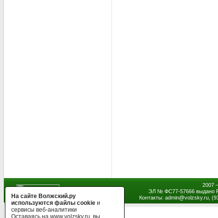
2007 
ЭЛ № ФС77-57666 выдано Р
На сайте Волжский.ру
Контакты: admin
@
volzsky.ru, (
используются файлы cookie
и
сервисы веб-аналитики
Оставаясь на www.volzsky.ru, вы