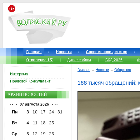
Главная
Новости
Современное детство
Отопление 1/7
Дикие собаки
БКД-2025
Ф
Главная
→
Новости
→
Общество
Интервью
Правовой Консультант
188 тысяч обращений: 
АРХИВ НОВОСТЕЙ
07 августа 2026
<<
<
>
>>
Пн
3
10
17
24
31
Вт
4
11
18
25
Ср
5
12
19
26