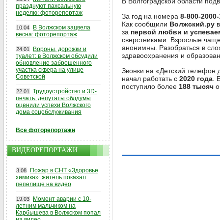
В Волгоградской области под
празднуют пахсальную
неделю: фоторепортаж
За год на номера
8-800-2000-
Как сообщили
Волжский.ру
в
В Волжском зацвела
10.04
за
первой любви и успеваем
весна: фоторепортаж
сверстниками. Взрослые чащ
анонимны. Разобраться в сло
Вороны, дорожки и
24.01
здравоохранения и образован
туалет: в Волжском обсудили
обновление заброшенного
участка сквера на улице
Звонки на «Детский телефон 
Советской
начал работать с
2020 года
. 
поступило более
188 тысяч
о
Трудоустройство и 3D-
22.01
печать: депутаты облдумы
оценили успехи Волжского
дома соцобслуживания
Все фоторепортажи
ВИДЕОРЕПОРТАЖИ
Пожар в СНТ «Здоровье
3.08
химика»: житель показал
пепелище на видео
Момент аварии с 10-
19.03
летним мальчиком на
Карбышева в Волжском попал
на видео