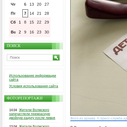
Чт
6
13
20
27
Пт
7
14
21
28
Сб
1
8
15
22
29
Вс
2
9
16
23
30
ПОИСК
Использование информации
сайта
Условия использования сайта
ФОТОРЕПОРТАЖИ
Жители Волжского
14.04
запечатлели прекрасную
двойную радугу после ливня
Фото из архива. © пресс-служба а
Жители Волжского
13.04