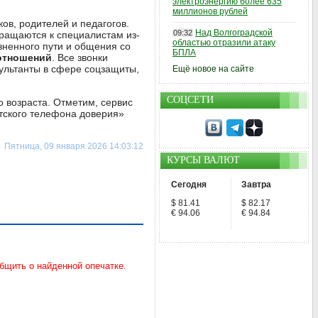
электроэнергию более 635
миллионов рублей
ов, родителей и педагогов.
Над Волгоградской
09:32
бращаются к специалистам из-
областью отразили атаку
ненного пути и общения со
БПЛА
отношений
. Все звонки
ультанты в сфере соцзащиты,
Ещё новое на сайте
СОЦСЕТИ
 возраста. Отметим, сервис
етского телефона доверия»
Пятница, 09 января 2026 14:03:12
КУРСЫ ВАЛЮТ
Сегодня
Завтра
$ 81.41
$ 82.17
€ 94.06
€ 94.84