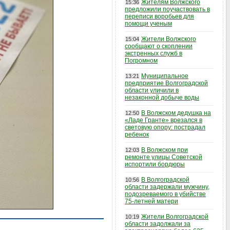
Жителям Волжского
15:36
предложили поучаствовать в
переписи воробьев для
помощи ученым
Жители Волжского
15:04
сообщают о скоплении
экстренных служб в
Погромном
Муниципальное
13:21
предприятие Волгоградской
области уличили в
незаконной добыче воды
В Волжском дедушка на
12:50
«Ладе Гранте» врезался в
световую опору: пострадал
ребенок
В Волжском при
12:03
ремонте улицы Советской
испортили бордюры
В Волгоградской
10:56
области задержали мужчину,
подозреваемого в убийстве
75-летней матери
Жители Волгоградской
10:19
области задолжали за