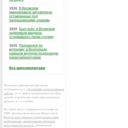
В Волжском
23.01
эвакуировали автомобили,
оставленные под
запрещающими знаками
Был пьян: в Волжском
19.01
задержали вандала,
оторвавшего лапки суслику
Разошелся по
19.01
крупному: в Волгограде
накрыли крупную подпольную
нарколабораторию
Все видеорепортажи
Пользуясь данным ресурсом вы
соглашаетесь с
«Условиями использования
сайта»
, в т.ч. даёте разрешение на сбор,
анализ и хранение своих персональных
данных, в т.ч. cookies.
На сайте могут содержаться ссылки на
СМИ, физлиц включённые Минюстом в
Реестр иностранных средств массовой
информации, выполняющих функции
иностранного агента
, упоминания