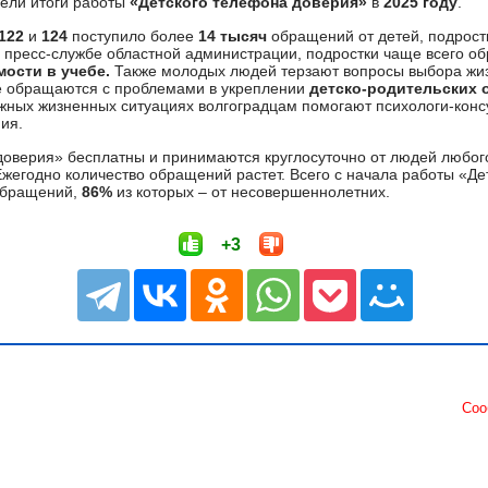
вели итоги работы
«Детского телефона доверия»
в
2025 году
.
122
и
124
поступило более
14 тысяч
обращений от детей, подростк
 пресс-службе областной администрации, подростки чаще всего о
ости в учебе.
Также молодых людей терзают вопросы выбора жиз
е обращаются с проблемами в укреплении
детско-родительских 
жных жизненных ситуациях волгоградцам помогают психологи-конс
ия.
доверия» бесплатны и принимаются круглосуточно от людей любого
Ежегодно количество обращений растет. Всего с начала работы «Д
бращений,
86%
из которых – от несовершеннолетних.
+3