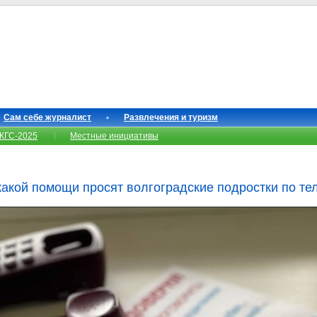
Сам себе журналист
Развлечения и туризм
КГС-2025
Местные инициативы
какой помощи просят волгоградские подростки по т