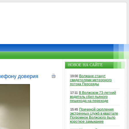
НОВОЕ НА САЙТЕ
елефону доверия
Волжане станут
19:00
свидетелями метеорного
потока Персеиды
В Волжском 73-летний
17:11
водитель сбил пьяного
пешехода на переходе
Причиной скопления
15:45
экстренных служб в квартале
Погромное Волжского было
короткое замыкание