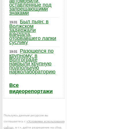
автомобили,
оставленные под
запрещающими
знаками
Был пьян: в
19.01
Волжском
задержали
вандала,
оторвавшего лапки
суслику
Разошелся по
19.01
крупному: в
Волгограде
накрыли крупную
подпольную
нарколабораторию
Все
видеорепортажи
Пользуясь данным ресурсом вы
соглашаетесь с
«Условиями использования
сайта»
, в т.ч. даёте разрешение на сбор,