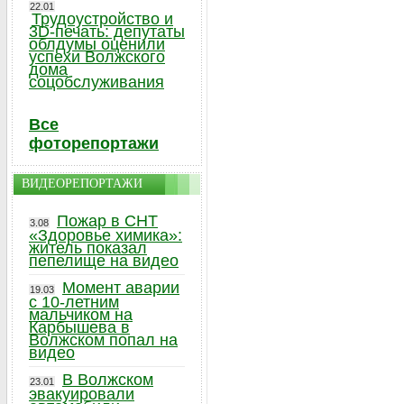
22.01
Трудоустройство и
3D-печать: депутаты
облдумы оценили
успехи Волжского
дома
соцобслуживания
Все
фоторепортажи
ВИДЕОРЕПОРТАЖИ
Пожар в СНТ
3.08
«Здоровье химика»:
житель показал
пепелище на видео
Момент аварии
19.03
с 10-летним
мальчиком на
Карбышева в
Волжском попал на
видео
В Волжском
23.01
эвакуировали