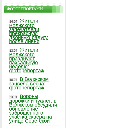
ФОТОРЕПОРТАЖИ
Жители
14.04
Волжского
запечатлели
прекрасную
двойную радугу
после ливня
Жители
13.04
Волжского
празднуют
пахсальную
неделю:
фоторепортаж
В Волжском
10.04
зацвела весна:
фоторепортаж
Вороны,
24.01
дорожки и туалет: в
Волжском обсудили
обновление
заброшенного
участка сквера на
улице Советской