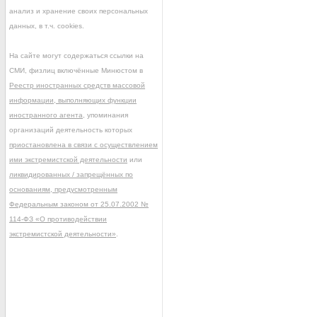
анализ и хранение своих персональных
данных, в т.ч. cookies.
На сайте могут содержаться ссылки на
СМИ, физлиц включённые Минюстом в
Реестр иностранных средств массовой
информации, выполняющих функции
иностранного агента
, упоминания
организаций деятельность которых
приостановлена в связи с осуществлением
ими экстремистской деятельности
или
ликвидированных / запрещённых по
основаниям, предусмотренным
Федеральным законом от 25.07.2002 №
114-ФЗ «О противодействии
экстремистской деятельности»
.