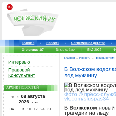
Главная
Новости
Современное детство
Отопление 1/7
Дикие собаки
БКД-2025
Ф
Главная
→
Новости
→
Происшествия
Интервью
В Волжском водола
Правовой
лед мужчину
Консультант
АРХИВ НОВОСТЕЙ
Фото © пресс-служб
08 августа
<<
<
vk.com/sluspas34
2026
>
>>
В
Волжском
новый 
Пн
3
10
17
24
31
трагедии на льду.