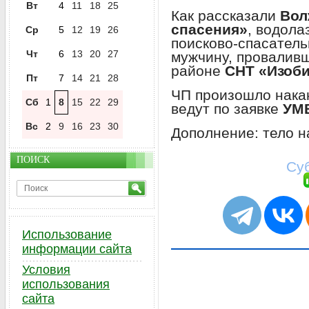
Вт
4
11
18
25
Как рассказали
Вол
спасения»
, водола
Ср
5
12
19
26
поисково-спасатель
Чт
6
13
20
27
мужчину, проваливш
районе
СНТ «Изоби
Пт
7
14
21
28
ЧП произошло накан
Сб
1
8
15
22
29
ведут по заявке
УМВ
Вс
2
9
16
23
30
Дополнение: тело н
ПОИСК
Суб
Использование
информации сайта
Условия
использования
сайта