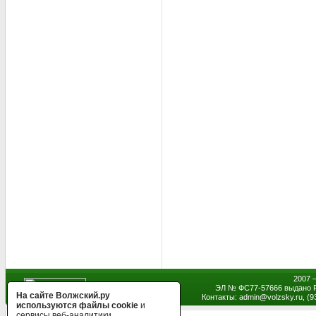
2007 
ЭЛ № ФС77-57666 выдано Р
На сайте Волжский.ру
Контакты: admin
@
volzsky.ru, (
используются файлы cookie
и
сервисы веб-аналитики