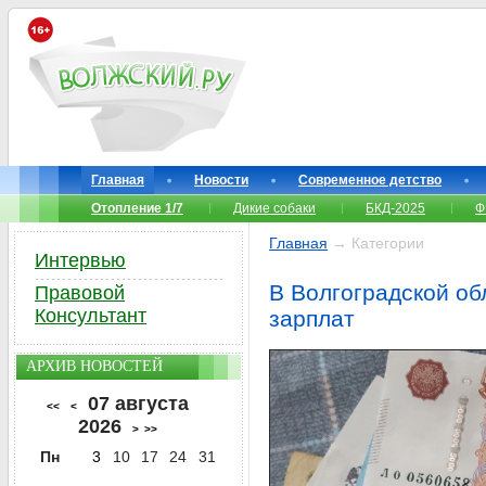
Главная
Новости
Современное детство
Отопление 1/7
Дикие собаки
БКД-2025
Ф
Главная
→ Категории
Интервью
В Волгоградской об
Правовой
Консультант
зарплат
АРХИВ НОВОСТЕЙ
07 августа
<<
<
2026
>
>>
Пн
3
10
17
24
31