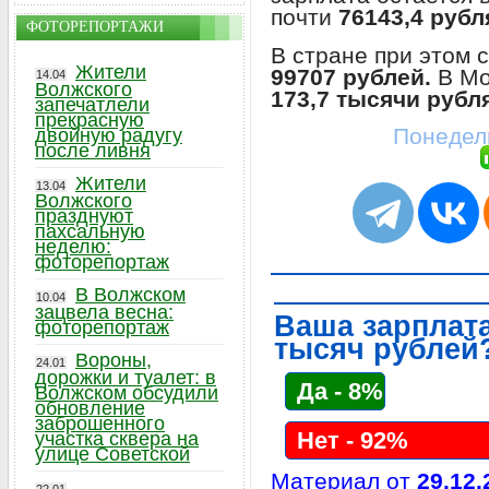
почти
76143,4 рубл
ФОТОРЕПОРТАЖИ
В стране при этом 
Жители
99707 рублей.
В Мо
14.04
Волжского
173,7 тысячи рубля
запечатлели
прекрасную
Понедель
двойную радугу
после ливня
Жители
13.04
Волжского
празднуют
пахсальную
неделю:
фоторепортаж
В Волжском
10.04
зацвела весна:
Ваша зарплата
фоторепортаж
тысяч рублей
Вороны,
24.01
дорожки и туалет: в
Да - 8%
Волжском обсудили
обновление
заброшенного
Нет - 92%
участка сквера на
улице Советской
Материал от
29.12.