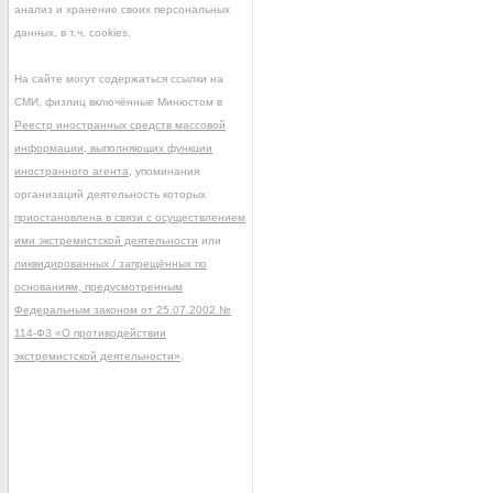
анализ и хранение своих персональных
данных, в т.ч. cookies.
На сайте могут содержаться ссылки на
СМИ, физлиц включённые Минюстом в
Реестр иностранных средств массовой
информации, выполняющих функции
иностранного агента
, упоминания
организаций деятельность которых
приостановлена в связи с осуществлением
ими экстремистской деятельности
или
ликвидированных / запрещённых по
основаниям, предусмотренным
Федеральным законом от 25.07.2002 №
114-ФЗ «О противодействии
экстремистской деятельности»
.