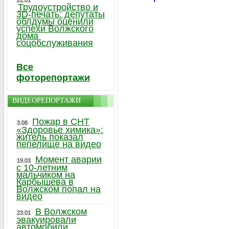
22.01
Трудоустройство и
3D-печать: депутаты
облдумы оценили
успехи Волжского
дома
соцобслуживания
Все
фоторепортажи
ВИДЕОРЕПОРТАЖИ
Пожар в СНТ
3.08
«Здоровье химика»:
житель показал
пепелище на видео
Момент аварии
19.03
с 10-летним
мальчиком на
Карбышева в
Волжском попал на
видео
В Волжском
23.01
эвакуировали
автомобили,