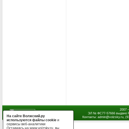
2007 
ЭЛ № ФС77-57666 выдано Р
На сайте Волжский.ру
Контакты: admin
@
volzsky.ru, (
используются файлы cookie
и
сервисы веб-аналитики
Оставаясь на www.volzsky.ru, вы