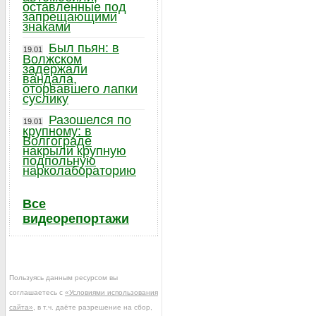
оставленные под
запрещающими
знаками
Был пьян: в
19.01
Волжском
задержали
вандала,
оторвавшего лапки
суслику
Разошелся по
19.01
крупному: в
Волгограде
накрыли крупную
подпольную
нарколабораторию
Все
видеорепортажи
Пользуясь данным ресурсом вы
соглашаетесь с
«Условиями использования
сайта»
, в т.ч. даёте разрешение на сбор,