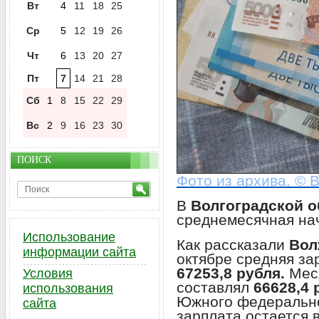
Вт
4
11
18
25
Ср
5
12
19
26
Чт
6
13
20
27
Пт
7
14
21
28
Сб
1
8
15
22
29
Вс
2
9
16
23
30
ПОИСК
Фото из архива. © 
В
Волгоградской о
среднемесячная на
Использование
Как рассказали
Вол
информации сайта
октябре средняя за
67253,8 рубля.
Мес
Условия
составлял
66628,4 
использования
Южного федерально
сайта
зарплата остается 