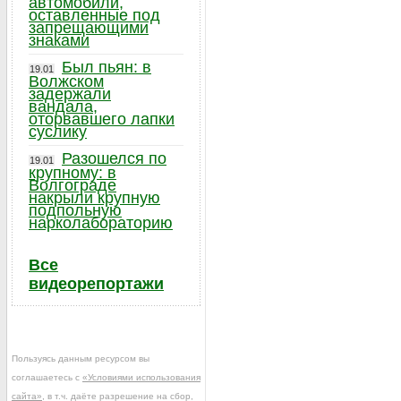
автомобили,
оставленные под
запрещающими
знаками
Был пьян: в
19.01
Волжском
задержали
вандала,
оторвавшего лапки
суслику
Разошелся по
19.01
крупному: в
Волгограде
накрыли крупную
подпольную
нарколабораторию
Все
видеорепортажи
Пользуясь данным ресурсом вы
соглашаетесь с
«Условиями использования
сайта»
, в т.ч. даёте разрешение на сбор,