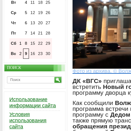
Вт
4
11
18
25
Ср
5
12
19
26
Чт
6
13
20
27
Пт
7
14
21
28
Сб
1
8
15
22
29
Вс
2
9
16
23
30
ПОИСК
Фото из архива. © Волж
ДК «ВГС»
приглаша
встретить
Новый г
программу дворца к
Использование
Как сообщили
Волж
информации сайта
программа встречи 
программу с
Дедом
Условия
также прямую тран
использования
обращения презид
сайта