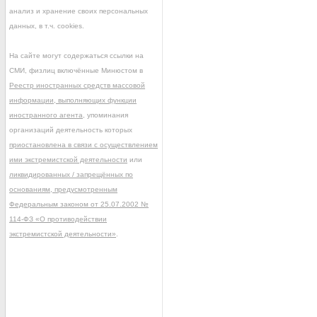
анализ и хранение своих персональных
данных, в т.ч. cookies.
На сайте могут содержаться ссылки на
СМИ, физлиц включённые Минюстом в
Реестр иностранных средств массовой
информации, выполняющих функции
иностранного агента
, упоминания
организаций деятельность которых
приостановлена в связи с осуществлением
ими экстремистской деятельности
или
ликвидированных / запрещённых по
основаниям, предусмотренным
Федеральным законом от 25.07.2002 №
114-ФЗ «О противодействии
экстремистской деятельности»
.