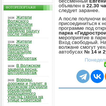
бессменный
Евген
объявлен в
22.30 ч
ФОТОРЕПОРТАЖИ
следует заранее.
Жители
А после полуночи 
14.04
Волжского
присоединиться к н
запечатлели
программе под откр
прекрасную
двойную радугу
парка «Гидростро
после ливня
мероприятие в парк
Жители
Вход свободный. Н
13.04
Волжского
волжане смогут уех
празднуют
автобусах
№ 14 и 2
пахсальную
неделю:
фоторепортаж
Понедель
В Волжском
10.04
зацвела весна:
фоторепортаж
Вороны,
24.01
дорожки и туалет: в
Волжском обсудили
обновление
заброшенного
участка сквера на
улице Советской