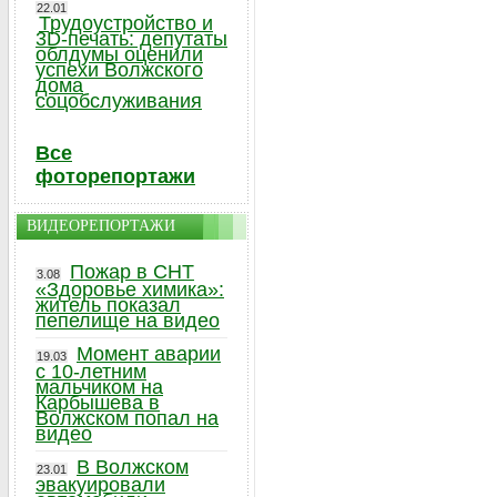
22.01
Трудоустройство и
3D-печать: депутаты
облдумы оценили
успехи Волжского
дома
соцобслуживания
Все
фоторепортажи
ВИДЕОРЕПОРТАЖИ
Пожар в СНТ
3.08
«Здоровье химика»:
житель показал
пепелище на видео
Момент аварии
19.03
с 10-летним
мальчиком на
Карбышева в
Волжском попал на
видео
В Волжском
23.01
эвакуировали