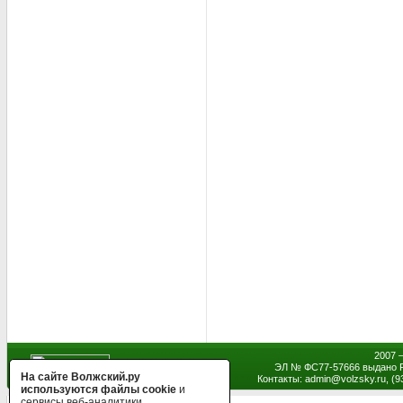
2007 
ЭЛ № ФС77-57666 выдано Р
На сайте Волжский.ру
Контакты: admin
@
volzsky.ru, (
используются файлы cookie
и
сервисы веб-аналитики