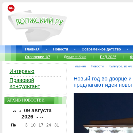
Главная
Новости
Современное детство
Отопление 1/7
Дикие собаки
БКД-2025
Ф
Главная
→
Новости
→
Культура, иску
Интервью
Новый год во дворце и
Правовой
предлагают идеи новог
Консультант
АРХИВ НОВОСТЕЙ
09 августа
<<
<
2026
>
>>
Пн
3
10
17
24
31