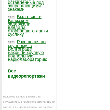
оставленные под
запрещающими
знаками
Был пьян: в
19.01
Волжском
задержали
вандала,
оторвавшего лапки
суслику
Разошелся по
19.01
крупному: в
Волгограде
накрыли крупную
подпольную
нарколабораторию
Все
видеорепортажи
Пользуясь данным ресурсом вы
соглашаетесь с
«Условиями использования
сайта»
, в т.ч. даёте разрешение на сбор,