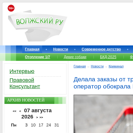
Главная
Новости
Современное детство
Отопление 1/7
Дикие собаки
БКД-2025
Ф
Главная
→
Новости
→
Криминал
Интервью
Делала заказы от т
Правовой
оператор обокрала
Консультант
АРХИВ НОВОСТЕЙ
07 августа
<<
<
2026
>
>>
Пн
3
10
17
24
31