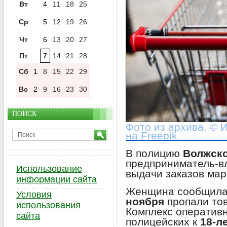
Вт
4
11
18
25
Ср
5
12
19
26
Чт
6
13
20
27
Пт
7
14
21
28
Сб
1
8
15
22
29
Вс
2
9
16
23
30
ПОИСК
Фото из архива. © 
на Freepik
В полицию
Волжск
предприниматель-вл
Использование
выдачи заказов мар
информации сайта
Женщина сообщила,
Условия
ноября
пропали то
использования
Комплекс оператив
сайта
полицейских к
18-л