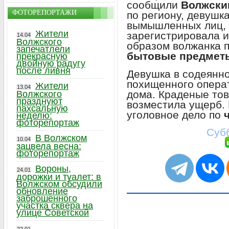
сообщили
Волжски
ФОТОРЕПОРТАЖИ
по региону, девушк
вымышленных лиц, а
Жители
зарегистрировала и
14.04
Волжского
образом волжанка 
запечатлели
бытовые предмет
прекрасную
двойную радугу
после ливня
Девушка в содеянн
похищенного опера
Жители
13.04
дома. Краденые то
Волжского
празднуют
возместила ущерб.
пахсальную
уголовное дело по
неделю:
фоторепортаж
Субб
В Волжском
10.04
зацвела весна:
фоторепортаж
Вороны,
24.01
дорожки и туалет: в
Волжском обсудили
обновление
заброшенного
участка сквера на
улице Советской