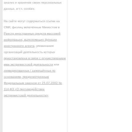
анализ и хранение своих персональных
данных, в т.ч. cookies.
На сайте могут содержаться ссылки на
СМИ, физлиц включённые Минюстом в
Реестр иностранных средств массовой
информации, выполняющих функции
иностранного агента
, упоминания
организаций деятельность которых
приостановлена в связи с осуществлением
ими экстремистской деятельности
или
ликвидированных / запрещённых по
основаниям, предусмотренным
Федеральным законом от 25.07.2002 №
114-ФЗ «О противодействии
экстремистской деятельности»
.