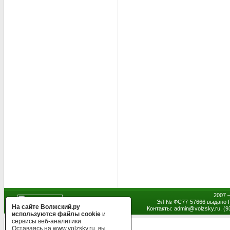
2007 
ЭЛ № ФС77-57666 выдано Р
На сайте Волжский.ру
Контакты: admin
@
volzsky.ru, (
используются файлы cookie
и
сервисы веб-аналитики
Оставаясь на www.volzsky.ru, вы