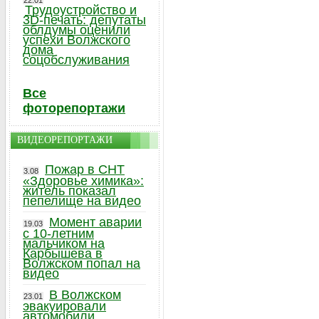
22.01
Трудоустройство и
3D-печать: депутаты
облдумы оценили
успехи Волжского
дома
соцобслуживания
Все
фоторепортажи
ВИДЕОРЕПОРТАЖИ
Пожар в СНТ
3.08
«Здоровье химика»:
житель показал
пепелище на видео
Момент аварии
19.03
с 10-летним
мальчиком на
Карбышева в
Волжском попал на
видео
В Волжском
23.01
эвакуировали
автомобили,