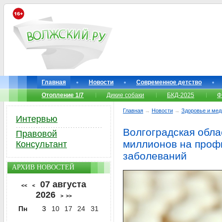
Главная
Новости
Современное детство
Отопление 1/7
Дикие собаки
БКД-2025
Ф
Главная
→
Новости
→
Здоровье и мед
Интервью
Волгоградская обла
Правовой
миллионов на проф
Консультант
заболеваний
АРХИВ НОВОСТЕЙ
07 августа
<<
<
2026
>
>>
Пн
3
10
17
24
31