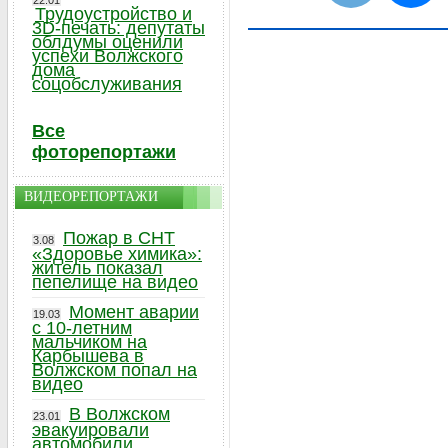
22.01
Трудоустройство и
3D-печать: депутаты
облдумы оценили
успехи Волжского
дома
соцобслуживания
Все
фоторепортажи
ВИДЕОРЕПОРТАЖИ
Пожар в СНТ
3.08
«Здоровье химика»:
житель показал
пепелище на видео
Момент аварии
19.03
с 10-летним
мальчиком на
Карбышева в
Волжском попал на
видео
В Волжском
23.01
эвакуировали
автомобили,