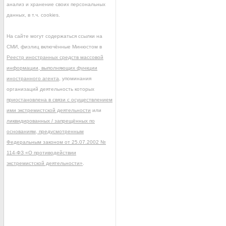
анализ и хранение своих персональных
данных, в т.ч. cookies.
На сайте могут содержаться ссылки на
СМИ, физлиц включённые Минюстом в
Реестр иностранных средств массовой
информации, выполняющих функции
иностранного агента
, упоминания
организаций деятельность которых
приостановлена в связи с осуществлением
ими экстремистской деятельности
или
ликвидированных / запрещённых по
основаниям, предусмотренным
Федеральным законом от 25.07.2002 №
114-ФЗ «О противодействии
экстремистской деятельности»
.