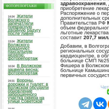
здравоохранения
,
ФОТОРЕПОРТАЖИ
приобретение лекар
Распоряжение о пе
Жители
дополнительных ср
14.04
Волжского
Правительства РФ
запечатлели
прекрасную
объем федеральног
двойную радугу
льготные лекарства
после ливня
составит
207,7 мил
Жители
13.04
Волжского
Добавим, в Волгогр
празднуют
региональных сосуд
пахсальную
неделю:
кардиоцентре, в об
фоторепортаж
больнице СМП №25 
Фишера в Волжском,
В Волжском
10.04
зацвела весна:
больнице Камышина
фоторепортаж
первичных сосудист
Вороны,
24.01
дорожки и туалет: в
Чет
Волжском обсудили
обновление
заброшенного
участка сквера на
улице Советской