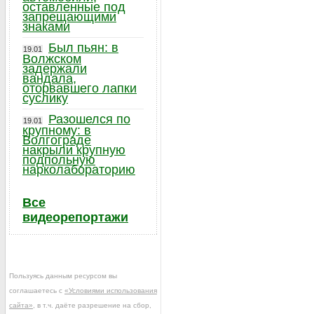
оставленные под
запрещающими
знаками
Был пьян: в
19.01
Волжском
задержали
вандала,
оторвавшего лапки
суслику
Разошелся по
19.01
крупному: в
Волгограде
накрыли крупную
подпольную
нарколабораторию
Все
видеорепортажи
Пользуясь данным ресурсом вы
соглашаетесь с
«Условиями использования
сайта»
, в т.ч. даёте разрешение на сбор,