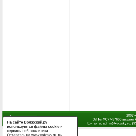
2007 
ЭЛ № ФС77-57666 выдано Р
На сайте Волжский.ру
Контакты: admin
@
volzsky.ru, (
используются файлы cookie
и
сервисы веб-аналитики
Оставаясь на www.volzsky.ru, вы