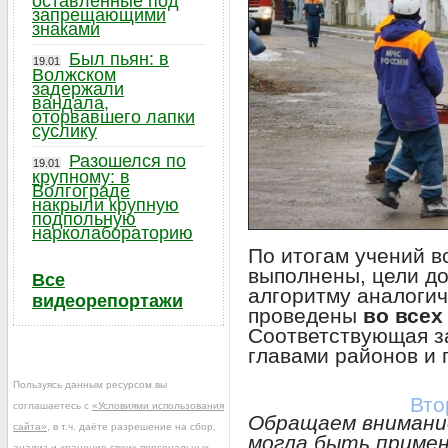
оставленные под
запрещающими
знаками
Был пьян: в
19.01
Волжском
задержали
вандала,
оторвавшего лапки
суслику
Разошелся по
19.01
крупному: в
Волгограде
накрыли крупную
подпольную
нарколабораторию
По итогам учений в
выполнены, цели до
Все
алгоритму аналоги
видеорепортажи
проведены
во всех
Соответствующая з
главами районов и 
Пользуясь данным ресурсом вы
Вто
соглашаетесь с
«Условиями использования
Обращаем внимание
сайта»
, в т.ч. даёте разрешение на сбор,
могла быть примен
анализ и хранение своих персональных