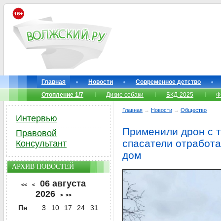
Главная
Новости
Современное детство
Отопление 1/7
Дикие собаки
БКД-2025
Ф
Главная
→
Новости
→
Общество
Интервью
Применили дрон с т
Правовой
спасатели отработ
Консультант
дом
АРХИВ НОВОСТЕЙ
06 августа
<<
<
2026
>
>>
Пн
3
10
17
24
31