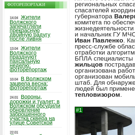
региональных спас
ФОТОРЕПОРТАЖИ
спасателей коорди
губернатора
Валер
Жители
14.04
комитета по обеспе
Волжского
запечатлели
жизнедеятельности
прекрасную
и начальник ГУ МЧС
двойную радугу
после ливня
Иван Павленко
. К
пресс-службе облас
Жители
13.04
отработки алгоритм
Волжского
празднуют
БПЛА специалисты 
пахсальную
жильцов
пострадав
неделю:
фоторепортаж
организована работ
организован мобил
В Волжском
10.04
штаб. Для обнаруже
зацвела весна:
фоторепортаж
людей был примен
тепловизором
.
Вороны,
24.01
дорожки и туалет: в
Волжском обсудили
обновление
заброшенного
участка сквера на
улице Советской
22.01