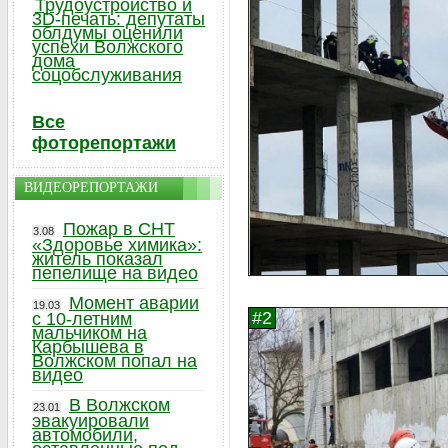
Трудоустройство и
3D-печать: депутаты
облдумы оценили
успехи Волжского
дома
соцобслуживания
Все
фоторепортажи
ВИДЕОРЕПОРТАЖИ
Пожар в СНТ
3.08
«Здоровье химика»:
житель показал
пепелище на видео
Момент аварии
19.03
с 10-летним
мальчиком на
Карбышева в
Волжском попал на
видео
В Волжском
23.01
эвакуировали
автомобили,