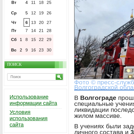
Вт
4
11
18
25
Ср
5
12
19
26
Чт
6
13
20
27
Пт
7
14
21
28
Сб
1
8
15
22
29
Вс
2
9
16
23
30
ПОИСК
Фото © пресс-служ
Волгоградской обла
Использование
В
Волгограде
прошл
специальные учени
информации сайта
ликвидации последс
Условия
жилом массиве.
использования
сайта
В учениях были за
личного состава и
3