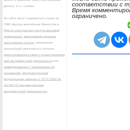
соответствии с т
данных, в т.ч. cookies.
Время комментиро
ограничено.
На сайте могут содержаться ссылки на
СМИ, физлиц включённые Минюстом в
Реестр иностранных средств массовой
информации, выполняющих функции
иностранного агента
, упоминания
организаций деятельность которых
приостановлена в связи с осуществлением
ими экстремистской деятельности
или
ликвидированных / запрещённых по
основаниям, предусмотренным
Федеральным законом от 25.07.2002 №
114-ФЗ «О противодействии
экстремистской деятельности»
.