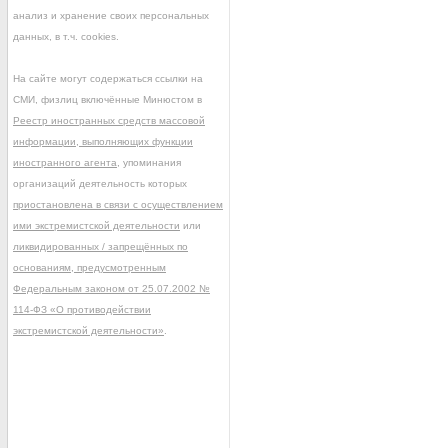
анализ и хранение своих персональных
данных, в т.ч. cookies.
На сайте могут содержаться ссылки на
СМИ, физлиц включённые Минюстом в
Реестр иностранных средств массовой
информации, выполняющих функции
иностранного агента
, упоминания
организаций деятельность которых
приостановлена в связи с осуществлением
ими экстремистской деятельности
или
ликвидированных / запрещённых по
основаниям, предусмотренным
Федеральным законом от 25.07.2002 №
114-ФЗ «О противодействии
экстремистской деятельности»
.