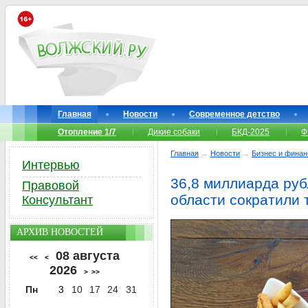
Главная
Новости
Современное детство
Отопление 1/7
Дикие собаки
БКД-2025
Ф
Главная
→
Новости
→
Бизнес и фина
Интервью
36,8 миллиарда руб
Правовой
области сократили 
Консультант
АРХИВ НОВОСТЕЙ
08 августа
<<
<
2026
>
>>
Пн
3
10
17
24
31