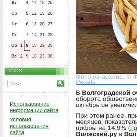
Вт
4
11
18
25
Ср
5
12
19
26
Чт
6
13
20
27
Пт
7
14
21
28
Сб
1
8
15
22
29
Вс
2
9
16
23
30
ПОИСК
Фото из архива. © Ф
Pexels
В
Волгоградской о
оборота общественн
Использование
октябрь он увеличи
информации сайта
При этом ранее, пр
Условия
месяцев, показате
использования
цифры на 14,9% (
по
сайта
Волжский.ру
в
Вол