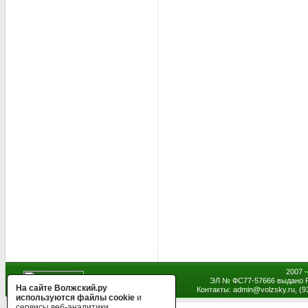
2007 
ЭЛ № ФС77-57666 выдано Р
На сайте Волжский.ру
Контакты: admin
@
volzsky.ru, (
используются файлы cookie
и
сервисы веб-аналитики