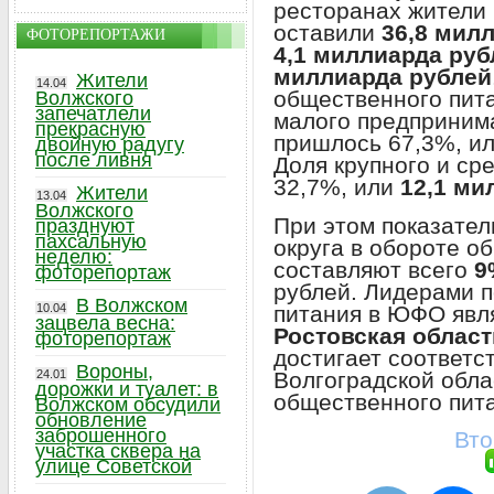
ресторанах жители 
оставили
36,8 мил
ФОТОРЕПОРТАЖИ
4,1 миллиарда ру
миллиарда рублей
Жители
14.04
общественного пит
Волжского
запечатлели
малого предпринима
прекрасную
пришлось 67,3%, и
двойную радугу
после ливня
Доля крупного и ср
32,7%, или
12,1 ми
Жители
13.04
Волжского
При этом показате
празднуют
пахсальную
округа в обороте о
неделю:
составляют всего
9
фоторепортаж
рублей. Лидерами 
В Волжском
питания в ЮФО яв
10.04
зацвела весна:
Ростовская област
фоторепортаж
достигает соответ
Вороны,
Волгоградской обла
24.01
дорожки и туалет: в
общественного пит
Волжском обсудили
обновление
заброшенного
Вто
участка сквера на
улице Советской