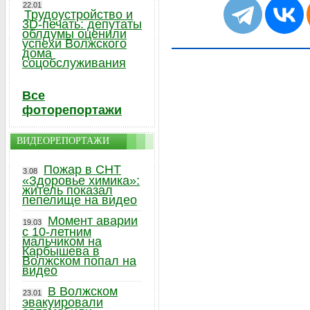
22.01
Трудоустройство и
3D-печать: депутаты
облдумы оценили
успехи Волжского
дома
соцобслуживания
Все
фоторепортажи
ВИДЕОРЕПОРТАЖИ
Пожар в СНТ
3.08
«Здоровье химика»:
житель показал
пепелище на видео
Момент аварии
19.03
с 10-летним
мальчиком на
Карбышева в
Волжском попал на
видео
В Волжском
23.01
эвакуировали