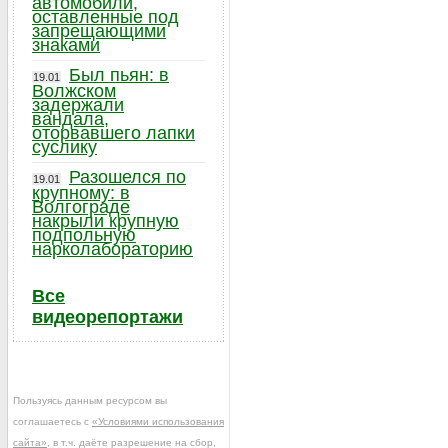
автомобили,
оставленные под
запрещающими
знаками
Был пьян: в
19.01
Волжском
задержали
вандала,
оторвавшего лапки
суслику
Разошелся по
19.01
крупному: в
Волгограде
накрыли крупную
подпольную
нарколабораторию
Все
видеорепортажи
Пользуясь данным ресурсом вы
соглашаетесь с
«Условиями использования
сайта»
, в т.ч. даёте разрешение на сбор,