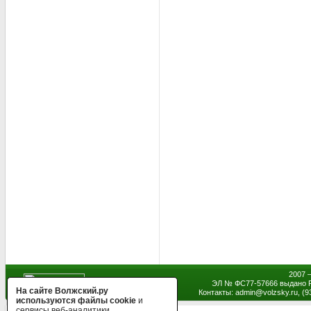
2007 
ЭЛ № ФС77-57666 выдано Р
На сайте Волжский.ру
Контакты: admin
@
volzsky.ru, (
используются файлы cookie
и
сервисы веб-аналитики