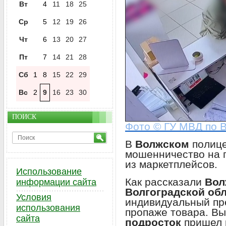
Вт
4
11
18
25
Ср
5
12
19
26
Чт
6
13
20
27
Пт
7
14
21
28
Сб
1
8
15
22
29
Вс
2
9
16
23
30
ПОИСК
Фото © ГУ МВД по В
В
Волжском
полиц
мошенничество на п
из маркетплейсов.
Использование
Как рассказали
Вол
информации сайта
Волгоградской об
Условия
индивидуальный пр
использования
пропаже товара. Вы
сайта
подросток
пришел н