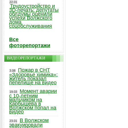
22.01
Трудоустройство и
3D-печать: депутаты
облдумы оценили
успехи Волжского
дома
соцобслуживания
Все
фоторепортажи
ВИДЕОРЕПОРТАЖИ
Пожар в СНТ
3.08
«Здоровье химика»:
житель показал
пепелище на видео
Момент аварии
19.03
с 10-летним
мальчиком на
Карбышева в
Волжском попал на
видео
В Волжском
23.01
эвакуировали