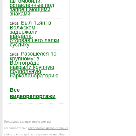
автомобили,
оставленные под
запрещающими
знаками
Был пьян: в
19.01
Волжском
задержали
вандала,
оторвавшего лапки
суслику
Разошелся по
19.01
крупному: в
Волгограде
накрыли крупную
подпольную
нарколабораторию
Все
видеорепортажи
Пользуясь данным ресурсом вы
соглашаетесь с
«Условиями использования
сайта»
, в т.ч. даёте разрешение на сбор,