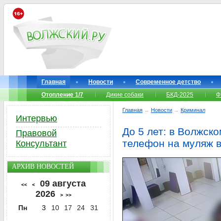
Главная
Новости
Современное детство
Отопление 1/7
Дикие собаки
БКД-2025
Ф
Главная
→
Новости
→
Криминал
Интервью
До 5 лет: в Волжск
Правовой
телефон на муляж в
Консультант
АРХИВ НОВОСТЕЙ
09 августа
<<
<
2026
>
>>
Пн
3
10
17
24
31