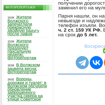
получении дорогос
заменил его на мул
ФОТОРЕПОРТАЖИ
Парня нашли, он на
Жители
14.04
невыезде и надлеж
Волжского
запечатлели
телефон изъяли. Во
прекрасную
ч. 2 ст. 159 УК РФ.
Е
двойную радугу
после ливня
на срок
до 5 лет.
Жители
13.04
Волжского
Воскресе
празднуют
пахсальную
неделю:
фоторепортаж
В Волжском
10.04
зацвела весна:
фоторепортаж
Вороны,
24.01
дорожки и туалет: в
Волжском обсудили
обновление
заброшенного
участка сквера на
улице Советской