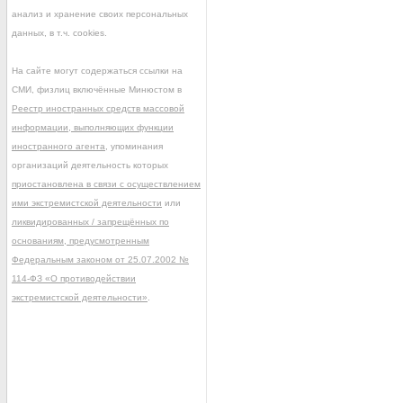
анализ и хранение своих персональных
данных, в т.ч. cookies.
На сайте могут содержаться ссылки на
СМИ, физлиц включённые Минюстом в
Реестр иностранных средств массовой
информации, выполняющих функции
иностранного агента
, упоминания
организаций деятельность которых
приостановлена в связи с осуществлением
ими экстремистской деятельности
или
ликвидированных / запрещённых по
основаниям, предусмотренным
Федеральным законом от 25.07.2002 №
114-ФЗ «О противодействии
экстремистской деятельности»
.