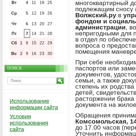
многоквартирный д
Вт
4
11
18
25
подлежащим сносу 
Ср
5
12
19
26
Волжский.ру
в
упр
фондом и социал
Чт
6
13
20
27
администрации
, в
непригодными для п
Пт
7
14
21
28
в отдел по обеспе
Сб
1
8
15
22
29
вопроса о предост
помещения маневре
Вс
2
9
16
23
30
При себе необходим
паспортов или заме
ПОИСК
документов, удост
семьи, а также док
степень их родства
детей, свидетельст
расторжении брака и
Использование
документа на жило
информации сайта
Обращения приним
Условия
Комсомольская, 1
использования
до 17.00 часов (пер
сайта
Уточнить информац