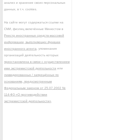
анализ и хранение своих персональных
данных, в т.ч. cookies.
На сайте могут содержаться ссылки на
СМИ, физлиц включённые Минюстом в
Реестр иностранных средств массовой
информации, выполняющих функции
иностранного агента
, упоминания
организаций деятельность которых
приостановлена в связи с осуществлением
ими экстремистской деятельности
или
ликвидированных / запрещённых по
основаниям, предусмотренным
Федеральным законом от 25.07.2002 №
114-ФЗ «О противодействии
экстремистской деятельности»
.