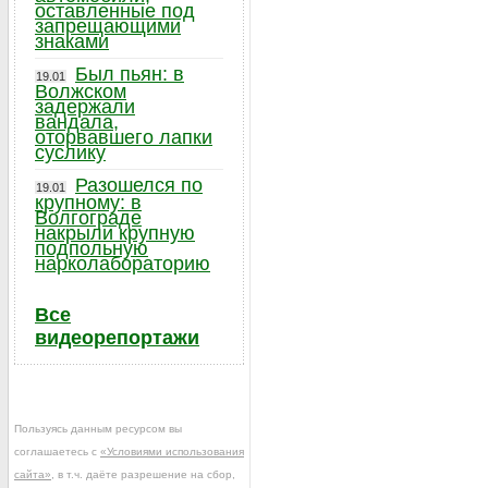
оставленные под
запрещающими
знаками
Был пьян: в
19.01
Волжском
задержали
вандала,
оторвавшего лапки
суслику
Разошелся по
19.01
крупному: в
Волгограде
накрыли крупную
подпольную
нарколабораторию
Все
видеорепортажи
Пользуясь данным ресурсом вы
соглашаетесь с
«Условиями использования
сайта»
, в т.ч. даёте разрешение на сбор,