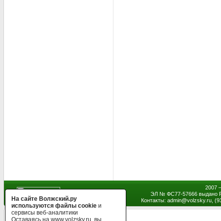
2007 
ЭЛ № ФС77-57666 выдано Р
На сайте Волжский.ру
Контакты: admin
@
volzsky.ru, (
используются файлы cookie
и
сервисы веб-аналитики
Оставаясь на www.volzsky.ru, вы