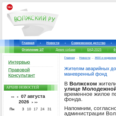
Главная
Новости
Современное детство
Отопление 1/7
Дикие собаки
БКД-2025
Ф
Главная
→
Новости
→
ЖКХ и недвижи
Интервью
Жителям аварийных до
Правовой
маневренный фонд
Консультант
В
Волжском
жители
АРХИВ НОВОСТЕЙ
улице Молодежной
временное жилое п
07 августа
<<
<
фонда.
2026
>
>>
Напомним, согласн
Пн
3
10
17
24
31
администрации Волж