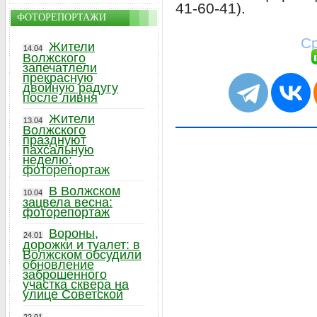
41-60-41).
ФОТОРЕПОРТАЖИ
Ср
Жители
14.04
Волжского
запечатлели
прекрасную
двойную радугу
после ливня
Жители
13.04
Волжского
празднуют
пахсальную
неделю:
фоторепортаж
В Волжском
10.04
зацвела весна:
фоторепортаж
Вороны,
24.01
дорожки и туалет: в
Волжском обсудили
обновление
заброшенного
участка сквера на
улице Советской