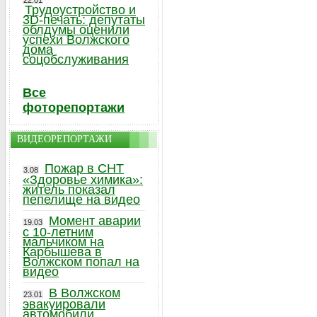
22.01
Трудоустройство и
3D-печать: депутаты
облдумы оценили
успехи Волжского
дома
соцобслуживания
Все
фоторепортажи
ВИДЕОРЕПОРТАЖИ
Пожар в СНТ
3.08
«Здоровье химика»:
житель показал
пепелище на видео
Момент аварии
19.03
с 10-летним
мальчиком на
Карбышева в
Волжском попал на
видео
В Волжском
23.01
эвакуировали
автомобили,