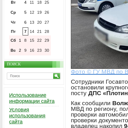
Вт
4
11
18
25
Ср
5
12
19
26
Чт
6
13
20
27
Пт
7
14
21
28
Сб
1
8
15
22
29
Вс
2
9
16
23
30
ПОИСК
Фото © ГУ МВД по В
Сотрудники Госавт
остановили крупно
посту
ДПС «Плотин
Использование
информации сайта
Как сообщили
Волж
МВД по региону, по
Условия
проверки автомоби
использования
проверки документо
сайта
владелец накопил
9