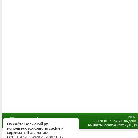
2007 
ЭЛ № ФС77-57666 выдано Р
На сайте Волжский.ру
Контакты: admin
@
volzsky.ru, (
используются файлы cookie
и
сервисы веб-аналитики
Оставаясь на www.volzsky.ru, вы