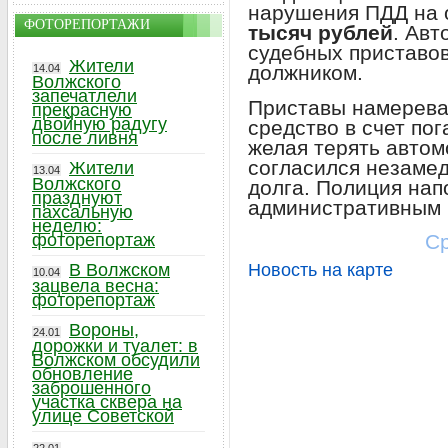
нарушения ПДД на
ФОТОРЕПОРТАЖИ
тысяч рублей
. Авт
судебных приставо
Жители
должником.
14.04
Волжского
запечатлели
Приставы намерева
прекрасную
двойную радугу
средство в счет по
после ливня
желая терять автом
согласился незаме
Жители
13.04
Волжского
долга. Полиция нап
празднуют
административным
пахсальную
неделю:
Ср
фоторепортаж
Новость на карте
В Волжском
10.04
зацвела весна:
фоторепортаж
Вороны,
24.01
дорожки и туалет: в
Волжском обсудили
обновление
заброшенного
участка сквера на
улице Советской