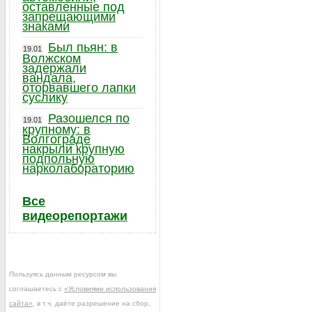
оставленные под
запрещающими
знаками
Был пьян: в
19.01
Волжском
задержали
вандала,
оторвавшего лапки
суслику
Разошелся по
19.01
крупному: в
Волгограде
накрыли крупную
подпольную
нарколабораторию
Все
видеорепортажи
Пользуясь данным ресурсом вы
соглашаетесь с
«Условиями использования
сайта»
, в т.ч. даёте разрешение на сбор,