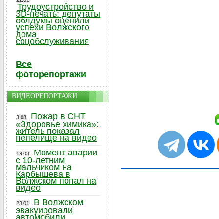
22.01
Трудоустройство и
3D-печать: депутаты
облдумы оценили
успехи Волжского
дома
соцобслуживания
Все
фоторепортажи
ВИДЕОРЕПОРТАЖИ
Пожар в СНТ
3.08
«Здоровье химика»:
житель показал
пепелище на видео
Момент аварии
19.03
с 10-летним
мальчиком на
Карбышева в
Волжском попал на
видео
В Волжском
23.01
эвакуировали
автомобили,