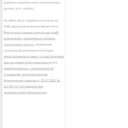
анализ и хранение своих персональных
данных, в т.ч. cookies.
На сайте могут содержаться ссылки на
СМИ, физлиц включённые Минюстом в
Реестр иностранных средств массовой
информации, выполняющих функции
иностранного агента
, упоминания
организаций деятельность которых
приостановлена в связи с осуществлением
ими экстремистской деятельности
или
ликвидированных / запрещённых по
основаниям, предусмотренным
Федеральным законом от 25.07.2002 №
114-ФЗ «О противодействии
экстремистской деятельности»
.