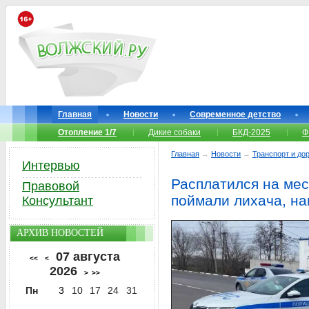
Главная
Новости
Современное детство
Отопление 1/7
Дикие собаки
БКД-2025
Ф
Главная
→
Новости
→
Транспорт и до
Интервью
Расплатился на мес
Правовой
поймали лихача, н
Консультант
АРХИВ НОВОСТЕЙ
07 августа
<<
<
2026
>
>>
Пн
3
10
17
24
31