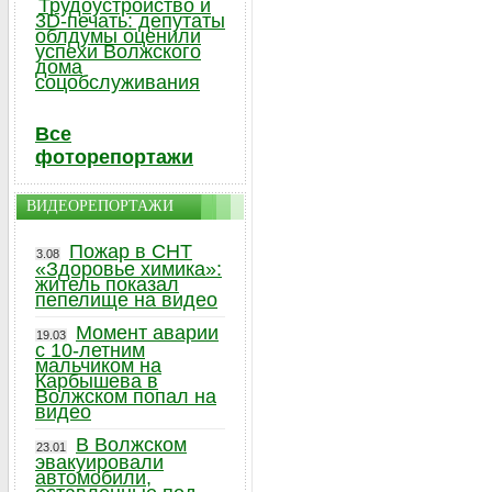
Трудоустройство и
3D-печать: депутаты
облдумы оценили
успехи Волжского
дома
соцобслуживания
Все
фоторепортажи
ВИДЕОРЕПОРТАЖИ
Пожар в СНТ
3.08
«Здоровье химика»:
житель показал
пепелище на видео
Момент аварии
19.03
с 10-летним
мальчиком на
Карбышева в
Волжском попал на
видео
В Волжском
23.01
эвакуировали
автомобили,