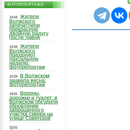
ФОТОРЕПОРТАЖИ
Жители
14.04
Волжского
запечатлели
прекрасную
двойную радугу
после ливня
Жители
13.04
Волжского
празднуют
пахсальную
неделю:
фоторепортаж
В Волжском
10.04
зацвела весна:
фоторепортаж
Вороны,
24.01
дорожки и туалет: в
Волжском обсудили
обновление
заброшенного
участка сквера на
улице Советской
22.01