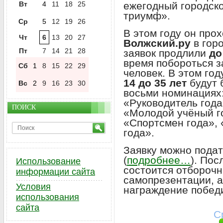
Вт
4
11
18
25
ежегодный городск
триумф».
Ср
5
12
19
26
В этом году он прох
Чт
6
13
20
27
Волжский.ру
в гор
Пт
7
14
21
28
заявок продлили
до
время побороться з
Сб
1
8
15
22
29
человек. В этом го
14 до 35 лет
будут 
Вс
2
9
16
23
30
восьми номинациях:
«Руководитель года
ПОИСК
«Молодой учёный го
«Спортсмен года», 
года».
Заявку можно пода
(
подробнее…
). Пос
Использование
состоится отборочн
информации сайта
самопрезентации, а
Условия
награждение побед
использования
сайта
С