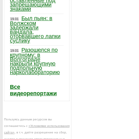
оставленные под
запрещающими
знаками
Был пьян: в
19.01
Волжском
задержали
вандала,
оторвавшего лапки
суслику
Разошелся по
19.01
крупному: в
Волгограде
накрыли крупную
подпольную
нарколабораторию
Все
видеорепортажи
Пользуясь данным ресурсом вы
соглашаетесь с
«Условиями использования
сайта»
, в т.ч. даёте разрешение на сбор,
анализ и хранение своих персональных