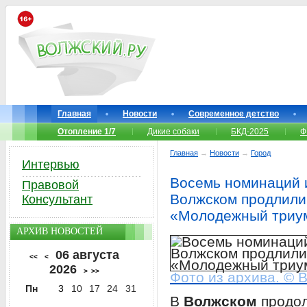
Главная
Новости
Современное детство
Отопление 1/7
Дикие собаки
БКД-2025
Ф
Главная
→
Новости
→
Город
Интервью
Восемь номинаций и
Правовой
Волжском продлили
Консультант
«Молодежный триу
АРХИВ НОВОСТЕЙ
06 августа
<<
<
2026
>
>>
Фото из архива. © 
Пн
3
10
17
24
31
В
Волжском
продол