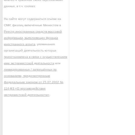
данных, в т.ч. cookies.
На сайте могут содержаться ссылки на
СМИ, физлиц включённые Минюстом в
Реестр иностранных средств массовой
информации, выполняющих функции
иностранного агента
, упоминания
организаций деятельность которых
приостановлена в связи с осуществлением
ими экстремистской деятельности
или
ликвидированных / запрещённых по
основаниям, предусмотренным
Федеральным законом от 25.07.2002 №
114-ФЗ «О противодействии
экстремистской деятельности»
.