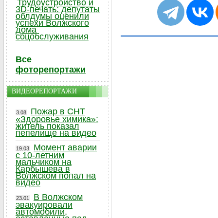
Трудоустройство и
3D-печать: депутаты
облдумы оценили
успехи Волжского
дома
соцобслуживания
Все
фоторепортажи
ВИДЕОРЕПОРТАЖИ
Пожар в СНТ
3.08
«Здоровье химика»:
житель показал
пепелище на видео
Момент аварии
19.03
с 10-летним
мальчиком на
Карбышева в
Волжском попал на
видео
В Волжском
23.01
эвакуировали
автомобили,