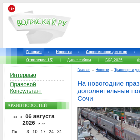
Главная
Новости
Современное детство
Отопление 1/7
Дикие собаки
БКД-2025
Ф
Главная
→
Новости
→
Транспорт и до
Интервью
На новогодние пра
Правовой
дополнительные пое
Консультант
Сочи
АРХИВ НОВОСТЕЙ
06 августа
<<
<
2026
>
>>
Пн
3
10
17
24
31