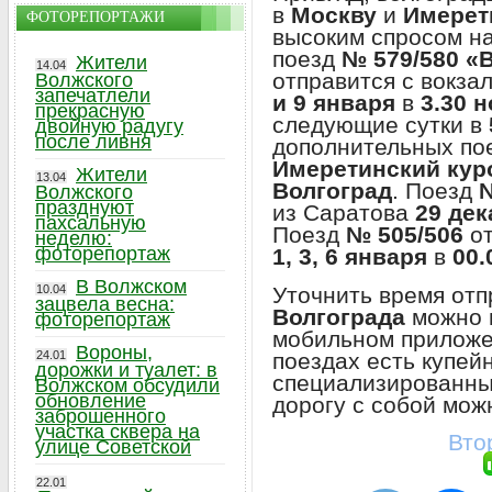
в
Москву
и
Имерет
ФОТОРЕПОРТАЖИ
высоким спросом н
поезд
№ 579/580 «
Жители
14.04
отправится с вокза
Волжского
запечатлели
и 9 января
в
3.30 
прекрасную
следующие сутки в
двойную радугу
после ливня
дополнительных п
Имеретинский кур
Жители
13.04
Волгоград
. Поезд
№
Волжского
празднуют
из Саратова
29 дек
пахсальную
Поезд
№ 505/506
от
неделю:
фоторепортаж
1, 3, 6 января
в
00.
В Волжском
Уточнить время отп
10.04
зацвела весна:
Волгограда
можно 
фоторепортаж
мобильном приложе
Вороны,
поездах есть купей
24.01
дорожки и туалет: в
специализированные
Волжском обсудили
обновление
дорогу с собой мож
заброшенного
участка сквера на
Вто
улице Советской
22.01