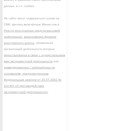
данных, в т.ч. cookies.
На сайте могут содержаться ссылки на
СМИ, физлиц включённые Минюстом в
Реестр иностранных средств массовой
информации, выполняющих функции
иностранного агента
, упоминания
организаций деятельность которых
приостановлена в связи с осуществлением
ими экстремистской деятельности
или
ликвидированных / запрещённых по
основаниям, предусмотренным
Федеральным законом от 25.07.2002 №
114-ФЗ «О противодействии
экстремистской деятельности»
.