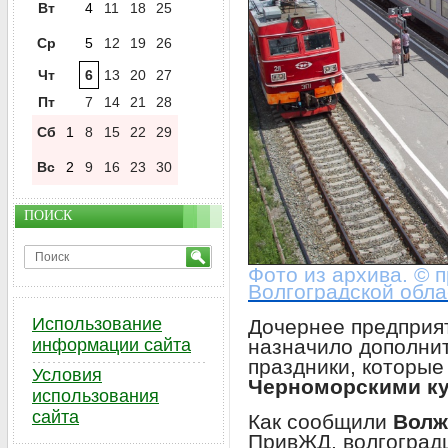
Вт
4
11
18
25
Ср
5
12
19
26
Чт
6
13
20
27
Пт
7
14
21
28
Сб
1
8
15
22
29
Вс
2
9
16
23
30
ПОИСК
Фото из архива. © 
Волгоградской обла
Использование
Дочернее предпри
назначило дополни
информации сайта
праздники, которые
Условия
Черноморскими к
использования
сайта
Как сообщили
Волж
ПривЖД, волгоград