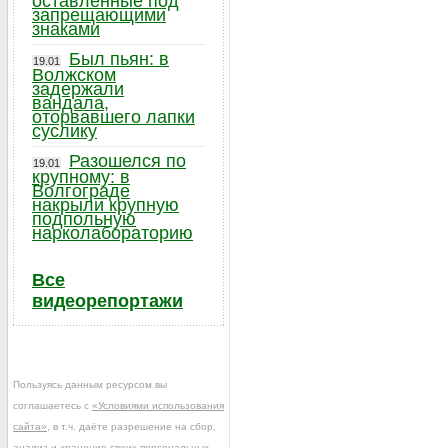
оставленные под
запрещающими
знаками
Был пьян: в
19.01
Волжском
задержали
вандала,
оторвавшего лапки
суслику
Разошелся по
19.01
крупному: в
Волгограде
накрыли крупную
подпольную
нарколабораторию
Все
видеорепортажи
Пользуясь данным ресурсом вы
соглашаетесь с
«Условиями использования
сайта»
, в т.ч. даёте разрешение на сбор,
анализ и хранение своих персональных