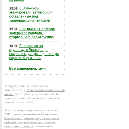
В Волжском
23.01
эвакуировали автомобили,
оставленные под
запрещающими знаками
Был пьян: в Волжском
19.01
задержали вандала,
оторвавшего лапки суслику
Разошелся по
19.01
крупному: в Волгограде
накрыли крупную подпольную
нарколабораторию
Все видеорепортажи
Пользуясь данным ресурсом вы
соглашаетесь с
«Условиями использования
сайта»
, в т.ч. даёте разрешение на сбор,
анализ и хранение своих персональных
данных, в т.ч. cookies.
На сайте могут содержаться ссылки на
СМИ, физлиц включённые Минюстом в
Реестр иностранных средств массовой
информации, выполняющих функции
иностранного агента
, упоминания