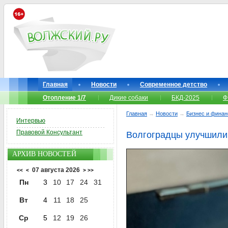
Главная
Новости
Современное детство
Отопление 1/7
Дикие собаки
БКД-2025
Ф
Главная
→
Новости
→
Бизнес и фина
Интервью
Правовой Консультант
Волгоградцы улучшили 
АРХИВ НОВОСТЕЙ
07 августа 2026
<<
<
>
>>
Пн
3
10
17
24
31
Вт
4
11
18
25
Ср
5
12
19
26