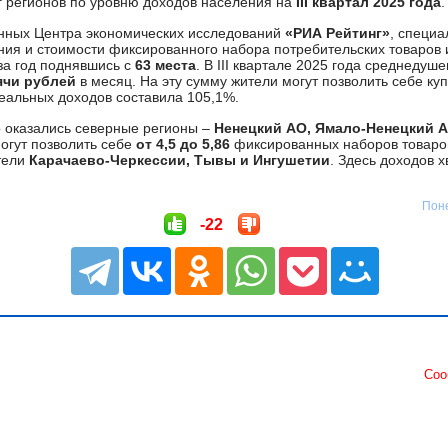
г регионов по уровню доходов населения на
III квартал 2025 года
.
нных Центра экономических исследований
«РИА Рейтинг»
, специа
ия и стоимости фиксированного набора потребительских товаров и
 за год поднявшись с
63 места
. В III квартале 2025 года среднеду
ячи рублей
в месяц. На эту сумму жители могут позволить себе ку
реальных доходов составила 105,1%.
 оказались северные регионы –
Ненецкий АО, Ямало-Ненецкий А
могут позволить себе
от 4,5 до 5,86
фиксированных наборов товаров
тели
Карачаево-Черкессии, Тывы и Ингушетии
. Здесь доходов 
Поне
-22