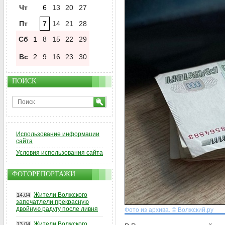
Чт
6
13
20
27
Пт
7
14
21
28
Сб
1
8
15
22
29
Вс
2
9
16
23
30
ПОИСК
Использование информации
сайта
Условия использования сайта
ФОТОРЕПОРТАЖИ
Жители Волжского
14.04
запечатлели прекрасную
двойную радугу после ливня
Фото из архива. © Волжский.ру
Жители Волжского
13.04