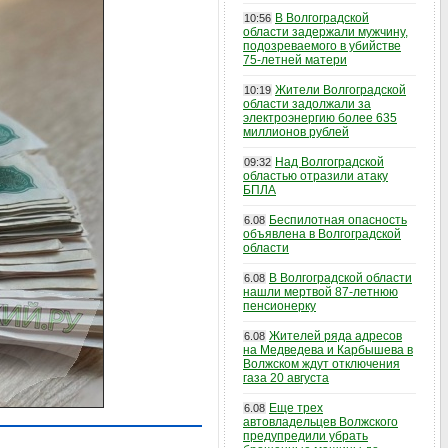
В Волгоградской
10:56
области задержали мужчину,
подозреваемого в убийстве
75-летней матери
Жители Волгоградской
10:19
области задолжали за
электроэнергию более 635
миллионов рублей
Над Волгоградской
09:32
областью отразили атаку
БПЛА
Беспилотная опасность
6.08
объявлена в Волгоградской
области
В Волгоградской области
6.08
нашли мертвой 87-летнюю
пенсионерку
Жителей ряда адресов
6.08
на Медведева и Карбышева в
Волжском ждут отключения
газа 20 августа
Еще трех
6.08
автовладельцев Волжского
предупредили убрать