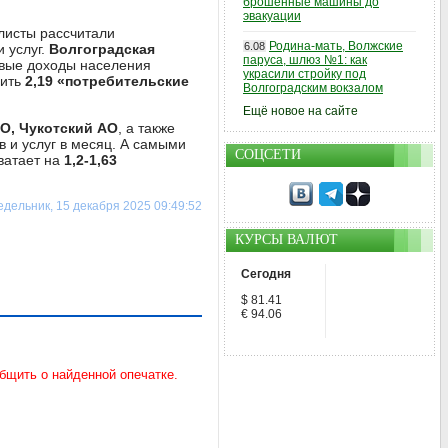
брошенные машины до
эвакуации
листы рассчитали
Родина-мать, Волжские
6.08
 услуг.
Волгоградская
паруса, шлюз №1: как
шевые доходы населения
украсили стройку под
пить
2,19 «потребительские
Волгоградским вокзалом
Ещё новое на сайте
О, Чукотский АО
, а также
 и услуг в месяц. А самыми
СОЦСЕТИ
хватает на
1,2-1,63
дельник, 15 декабря 2025 09:49:52
КУРСЫ ВАЛЮТ
Сегодня
$ 81.41
€ 94.06