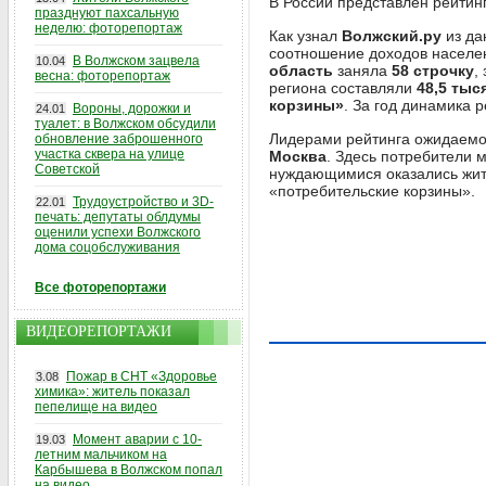
В России представлен рейтин
празднуют пахсальную
неделю: фоторепортаж
Как узнал
Волжский.ру
из да
соотношение доходов населен
В Волжском зацвела
10.04
область
заняла
58 строчку
,
весна: фоторепортаж
региона составляли
48,5 тыс
корзины»
. За год динамика 
Вороны, дорожки и
24.01
туалет: в Волжском обсудили
Лидерами рейтинга ожидаемо
обновление заброшенного
участка сквера на улице
Москва
. Здесь потребители 
Советской
нуждающимися оказались жи
«потребительские корзины».
Трудоустройство и 3D-
22.01
печать: депутаты облдумы
оценили успехи Волжского
дома соцобслуживания
Все фоторепортажи
ВИДЕОРЕПОРТАЖИ
Пожар в СНТ «Здоровье
3.08
химика»: житель показал
пепелище на видео
Момент аварии с 10-
19.03
летним мальчиком на
Карбышева в Волжском попал
на видео