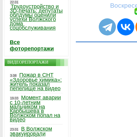
22.01
Воскресе
Трудоустройство и
3D-печать: депутаты
облдумы оценили
успехи Волжского
дома
соцобслуживания
Все
фоторепортажи
ВИДЕОРЕПОРТАЖИ
Пожар в СНТ
3.08
«Здоровье химика»:
житель показал
пепелище на видео
Момент аварии
19.03
с 10-летним
мальчиком на
Карбышева в
Волжском попал на
видео
В Волжском
23.01
эвакуировали