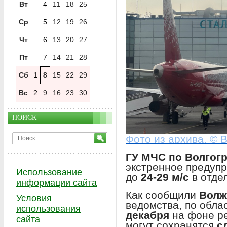
Вт
4
11
18
25
Ср
5
12
19
26
Чт
6
13
20
27
Пт
7
14
21
28
Сб
1
8
15
22
29
Вс
2
9
16
23
30
ПОИСК
Фото из архива. © 
ГУ МЧС по Волгог
экстренное предуп
Использование
до
24-29 м/с
в отде
информации сайта
Как сообщили
Волж
Условия
ведомства, по обла
использования
декабря
на фоне ре
сайта
могут сохранятся
с