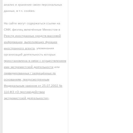
анализ и хранение своих персональных
данных, в т.ч. cookies.
На сайте могут содержаться ссылки на
СМИ, физлиц включённые Минюстом в
Реестр иностранных средств массовой
информации, выполняющих функции
иностранного агента
, упоминания
организаций деятельность которых
приостановлена в связи с осуществлением
ими экстремистской деятельности
или
ликвидированных / запрещённых по
основаниям, предусмотренным
Федеральным законом от 25.07.2002 №
114-ФЗ «О противодействии
экстремистской деятельности»
.