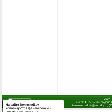
2007 
ЭЛ № ФС77-57666 выдано Р
На сайте Волжский.ру
Контакты: admin
@
volzsky.ru, (
используются файлы cookie
и
сервисы веб-аналитики