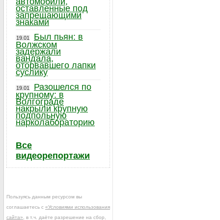
автомобили,
оставленные под
запрещающими
знаками
Был пьян: в
19.01
Волжском
задержали
вандала,
оторвавшего лапки
суслику
Разошелся по
19.01
крупному: в
Волгограде
накрыли крупную
подпольную
нарколабораторию
Все
видеорепортажи
Пользуясь данным ресурсом вы
соглашаетесь с
«Условиями использования
сайта»
, в т.ч. даёте разрешение на сбор,