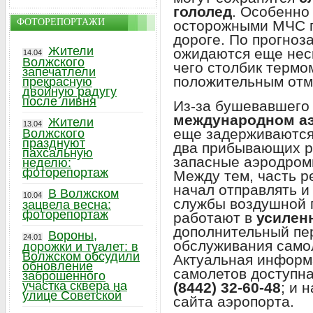
гололед
. Особенно
ФОТОРЕПОРТАЖИ
осторожными МЧС п
дороге. По прогноз
Жители
ожидаются еще нес
14.04
Волжского
чего столбик термо
запечатлели
положительным отм
прекрасную
двойную радугу
после ливня
Из-за бушевавшего
международном аэ
Жители
13.04
еще задерживаютс
Волжского
празднуют
два прибывающих р
пахсальную
запасные аэродро
неделю:
фоторепортаж
Между тем, часть р
начал отправлять и
В Волжском
10.04
службы воздушной г
зацвела весна:
фоторепортаж
работают в
усилен
дополнительный пе
Вороны,
24.01
обслуживания само
дорожки и туалет: в
Волжском обсудили
Актуальная информ
обновление
самолетов доступн
заброшенного
участка сквера на
(8442) 32-60-48
; и 
улице Советской
сайта аэропорта.