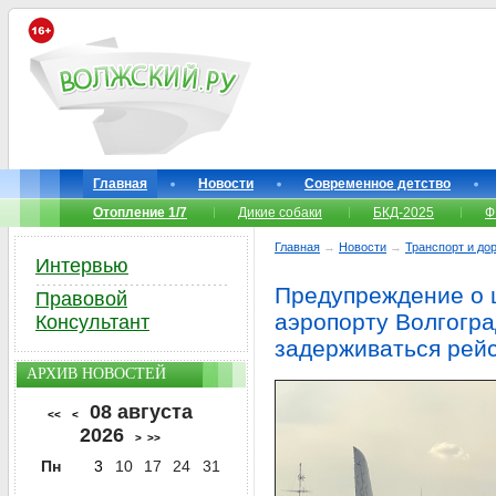
Главная
Новости
Современное детство
Отопление 1/7
Дикие собаки
БКД-2025
Ф
Главная
→
Новости
→
Транспорт и до
Интервью
Предупреждение о 
Правовой
аэропорту Волгогр
Консультант
задерживаться рей
АРХИВ НОВОСТЕЙ
08 августа
<<
<
2026
>
>>
Пн
3
10
17
24
31