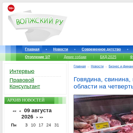
Главная
Новости
Современное детство
Отопление 1/7
Дикие собаки
БКД-2025
Ф
Главная
→
Новости
→
Бизнес и фина
Интервью
Говядина, свинина, 
Правовой
области на четверт
Консультант
АРХИВ НОВОСТЕЙ
09 августа
<<
<
2026
>
>>
Пн
3
10
17
24
31