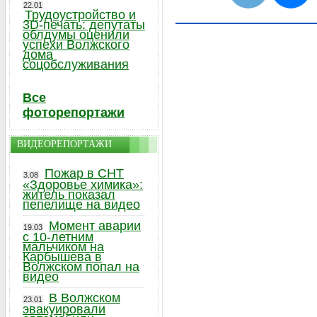
22.01
Трудоустройство и
3D-печать: депутаты
облдумы оценили
успехи Волжского
дома
соцобслуживания
Все
фоторепортажи
ВИДЕОРЕПОРТАЖИ
Пожар в СНТ
3.08
«Здоровье химика»:
житель показал
пепелище на видео
Момент аварии
19.03
с 10-летним
мальчиком на
Карбышева в
Волжском попал на
видео
В Волжском
23.01
эвакуировали