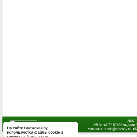
2007 
ЭЛ № ФС77-57666 выдано Р
На сайте Волжский.ру
Контакты: admin
@
volzsky.ru, (
используются файлы cookie
и
сервисы веб-аналитики