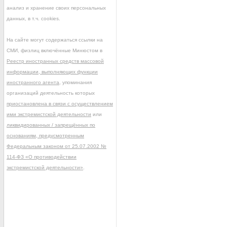
анализ и хранение своих персональных
данных, в т.ч. cookies.
На сайте могут содержаться ссылки на
СМИ, физлиц включённые Минюстом в
Реестр иностранных средств массовой
информации, выполняющих функции
иностранного агента
, упоминания
организаций деятельность которых
приостановлена в связи с осуществлением
ими экстремистской деятельности
или
ликвидированных / запрещённых по
основаниям, предусмотренным
Федеральным законом от 25.07.2002 №
114-ФЗ «О противодействии
экстремистской деятельности»
.