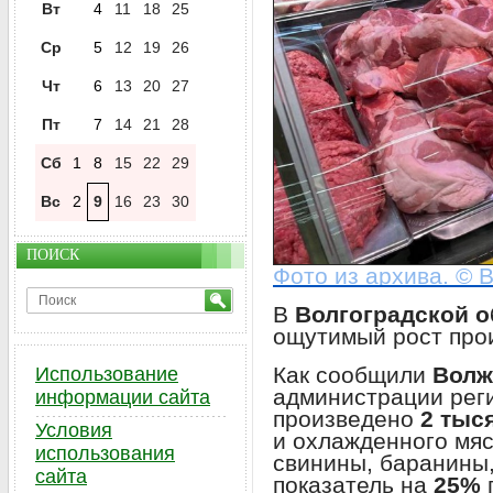
Вт
4
11
18
25
Ср
5
12
19
26
Чт
6
13
20
27
Пт
7
14
21
28
Сб
1
8
15
22
29
Вс
2
9
16
23
30
ПОИСК
Фото из архива. © 
В
Волгоградской о
ощутимый рост прои
Как сообщили
Волж
Использование
администрации рег
информации сайта
произведено
2 тыс
Условия
и охлажденного мяс
использования
свинины, баранины,
сайта
показатель на
25%