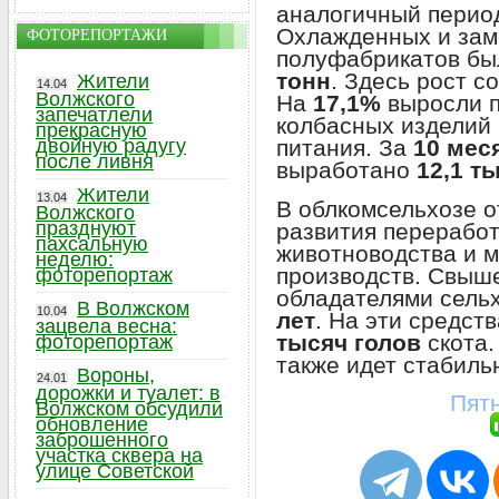
аналогичный период
Охлажденных и за
ФОТОРЕПОРТАЖИ
полуфабрикатов бы
тонн
. Здесь рост с
Жители
14.04
Волжского
На
17,1%
выросли п
запечатлели
колбасных изделий 
прекрасную
питания. За
10 мес
двойную радугу
после ливня
выработано
12,1 т
Жители
13.04
В облкомсельхозе о
Волжского
празднуют
развития переработ
пахсальную
животноводства и 
неделю:
производств. Свы
фоторепортаж
обладателями сель
В Волжском
10.04
лет
. На эти средст
зацвела весна:
тысяч голов
скота.
фоторепортаж
также идет стабиль
Вороны,
24.01
дорожки и туалет: в
Пятн
Волжском обсудили
обновление
заброшенного
участка сквера на
улице Советской