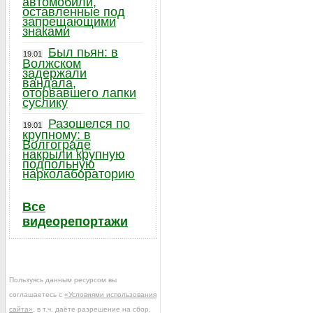
автомобили,
оставленные под
запрещающими
знаками
Был пьян: в
19.01
Волжском
задержали
вандала,
оторвавшего лапки
суслику
Разошелся по
19.01
крупному: в
Волгограде
накрыли крупную
подпольную
нарколабораторию
Все
видеорепортажи
Пользуясь данным ресурсом вы
соглашаетесь с
«Условиями использования
сайта»
, в т.ч. даёте разрешение на сбор,