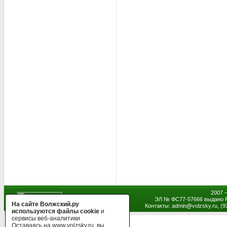
2007 
ЭЛ № ФС77-57666 выдано Р
На сайте Волжский.ру
Контакты: admin
@
volzsky.ru, (
используются файлы cookie
и
сервисы веб-аналитики
Оставаясь на www.volzsky.ru, вы