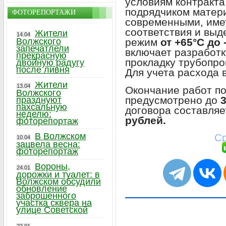
условиям контракта
подрядчиком матер
ФОТОРЕПОРТАЖИ
современными, име
соответствия и вы
Жители
14.04
режим
от +65°С до 
Волжского
запечатлели
включает разработк
прекрасную
прокладку трубопро
двойную радугу
после ливня
Для учета расхода 
Жители
13.04
Окончание работ по
Волжского
предусмотрено до
празднуют
пахсальную
договора составля
неделю:
рублей.
фоторепортаж
В Волжском
Ср
10.04
зацвела весна:
фоторепортаж
Вороны,
24.01
дорожки и туалет: в
Волжском обсудили
обновление
заброшенного
участка сквера на
улице Советской