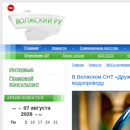
Главная
Новости
Современное детство
Отопление 1/7
Дикие собаки
БКД-2025
Ф
Главная
→
Новости
→
ЖКХ и недвижи
Интервью
В Волжском СНТ «Друж
Правовой
водопроводу
Консультант
АРХИВ НОВОСТЕЙ
07 августа
<<
<
2026
>
>>
Пн
3
10
17
24
31