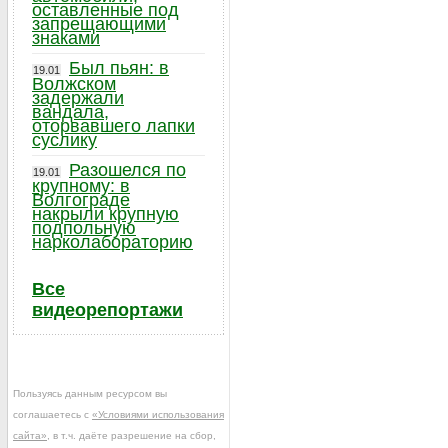
оставленные под
запрещающими
знаками
Был пьян: в
19.01
Волжском
задержали
вандала,
оторвавшего лапки
суслику
Разошелся по
19.01
крупному: в
Волгограде
накрыли крупную
подпольную
нарколабораторию
Все
видеорепортажи
Пользуясь данным ресурсом вы
соглашаетесь с
«Условиями использования
сайта»
, в т.ч. даёте разрешение на сбор,