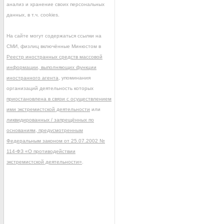
анализ и хранение своих персональных
данных, в т.ч. cookies.
На сайте могут содержаться ссылки на
СМИ, физлиц включённые Минюстом в
Реестр иностранных средств массовой
информации, выполняющих функции
иностранного агента
, упоминания
организаций деятельность которых
приостановлена в связи с осуществлением
ими экстремистской деятельности
или
ликвидированных / запрещённых по
основаниям, предусмотренным
Федеральным законом от 25.07.2002 №
114-ФЗ «О противодействии
экстремистской деятельности»
.