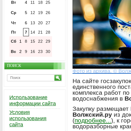
Вт
4
11
18
25
Ср
5
12
19
26
Чт
6
13
20
27
Пт
7
14
21
28
Сб
1
8
15
22
29
Вс
2
9
16
23
30
ПОИСК
Фото из архива. © Вол
На сайте госзакупо
единственного пос
комплекса работ по
Использование
водоснабжения в
В
информации сайта
Закупку размещает
Условия
Волжский.ру
из до
использования
(
подробнее...
), к г
сайта
водоразборные кр