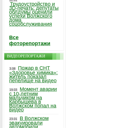
22.01
Трудоустройство и
3D-печать: депутаты
облдумы оценили
успехи Волжского
дома
соцобслуживания
Все
фоторепортажи
ВИДЕОРЕПОРТАЖИ
Пожар в СНТ
3.08
«Здоровье химика»:
житель показал
пепелище на видео
Момент аварии
19.03
с 10-летним
мальчиком на
Карбышева в
Волжском попал на
видео
В Волжском
23.01
эвакуировали
автомобили,