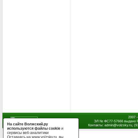
2007 
ЭЛ № ФС77-57666 выдано Р
На сайте Волжский.ру
Контакты: admin
@
volzsky.ru, (
используются файлы cookie
и
сервисы веб-аналитики
Оставаясь на www.volzsky.ru, вы