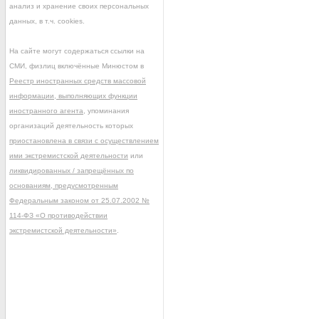
анализ и хранение своих персональных
данных, в т.ч. cookies.
На сайте могут содержаться ссылки на
СМИ, физлиц включённые Минюстом в
Реестр иностранных средств массовой
информации, выполняющих функции
иностранного агента
, упоминания
организаций деятельность которых
приостановлена в связи с осуществлением
ими экстремистской деятельности
или
ликвидированных / запрещённых по
основаниям, предусмотренным
Федеральным законом от 25.07.2002 №
114-ФЗ «О противодействии
экстремистской деятельности»
.