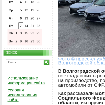
Вт
4
11
18
25
Ср
5
12
19
26
Чт
6
13
20
27
Пт
7
14
21
28
Сб
1
8
15
22
29
Вс
2
9
16
23
30
ПОИСК
Фото © пресс-служ
Волгоградской обла
В
Волгоградской о
пострадавших в рез
Использование
на производстве, п
информации сайта
автомобили от СФР.
Условия
Как рассказали
Вол
использования
Социального Фонд
сайта
области
, им вручи