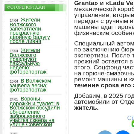
Granta» и «Lada Ve
ФОТОРЕПОРТАЖИ
механической короб
управление, вторые
Жители
передач с ручным 
14.04
Волжского
машины адаптирова
запечатлели
физические особен
прекрасную
двойную радугу
после ливня
Специальный авто
по заключению бюр
Жители
13.04
экспертизы. После 
Волжского
празднуют
прежний остается в
пахсальную
этого, Соцфонд час
неделю:
фоторепортаж
на горюче-смазочн
ремонт машины и к
В Волжском
10.04
течение срока его
зацвела весна:
фоторепортаж
Добавим, в 2025 го
Вороны,
24.01
автомобили от Отд
дорожки и туалет: в
житель.
Волжском обсудили
обновление
заброшенного
Ср
участка сквера на
улице Советской