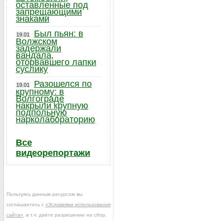
оставленные под
запрещающими
знаками
Был пьян: в
19.01
Волжском
задержали
вандала,
оторвавшего лапки
суслику
Разошелся по
19.01
крупному: в
Волгограде
накрыли крупную
подпольную
нарколабораторию
Все
видеорепортажи
Пользуясь данным ресурсом вы
соглашаетесь с
«Условиями использования
сайта»
, в т.ч. даёте разрешение на сбор,