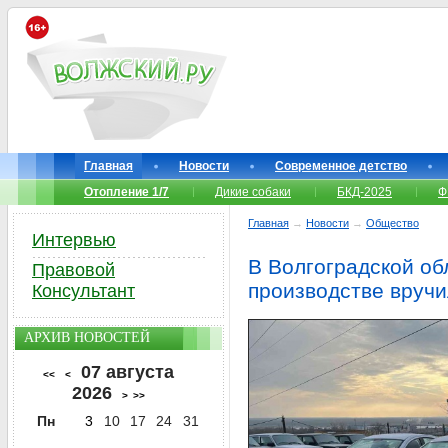
Главная
Новости
Современное детство
Отопление 1/7
Дикие собаки
БКД-2025
Ф
Главная
→
Новости
→
Общество
Интервью
В Волгоградской об
Правовой
производстве вруч
Консультант
АРХИВ НОВОСТЕЙ
07 августа
<<
<
2026
>
>>
Пн
3
10
17
24
31