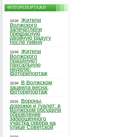
ФОТОРЕПОРТАЖИ
Жители
14.04
Волжского
запечатлели
прекрасную
двойную радугу
после ливня
Жители
13.04
Волжского
празднуют
пахсальную
неделю:
фоторепортаж
В Волжском
10.04
зацвела весна:
фоторепортаж
Вороны,
24.01
дорожки и туалет: в
Волжском обсудили
обновление
заброшенного
участка сквера на
улице Советской