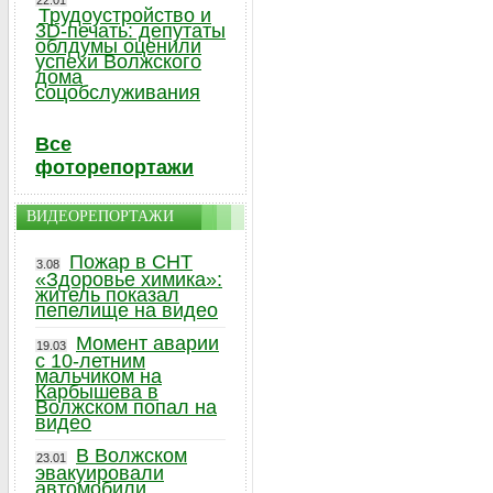
22.01
Трудоустройство и
3D-печать: депутаты
облдумы оценили
успехи Волжского
дома
соцобслуживания
Все
фоторепортажи
ВИДЕОРЕПОРТАЖИ
Пожар в СНТ
3.08
«Здоровье химика»:
житель показал
пепелище на видео
Момент аварии
19.03
с 10-летним
мальчиком на
Карбышева в
Волжском попал на
видео
В Волжском
23.01
эвакуировали
автомобили,