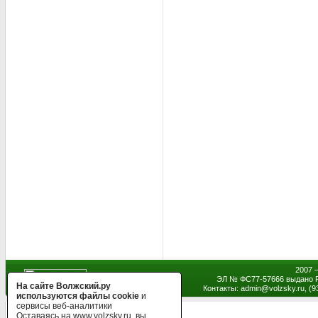
2007 
ЭЛ № ФС77-57666 выдано Р
На сайте Волжский.ру
Контакты: admin
@
volzsky.ru, (
используются файлы cookie
и
сервисы веб-аналитики
Оставаясь на www.volzsky.ru, вы