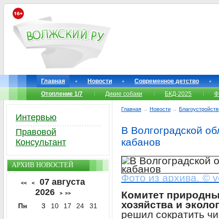
Главная
Новости
Современное детство
Отопление 1/7
Дикие собаки
БКД-2025
Ф
Главная
→
Новости
→
Благоустройств
Интервью
В Волгоградской об
Правовой
кабанов
Консультант
АРХИВ НОВОСТЕЙ
Фото из архива. © v
07 августа
<<
<
2026
Комитет природны
>
>>
хозяйства и эколо
Пн
3
10
17
24
31
решил сократить чи