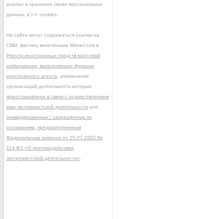
анализ и хранение своих персональных
данных, в т.ч. cookies.
На сайте могут содержаться ссылки на
СМИ, физлиц включённые Минюстом в
Реестр иностранных средств массовой
информации, выполняющих функции
иностранного агента
, упоминания
организаций деятельность которых
приостановлена в связи с осуществлением
ими экстремистской деятельности
или
ликвидированных / запрещённых по
основаниям, предусмотренным
Федеральным законом от 25.07.2002 №
114-ФЗ «О противодействии
экстремистской деятельности»
.