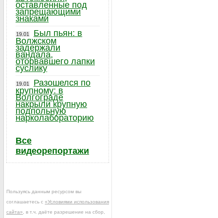
оставленные под
запрещающими
знаками
Был пьян: в
19.01
Волжском
задержали
вандала,
оторвавшего лапки
суслику
Разошелся по
19.01
крупному: в
Волгограде
накрыли крупную
подпольную
нарколабораторию
Все
видеорепортажи
Пользуясь данным ресурсом вы
соглашаетесь с
«Условиями использования
сайта»
, в т.ч. даёте разрешение на сбор,