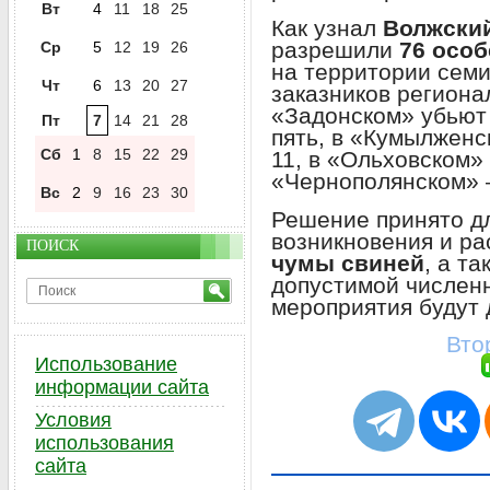
Вт
4
11
18
25
Как узнал
Волжски
разрешили
76 особ
Ср
5
12
19
26
на территории семи
Чт
6
13
20
27
заказников регионал
«Задонском» убьют 
Пт
7
14
21
28
пять, в «Кумылженс
Сб
1
8
15
22
29
11, в «Ольховском» 
«Чернополянском» –
Вс
2
9
16
23
30
Решение принято д
возникновения и р
ПОИСК
чумы свиней
, а т
допустимой численн
мероприятия будут 
Вто
Использование
информации сайта
Условия
использования
сайта