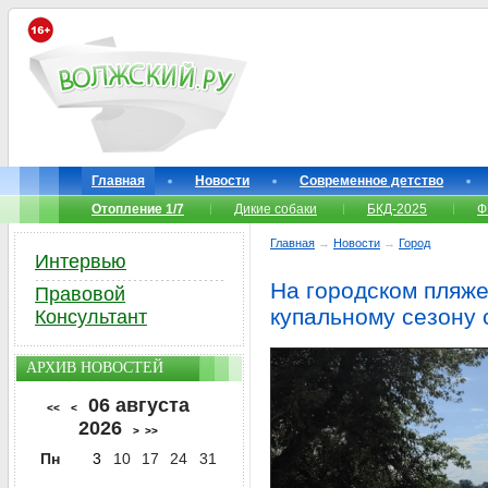
Главная
Новости
Современное детство
Отопление 1/7
Дикие собаки
БКД-2025
Ф
Главная
→
Новости
→
Город
Интервью
На городском пляже
Правовой
купальному сезону
Консультант
АРХИВ НОВОСТЕЙ
06 августа
<<
<
2026
>
>>
Пн
3
10
17
24
31