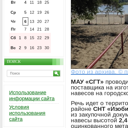
Вт
4
11
18
25
Ср
5
12
19
26
Чт
6
13
20
27
Пт
7
14
21
28
Сб
1
8
15
22
29
Вс
2
9
16
23
30
ПОИСК
Фото из архива. © 
МАУ «СГТ»
проводи
поставщика на изг
навесов на городск
Использование
информации сайта
Речь идет о террит
Условия
районе
СНТ «Изоб
использования
из закупочной доку
сайта
навесы высотой
2,4
оцинкованного мета