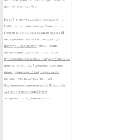
данных, в т.ч. cookies.
На сайте могут содержаться ссылки на
СМИ, физлиц включённые Минюстом в
Реестр иностранных средств массовой
информации, выполняющих функции
иностранного агента
, упоминания
организаций деятельность которых
приостановлена в связи с осуществлением
ими экстремистской деятельности
или
ликвидированных / запрещённых по
основаниям, предусмотренным
Федеральным законом от 25.07.2002 №
114-ФЗ «О противодействии
экстремистской деятельности»
.