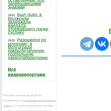
оставленные под
запрещающими
знаками
Был пьян: в
19.01
Волжском
задержали
вандала,
оторвавшего лапки
суслику
Разошелся по
19.01
крупному: в
Волгограде
накрыли крупную
подпольную
нарколабораторию
Все
видеорепортажи
Пользуясь данным ресурсом вы
соглашаетесь с
«Условиями использования
сайта»
, в т.ч. даёте разрешение на сбор,
анализ и хранение своих персональных