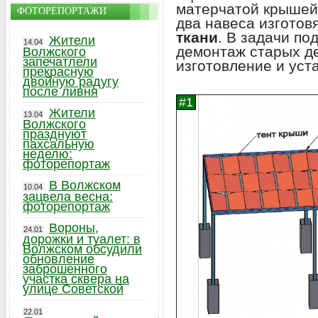
матерчатой крыше
ФОТОРЕПОРТАЖИ
два навеса изготов
ткани
. В задачи по
Жители
14.04
демонтаж старых д
Волжского
запечатлели
изготовление и уст
прекрасную
двойную радугу
после ливня
Жители
13.04
Волжского
празднуют
пахсальную
неделю:
фоторепортаж
В Волжском
10.04
зацвела весна:
фоторепортаж
Вороны,
24.01
дорожки и туалет: в
Волжском обсудили
обновление
заброшенного
участка сквера на
улице Советской
22.01