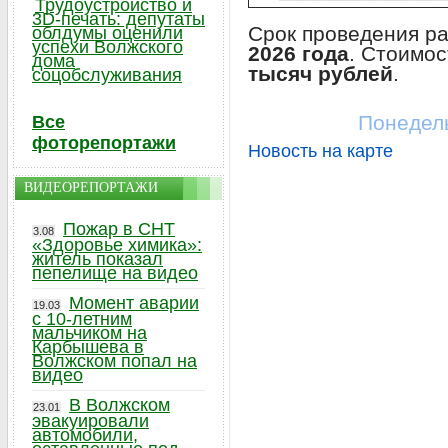
Трудоустройство и
3D-печать: депутаты
Срок проведения р
облдумы оценили
успехи Волжского
2026 года
. Стоимос
дома
тысяч рублей
.
соцобслуживания
Понедель
Все
фоторепортажи
Новость на карте
ВИДЕОРЕПОРТАЖИ
Пожар в СНТ
3.08
«Здоровье химика»:
житель показал
пепелище на видео
Момент аварии
19.03
с 10-летним
мальчиком на
Карбышева в
Волжском попал на
видео
В Волжском
23.01
эвакуировали
автомобили,