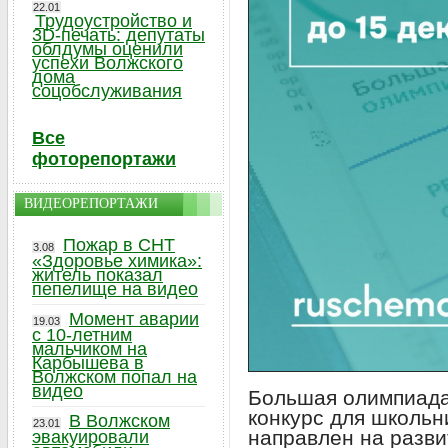
22.01
Трудоустройство и
3D-печать: депутаты
облдумы оценили
успехи Волжского
дома
соцобслуживания
Все
фоторепортажи
ВИДЕОРЕПОРТАЖИ
Пожар в СНТ
3.08
«Здоровье химика»:
житель показал
пепелище на видео
Момент аварии
19.03
с 10-летним
мальчиком на
Карбышева в
Волжском попал на
видео
Большая олимпиада
конкурс для школь
В Волжском
23.01
направлен на разви
эвакуировали