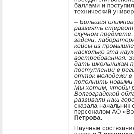
баллами и поступи
технический универ
– Большая олимпиа
развеять стереоти
скучном предмете.
задачи, лаборатор
кейсы из промышле
насколько эта наук
востребованная. З
дать школьникам 
поступлении в рег
отток молодежи в
пополнить новыми 
Мы хотим, чтобы 
Волгоградской обла
развивали наш гор
сказала начальник 
персоналом АО «Во
Петрова.
Научные состязания
класс
в 7 регионах,