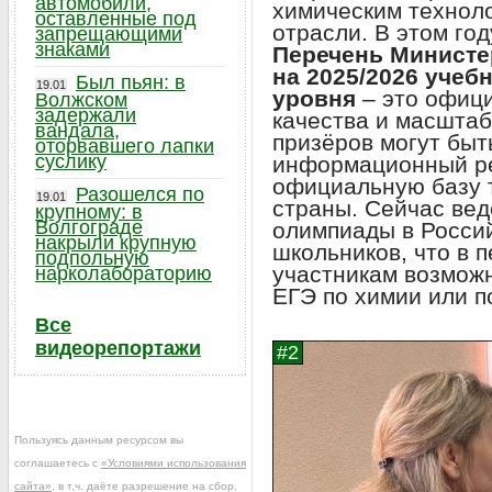
автомобили,
химическим технол
оставленные под
отрасли. В этом го
запрещающими
знаками
Перечень Министе
на 2025/2026 учеб
Был пьян: в
19.01
уровня
– это офиц
Волжском
задержали
качества и масштаб
вандала,
призёров могут быт
оторвавшего лапки
суслику
информационный ре
официальную базу 
Разошелся по
19.01
страны. Сейчас вед
крупному: в
Волгограде
олимпиады в Росси
накрыли крупную
школьников, что в 
подпольную
участникам возможн
нарколабораторию
ЕГЭ по химии или по
Все
видеорепортажи
Пользуясь данным ресурсом вы
соглашаетесь с
«Условиями использования
сайта»
, в т.ч. даёте разрешение на сбор,