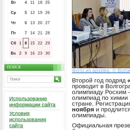
Вт
4
11
18
25
Ср
5
12
19
26
Чт
6
13
20
27
Пт
7
14
21
28
Сб
1
8
15
22
29
Вс
2
9
16
23
30
ПОИСК
Фото из архива. © Волж
Второй год подряд
проводит в Волгог
олимпиаду Росхим 
олимпиад по химии 
Использование
стране. Регистраци
информации сайта
ноября
и продлитс
Условия
олимпиады.
использования
Официальная презе
сайта