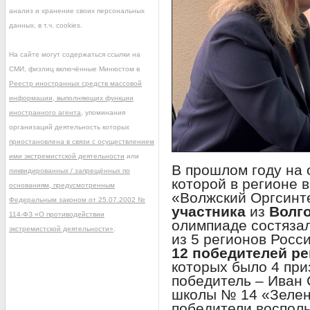
анализ и хранение своих персональных
данных, в т.ч. cookies.
На сайте могут содержаться ссылки на
СМИ, физлиц включённые Минюстом в
Реестр иностранных средств массовой
информации, выполняющих функции
иностранного агента
, упоминания
организаций деятельность которых
приостановлена в связи с осуществлением
ими экстремистской деятельности
или
В прошлом году на 
ликвидированных / запрещённых по
которой в регионе 
основаниям, предусмотренным
«Волжский Оргсинт
Федеральным законом от 25.07.2002 №
участника
из
Волг
114-ФЗ «О противодействии
олимпиаде состяза
экстремистской деятельности»
.
из 5 регионов Росс
12 победителей ре
которых было 4 пр
победитель – Иван 
школы № 14 «Зелен
победители воспол