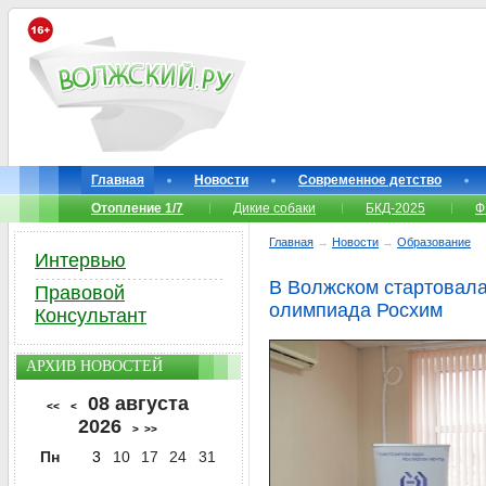
Главная
Новости
Современное детство
Отопление 1/7
Дикие собаки
БКД-2025
Ф
Главная
→
Новости
→
Образование
Интервью
В Волжском стартовал
Правовой
олимпиада Росхим
Консультант
АРХИВ НОВОСТЕЙ
08 августа
<<
<
2026
>
>>
Пн
3
10
17
24
31