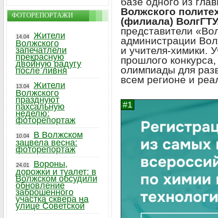
базе одного из гла
Волжского полите
ФОТОРЕПОРТАЖИ
(филиала) ВолгГТУ
представители «Вол
Жители
14.04
администрации Волж
Волжского
и учителя-химики. 
запечатлели
прекрасную
прошлого конкурса,
двойную радугу
олимпиады для разв
после ливня
всем регионе и реа
Жители
13.04
Волжского
празднуют
пахсальную
неделю:
фоторепортаж
В Волжском
10.04
зацвела весна:
фоторепортаж
Вороны,
24.01
дорожки и туалет: в
Волжском обсудили
обновление
заброшенного
участка сквера на
улице Советской