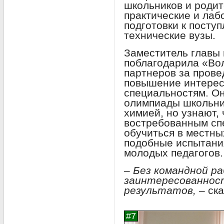
школьников и родит
практические и лаб
подготовки к посту
технические вузы.
Заместитель главы
поблагодарила «Вол
партнеров за прове
повышение интерес
специальностям. Он
олимпиады школьни
химией, но узнают,
востребованным сп
обучиться в местных
подобные испытания
молодых педагогов.
– Без командной р
заинтересованност
результатов,
– ск