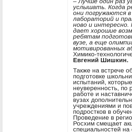
– Лучше один раз у
услышать. Когда р
они погружаются в
лабораторий и пра
ново и интересно.
дает хорошие возм
ребятам подготови
вузе, а еще олимп
мотивированных а
Химико-технологич
Евгений Шишкин.
Также на встрече о
подготовке школьн
испытаний, которы
неуверенность, по
работе и наставнич
вузах дополнительн
учреждениями и по
подростков в обуче
Проведение в реги
Росхим смещает ак
специальностей на