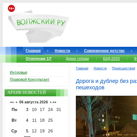
Главная
Новости
Современное детство
Отопление 1/7
Дикие собаки
БКД-2025
Ф
Главная
→
Новости
→
Происшествия
Интервью
Правовой Консультант
Дорога и дублер без р
пешеходов
АРХИВ НОВОСТЕЙ
06 августа 2026
<<
<
>
>>
Пн
3
10
17
24
31
Вт
4
11
18
25
Ср
5
12
19
26