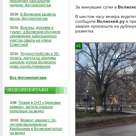
празднуют пахсальную
неделю: фоторепортаж
За минувшие сутки в
Волжск
В Волжском зацвела
10.04
В шестом часу вечера водит
весна: фоторепортаж
сообщили
Волжский.ру
в пре
авария произошла на дублере
Вороны, дорожки и
24.01
разметка.
туалет: в Волжском обсудили
обновление заброшенного
участка сквера на улице
Советской
Трудоустройство и 3D-
22.01
печать: депутаты облдумы
оценили успехи Волжского
дома соцобслуживания
Все фоторепортажи
ВИДЕОРЕПОРТАЖИ
Пожар в СНТ «Здоровье
3.08
химика»: житель показал
пепелище на видео
Момент аварии с 10-
19.03
летним мальчиком на
Карбышева в Волжском попал
на видео