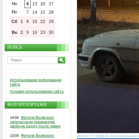
Чт
6
13
20
27
Пт
7
14
21
28
Сб
1
8
15
22
29
Вс
2
9
16
23
30
ПОИСК
Использование информации
сайта
Условия использования сайта
ФОТОРЕПОРТАЖИ
Жители Волжского
14.04
запечатлели прекрасную
двойную радугу после ливня
Жители Волжского
13.04
Фото © ГУ МВД по Волгоградской 