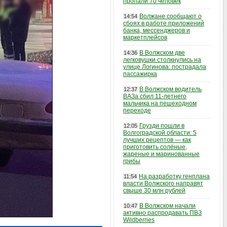
пропали 70 человек
Волжане сообщают о
14:54
сбоях в работе приложений
банка, мессенджеров и
маркетплейсов
В Волжском две
14:36
легковушки столкнулись на
улице Логинова: пострадала
пассажирка
В Волжском водитель
12:37
ВАЗа сбил 11-летнего
мальчика на пешеходном
переходе
Грузди пошли в
12:05
Волгоградской области: 5
лучших рецептов — как
приготовить солёные,
жареные и маринованные
грибы
На разработку генплана
11:54
власти Волжского направят
свыше 30 млн рублей
В Волжском начали
10:47
активно распродавать ПВЗ
Wildberries