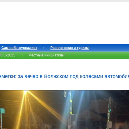
Сам себе журналист
Развлечения и туризм
КГС-2025
Местные инициативы
азметки: за вечер в Волжском под колесами автомоби