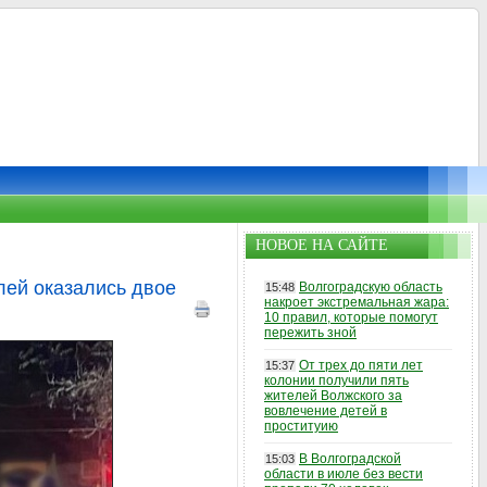
НОВОЕ НА САЙТЕ
лей оказались двое
Волгоградскую область
15:48
накроет экстремальная жара:
10 правил, которые помогут
пережить зной
От трех до пяти лет
15:37
колонии получили пять
жителей Волжского за
вовлечение детей в
проституию
В Волгоградской
15:03
области в июле без вести