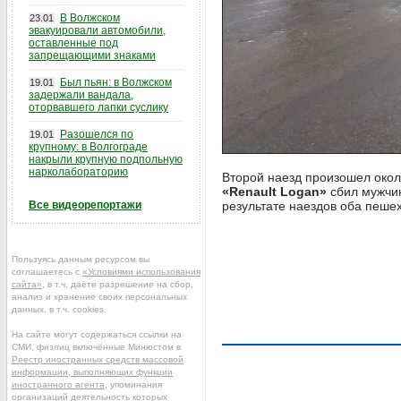
В Волжском
23.01
эвакуировали автомобили,
оставленные под
запрещающими знаками
Был пьян: в Волжском
19.01
задержали вандала,
оторвавшего лапки суслику
Разошелся по
19.01
крупному: в Волгограде
накрыли крупную подпольную
нарколабораторию
Второй наезд произошел окол
«Renault Logan»
сбил мужчин
Все видеорепортажи
результате наездов оба пеше
Пользуясь данным ресурсом вы
соглашаетесь с
«Условиями использования
сайта»
, в т.ч. даёте разрешение на сбор,
анализ и хранение своих персональных
данных, в т.ч. cookies.
На сайте могут содержаться ссылки на
СМИ, физлиц включённые Минюстом в
Реестр иностранных средств массовой
информации, выполняющих функции
иностранного агента
, упоминания
организаций деятельность которых