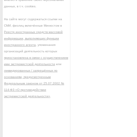
данных, в т.ч. cookies.
На сайте могут содержаться ссылки на
СМИ, физлиц включённые Минюстом в
Реестр иностранных средств массовой
информации, выполняющих функции
иностранного агента
, упоминания
организаций деятельность которых
приостановлена в связи с осуществлением
ими экстремистской деятельности
или
ликвидированных / запрещённых по
основаниям, предусмотренным
Федеральным законом от 25.07.2002 №
114-ФЗ «О противодействии
экстремистской деятельности»
.