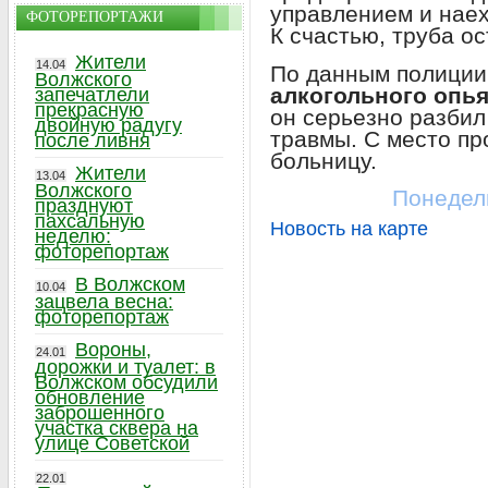
управлением и наех
ФОТОРЕПОРТАЖИ
К счастью, труба о
Жители
14.04
По данным полиции,
Волжского
алкогольного опь
запечатлели
прекрасную
он серьезно разбил
двойную радугу
травмы. С место пр
после ливня
больницу.
Жители
13.04
Волжского
Понедель
празднуют
пахсальную
Новость на карте
неделю:
фоторепортаж
В Волжском
10.04
зацвела весна:
фоторепортаж
Вороны,
24.01
дорожки и туалет: в
Волжском обсудили
обновление
заброшенного
участка сквера на
улице Советской
22.01