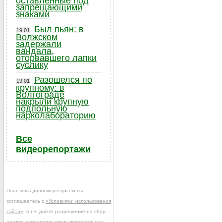
оставленные под
запрещающими
знаками
Был пьян: в
19.01
Волжском
задержали
вандала,
оторвавшего лапки
суслику
Разошелся по
19.01
крупному: в
Волгограде
накрыли крупную
подпольную
нарколабораторию
Все
видеорепортажи
Пользуясь данным ресурсом вы
соглашаетесь с
«Условиями использования
сайта»
, в т.ч. даёте разрешение на сбор,
анализ и хранение своих персональных