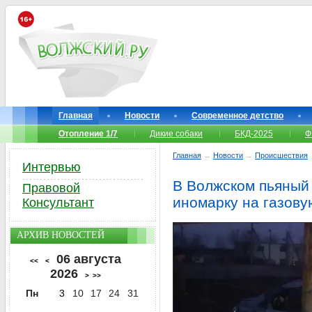
Главная
Новости
Современное детство
Отопление 1/7
Дикие собаки
БКД-2025
Ф
Главная
→
Новости
→
Происшествия
Интервью
В Волжском пьяный 
Правовой
иномарку на газову
Консультант
АРХИВ НОВОСТЕЙ
06 августа
<<
<
2026
>
>>
Пн
3
10
17
24
31