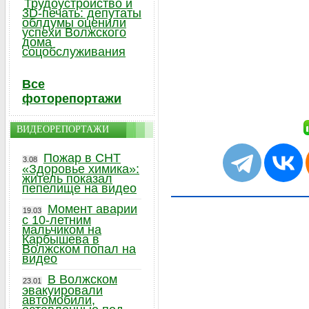
Трудоустройство и
3D-печать: депутаты
облдумы оценили
успехи Волжского
дома
соцобслуживания
Все
фоторепортажи
ВИДЕОРЕПОРТАЖИ
Пожар в СНТ
3.08
«Здоровье химика»:
житель показал
пепелище на видео
Момент аварии
19.03
с 10-летним
мальчиком на
Карбышева в
Волжском попал на
видео
В Волжском
23.01
эвакуировали
автомобили,