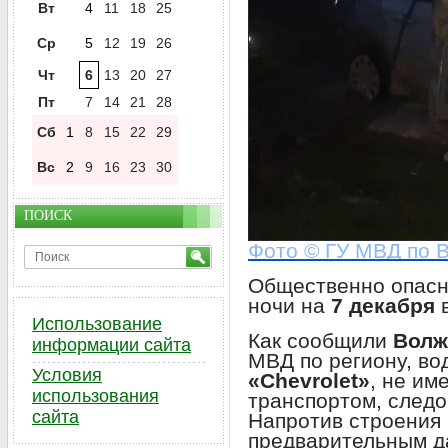
Вт
4
11
18
25
Ср
5
12
19
26
Чт
6
13
20
27
Пт
7
14
21
28
Сб
1
8
15
22
29
Вс
2
9
16
23
30
ПОИСК
Фото © ГУ МВД по В
Общественно опасн
ночи на
7 декабря
Использование
Как сообщили
Волж
информации сайта
МВД по региону, во
Условия
«Chevrolet»
, не им
использования
транспортом, след
сайта
Напротив строения
предварительным д