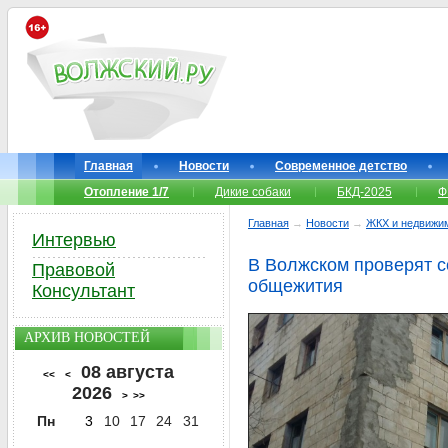
Главная
Новости
Современное детство
Отопление 1/7
Дикие собаки
БКД-2025
Ф
Главная
→
Новости
→
ЖКХ и недвижи
Интервью
В Волжском проверят с
Правовой
общежития
Консультант
АРХИВ НОВОСТЕЙ
08 августа
<<
<
2026
>
>>
Пн
3
10
17
24
31