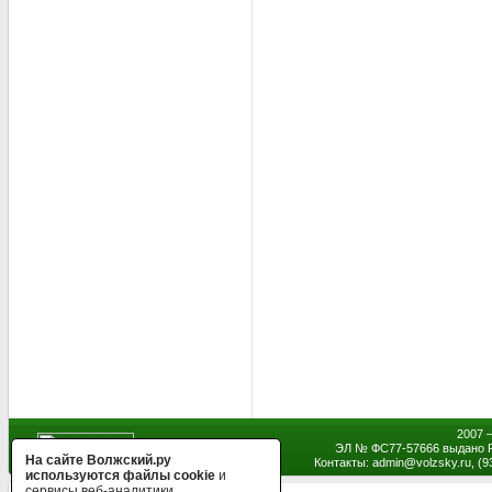
2007 
ЭЛ № ФС77-57666 выдано Р
На сайте Волжский.ру
Контакты: admin
@
volzsky.ru, (
используются файлы cookie
и
сервисы веб-аналитики