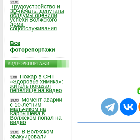
22.01
Трудоустройство и
3D-печать: депутаты
облдумы оценили
успехи Волжского
дома
соцобслуживания
Все
фоторепортажи
ВИДЕОРЕПОРТАЖИ
Пожар в СНТ
3.08
«Здоровье химика»:
житель показал
пепелище на видео
Момент аварии
19.03
с 10-летним
мальчиком на
Карбышева в
Волжском попал на
видео
В Волжском
23.01
эвакуировали