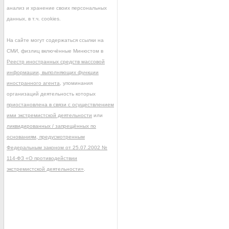
анализ и хранение своих персональных
данных, в т.ч. cookies.
На сайте могут содержаться ссылки на
СМИ, физлиц включённые Минюстом в
Реестр иностранных средств массовой
информации, выполняющих функции
иностранного агента
, упоминания
организаций деятельность которых
приостановлена в связи с осуществлением
ими экстремистской деятельности
или
ликвидированных / запрещённых по
основаниям, предусмотренным
Федеральным законом от 25.07.2002 №
114-ФЗ «О противодействии
экстремистской деятельности»
.