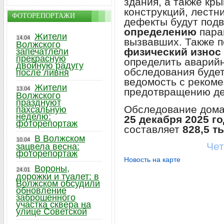
здания, а также кр
конструкций, лестни
ФОТОРЕПОРТАЖИ
дефекты будут под
определению
парам
Жители
14.04
вызвавших. Также п
Волжского
физический износ
запечатлели
прекрасную
определить аварий
двойную радугу
обследования буде
после ливня
ведомость с реком
Жители
13.04
предотвращению де
Волжского
празднуют
Обследование дома
пахсальную
неделю:
25 декабря 2025 г
фоторепортаж
составляет
828,5 т
В Волжском
10.04
Чет
зацвела весна:
фоторепортаж
Новость на карте
Вороны,
24.01
дорожки и туалет: в
Волжском обсудили
обновление
заброшенного
участка сквера на
улице Советской