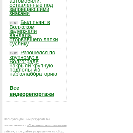
автомобили,
оставленные под
запрещающими
знаками
Был пьян: в
19.01
Волжском
задержали
вандала,
оторвавшего лапки
суслику
Разошелся по
19.01
крупному: в
Волгограде
накрыли крупную
подпольную
нарколабораторию
Все
видеорепортажи
Пользуясь данным ресурсом вы
соглашаетесь с
«Условиями использования
сайта»
, в т.ч. даёте разрешение на сбор,