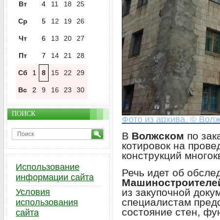
Вт
4
11
18
25
Ср
5
12
19
26
Чт
6
13
20
27
Пт
7
14
21
28
Сб
1
8
15
22
29
Вс
2
9
16
23
30
ПОИСК
Фото из архива. © Волж
В
Волжском
по зак
котировок на прове
конструкций многок
Использование
Речь идет об обсле
информации сайта
Машиностроителей
из закупочной доку
Условия
специалистам пред
использования
состояние стен, фу
сайта