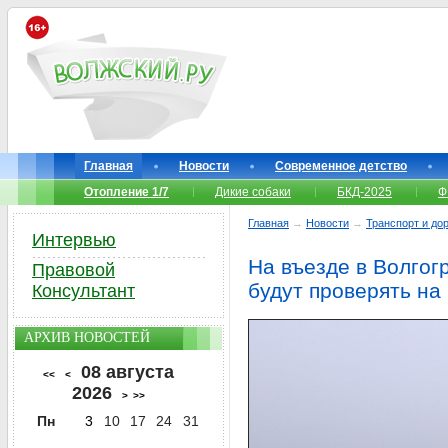
Главная
Новости
Современное детство
Отопление 1/7
Дикие собаки
БКД-2025
Ф
Главная
→
Новости
→
Транспорт и до
Интервью
На въезде в Волгог
Правовой
будут проверять на
Консультант
АРХИВ НОВОСТЕЙ
08 августа
<<
<
2026
>
>>
Пн
3
10
17
24
31