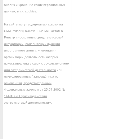
анализ и хранение своих персональных
данных, в т.ч. cookies.
На сайте могут содержаться ссылки на
СМИ, физлиц включённые Минюстом в
Реестр иностранных средств массовой
информации, выполняющих функции
иностранного агента
, упоминания
организаций деятельность которых
приостановлена в связи с осуществлением
ими экстремистской деятельности
или
ликвидированных / запрещённых по
основаниям, предусмотренным
Федеральным законом от 25.07.2002 №
114-ФЗ «О противодействии
экстремистской деятельности»
.