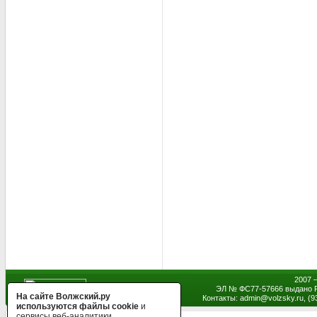
2007 
ЭЛ № ФС77-57666 выдано Р
На сайте Волжский.ру
Контакты: admin
@
volzsky.ru, (
используются файлы cookie
и
сервисы веб-аналитики