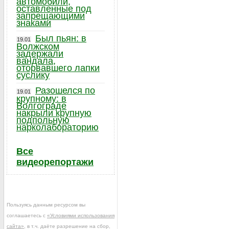
автомобили,
оставленные под
запрещающими
знаками
Был пьян: в
19.01
Волжском
задержали
вандала,
оторвавшего лапки
суслику
Разошелся по
19.01
крупному: в
Волгограде
накрыли крупную
подпольную
нарколабораторию
Все
видеорепортажи
Пользуясь данным ресурсом вы
соглашаетесь с
«Условиями использования
сайта»
, в т.ч. даёте разрешение на сбор,