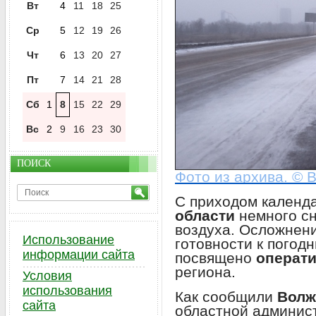
Вт
4
11
18
25
Ср
5
12
19
26
Чт
6
13
20
27
Пт
7
14
21
28
Сб
1
8
15
22
29
Вс
2
9
16
23
30
ПОИСК
Фото из архива. © 
С приходом календ
области
немного сн
воздуха. Осложнен
Использование
готовности к погод
информации сайта
посвящено
операт
региона.
Условия
использования
Как сообщили
Волж
сайта
областной админис