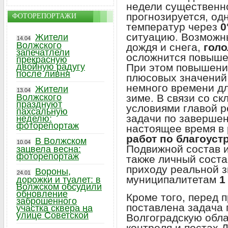
недели существенн
прогнозируется, од
ФОТОРЕПОРТАЖИ
температур через
0
ситуацию. Возможны
Жители
14.04
Волжского
дождя и снега,
голо
запечатлели
осложнится повыш
прекрасную
При этом повышени
двойную радугу
после ливня
плюсовых значений
немного времени дл
Жители
13.04
зиме. В связи со 
Волжского
празднуют
условиями главой 
пахсальную
задачи по заверше
неделю:
фоторепортаж
настоящее время в
работ по благоуст
В Волжском
10.04
Подвижной состав и
зацвела весна:
фоторепортаж
также личный соста
приходу реальной з
Вороны,
24.01
муниципалитетам
1
дорожки и туалет: в
Волжском обсудили
обновление
Кроме того, перед
заброшенного
поставлена задача 
участка сквера на
улице Советской
Волгоградскую обла
контроля и постах