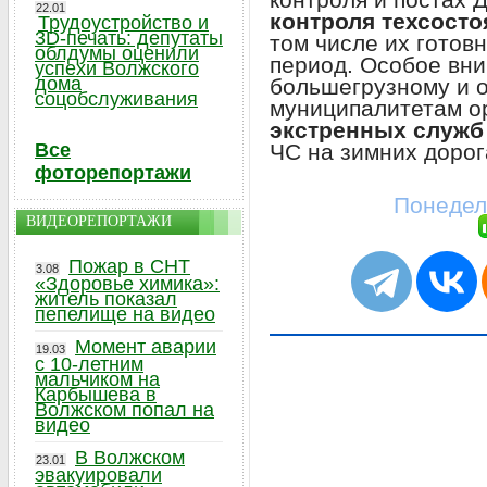
22.01
контроля техсост
Трудоустройство и
3D-печать: депутаты
том числе их готов
облдумы оценили
период. Особое вни
успехи Волжского
дома
большегрузному и 
соцобслуживания
муниципалитетам о
экстренных служб
ЧС на зимних дорог
Все
фоторепортажи
Понедель
ВИДЕОРЕПОРТАЖИ
Пожар в СНТ
3.08
«Здоровье химика»:
житель показал
пепелище на видео
Момент аварии
19.03
с 10-летним
мальчиком на
Карбышева в
Волжском попал на
видео
В Волжском
23.01
эвакуировали